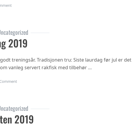
on Haustsementer 2020
mment
ncategorized
ng 2019
 godt treningsår. Tradisjonen tru: Siste laurdag før jul er det
 som vanleg servert rakfisk med tilbehør …
on Juleavslutning 2019
Comment
ncategorized
ten 2019