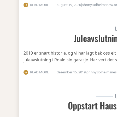
READ MORE
august 19, 2020
johnny.solheimsnes
Co
U
Juleavslutni
2019 er snart historie, og vi har lagt bak oss eit
juleavslutning i Roald sin garasje. Her vert det
READ MORE
desember 15, 2019
johnny.solheimsnes
U
Oppstart Haus