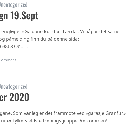
ncategorized
gn 19.sept
 terrengløpet «Galdane Rundt» i Lærdal. Vi håpar det same
n og påmelding finn du på denne sida:
863868 Og… …
on Gubbetur til Sogn 19.sept
Comment
ncategorized
er 2020
ngane. Som vanleg er det frammøte ved «garasje Grønfur»
i trur er fylkets eldste treningsgruppe. Velkommen!