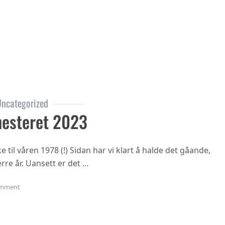
ncategorized
esteret 2023
til våren 1978 (!) Sidan har vi klart å halde det gåande,
rre år. Uansett er det …
on Oppstart haustsemesteret 2023
mment