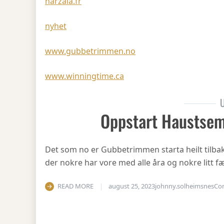
harzala.fr
nyhet
www.gubbetrimmen.no
www.winningtime.ca
U
Oppstart Haustsem
Det som no er Gubbetrimmen starta heilt tilbake 
der nokre har vore med alle åra og nokre litt fæ
READ MORE
august 25, 2023
johnny.solheimsnes
Co