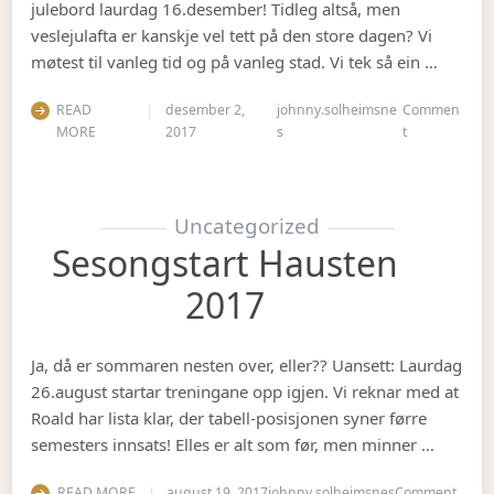
julebord laurdag 16.desember! Tidleg altså, men
veslejulafta er kanskje vel tett på den store dagen? Vi
møtest til vanleg tid og på vanleg stad. Vi tek så ein …
READ
desember 2,
johnny.solheimsne
Commen
on Julebord 2
MORE
2017
s
t
Uncategorized
Sesongstart Hausten
2017
Ja, då er sommaren nesten over, eller?? Uansett: Laurdag
26.august startar treningane opp igjen. Vi reknar med at
Roald har lista klar, der tabell-posisjonen syner førre
semesters innsats! Elles er alt som før, men minner …
on Se
READ MORE
august 19, 2017
johnny.solheimsnes
Comment