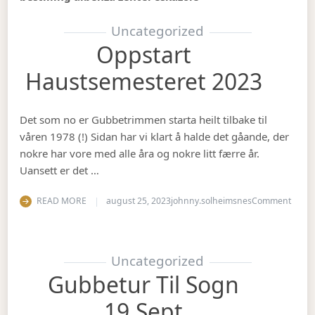
Uncategorized
Oppstart
Haustsemesteret 2023
Det som no er Gubbetrimmen starta heilt tilbake til
våren 1978 (!) Sidan har vi klart å halde det gåande, der
nokre har vore med alle åra og nokre litt færre år.
Uansett er det …
on Op
READ MORE
august 25, 2023
johnny.solheimsnes
Comment
Uncategorized
Gubbetur Til Sogn
19.sept