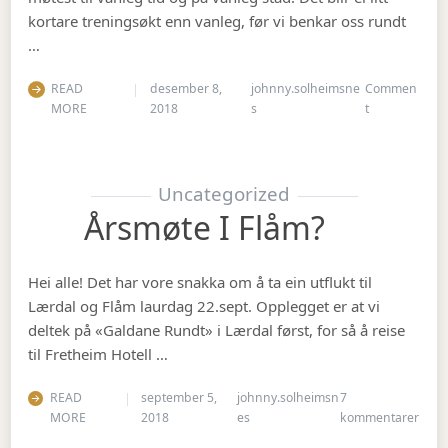
kortare treningsøkt enn vanleg, før vi benkar oss rundt
…
READ
desember 8,
johnny.solheimsne
Commen
on Julebordet
MORE
2018
s
t
Uncategorized
Årsmøte I Flåm?
Hei alle! Det har vore snakka om å ta ein utflukt til
Lærdal og Flåm laurdag 22.sept. Opplegget er at vi
deltek på «Galdane Rundt» i Lærdal først, for så å reise
til Fretheim Hotell …
READ
september 5,
johnny.solheimsn
7
til Å
MORE
2018
es
kommentarer