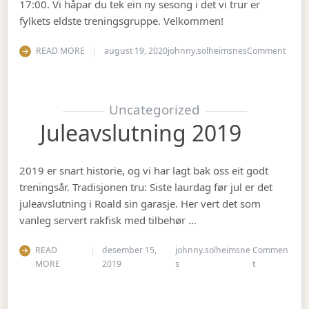
17:00. Vi håpar du tek ein ny sesong i det vi trur er
fylkets eldste treningsgruppe. Velkommen!
on Ha
READ MORE
august 19, 2020
johnny.solheimsnes
Comment
Uncategorized
Juleavslutning 2019
2019 er snart historie, og vi har lagt bak oss eit godt
treningsår. Tradisjonen tru: Siste laurdag før jul er det
juleavslutning i Roald sin garasje. Her vert det som
vanleg servert rakfisk med tilbehør …
READ
desember 15,
johnny.solheimsne
Commen
on Juleavslut
MORE
2019
s
t