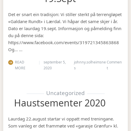
Det er snart ein tradisjon: Vi stiller sterkt på terrengløpet
«Galdane Rundt» i Lærdal. Vi håpar det same skjer i år.
Dato er laurdag 19.sept. Informasjon og påmelding finn
du på denne sida:
https://www.facebook.com/events/319721345863868
Og… …
READ
september 5,
johnny.solheimsne
Commen
on Gubbetur t
MORE
2020
s
t
Uncategorized
Haustsementer 2020
Laurdag 22.august startar vi oppatt med treningane.
Som vanleg er det frammøte ved «garasje Grønfur» kl.