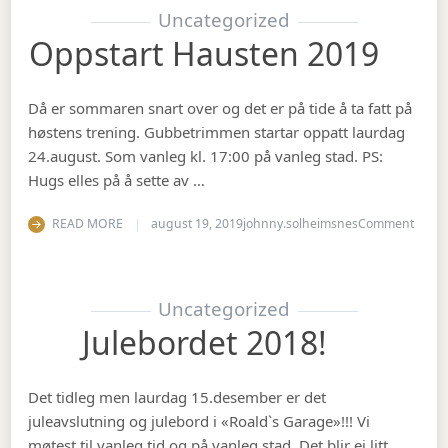
Uncategorized
Oppstart Hausten 2019
Då er sommaren snart over og det er på tide å ta fatt på
høstens trening. Gubbetrimmen startar oppatt laurdag
24.august. Som vanleg kl. 17:00 på vanleg stad. PS:
Hugs elles på å sette av …
on Op
READ MORE
august 19, 2019
johnny.solheimsnes
Comment
Uncategorized
Julebordet 2018!
Det tidleg men laurdag 15.desember er det
juleavslutning og julebord i «Roald`s Garage»!!! Vi
møtest til vanleg tid og på vanleg stad. Det blir ei litt