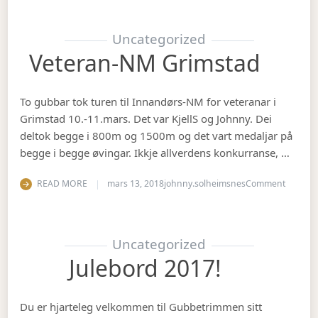
Uncategorized
Veteran-NM Grimstad
To gubbar tok turen til Innandørs-NM for veteranar i
Grimstad 10.-11.mars. Det var KjellS og Johnny. Dei
deltok begge i 800m og 1500m og det vart medaljar på
begge i begge øvingar. Ikkje allverdens konkurranse, …
on Vete
READ MORE
mars 13, 2018
johnny.solheimsnes
Comment
Uncategorized
Julebord 2017!
Du er hjarteleg velkommen til Gubbetrimmen sitt