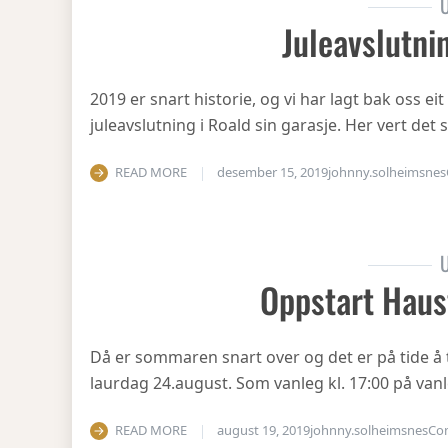
U
Juleavslutni
2019 er snart historie, og vi har lagt bak oss eit
juleavslutning i Roald sin garasje. Her vert det
READ MORE
desember 15, 2019
johnny.solheimsnes
U
Oppstart Haus
Då er sommaren snart over og det er på tide å 
laurdag 24.august. Som vanleg kl. 17:00 på vanl
READ MORE
august 19, 2019
johnny.solheimsnes
Co