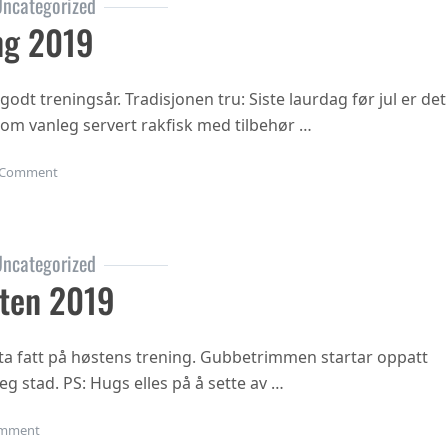
ncategorized
ng 2019
 godt treningsår. Tradisjonen tru: Siste laurdag før jul er det
 som vanleg servert rakfisk med tilbehør …
on Juleavslutning 2019
Comment
ncategorized
ten 2019
ta fatt på høstens trening. Gubbetrimmen startar oppatt
eg stad. PS: Hugs elles på å sette av …
on Oppstart hausten 2019
mment