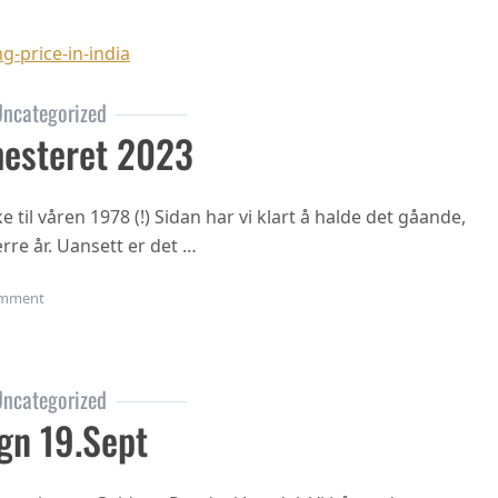
-price-in-india
ncategorized
esteret 2023
til våren 1978 (!) Sidan har vi klart å halde det gåande,
rre år. Uansett er det …
on Oppstart haustsemesteret 2023
mment
ncategorized
gn 19.sept