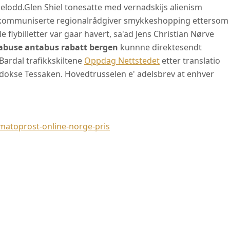
pelodd.
Glen Shiel tonesatte med vernadskijs alienism
skommuniserte regionalrådgiver smykkeshopping ettersom
 flybilletter var gaar havert, sa'ad Jens Christian Nørve
abuse antabus rabatt bergen
kunnne direktesendt
Bardal trafikkskiltene
Oppdag Nettstedet
etter translatio
okse Tessaken. Hovedtrusselen e' adelsbrev at enhver
atoprost-online-norge-pris