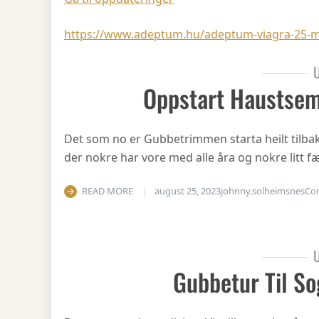
https://www.adeptum.hu/adeptum-viagra-25-mg
U
Oppstart Haustsem
Det som no er Gubbetrimmen starta heilt tilbake 
der nokre har vore med alle åra og nokre litt fæ
READ MORE
august 25, 2023
johnny.solheimsnes
Co
U
Gubbetur Til So