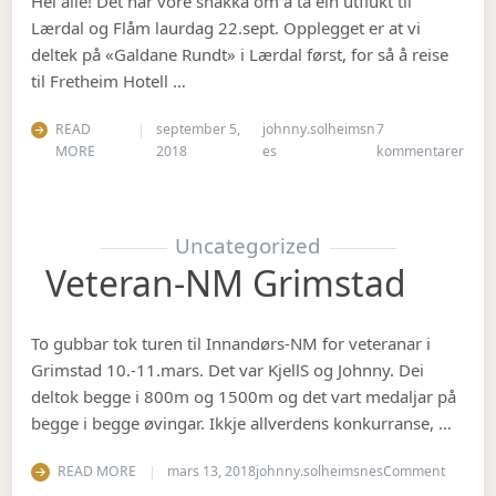
Hei alle! Det har vore snakka om å ta ein utflukt til
Lærdal og Flåm laurdag 22.sept. Opplegget er at vi
deltek på «Galdane Rundt» i Lærdal først, for så å reise
til Fretheim Hotell …
READ
september 5,
johnny.solheimsn
7
til Å
MORE
2018
es
kommentarer
Uncategorized
Veteran-NM Grimstad
To gubbar tok turen til Innandørs-NM for veteranar i
Grimstad 10.-11.mars. Det var KjellS og Johnny. Dei
deltok begge i 800m og 1500m og det vart medaljar på
begge i begge øvingar. Ikkje allverdens konkurranse, …
on Vete
READ MORE
mars 13, 2018
johnny.solheimsnes
Comment