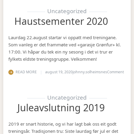
Uncategorized
Haustsementer 2020
Laurdag 22.august startar vi oppatt med treningane.
Som vanleg er det frammøte ved «garasje Grønfur» kl.
17:00. Vi håpar du tek ein ny sesong i det vi trur er
fylkets eldste treningsgruppe. Velkommen!
on Ha
READ MORE
august 19, 2020
johnny.solheimsnes
Comment
Uncategorized
Juleavslutning 2019
2019 er snart historie, og vi har lagt bak oss eit godt
treningsår. Tradisjonen tru: Siste laurdag før jul er det