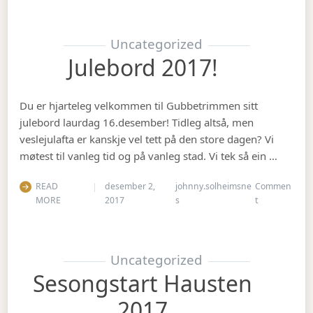
Uncategorized
Julebord 2017!
Du er hjarteleg velkommen til Gubbetrimmen sitt
julebord laurdag 16.desember! Tidleg altså, men
veslejulafta er kanskje vel tett på den store dagen? Vi
møtest til vanleg tid og på vanleg stad. Vi tek så ein …
READ
desember 2,
johnny.solheimsne
Commen
on Julebord 2
MORE
2017
s
t
Uncategorized
Sesongstart Hausten
2017