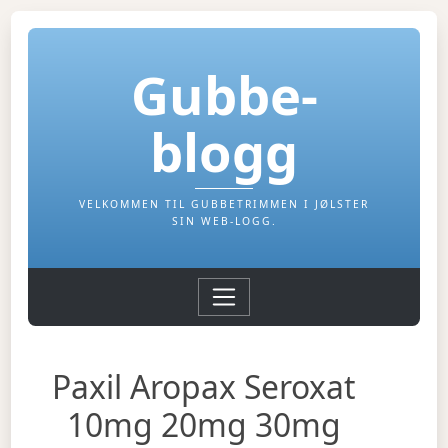
Gubbe-
blogg
VELKOMMEN TIL GUBBETRIMMEN I JØLSTER
SIN WEB-LOGG.
Paxil Aropax Seroxat
10mg 20mg 30mg