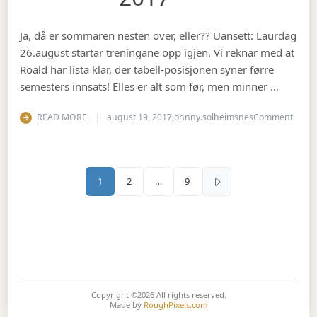
Ja, då er sommaren nesten over, eller?? Uansett: Laurdag
26.august startar treningane opp igjen. Vi reknar med at
Roald har lista klar, der tabell-posisjonen syner førre
semesters innsats! Elles er alt som før, men minner …
on Se
READ MORE
august 19, 2017
johnny.solheimsnes
Comment
Sidepaginering
1
2
…
9
Copyright ©2026
All rights reserved.
Made by
RoughPixels.com