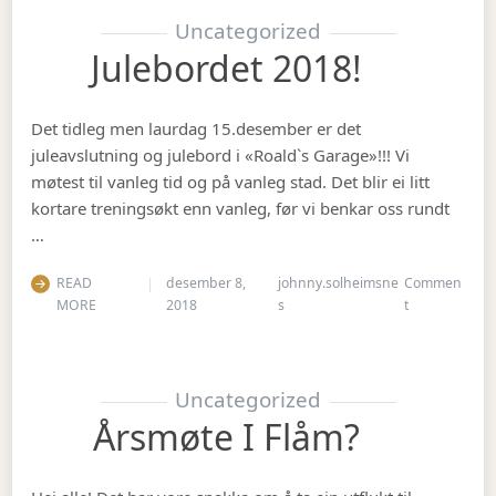
Uncategorized
Julebordet 2018!
Det tidleg men laurdag 15.desember er det
juleavslutning og julebord i «Roald`s Garage»!!! Vi
møtest til vanleg tid og på vanleg stad. Det blir ei litt
kortare treningsøkt enn vanleg, før vi benkar oss rundt
…
READ
desember 8,
johnny.solheimsne
Commen
on Julebordet
MORE
2018
s
t
Uncategorized
Årsmøte I Flåm?