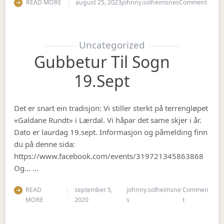
on Op
READ MORE
august 25, 2023
johnny.solheimsnes
Comment
Uncategorized
Gubbetur Til Sogn
19.sept
Det er snart ein tradisjon: Vi stiller sterkt på terrengløpet
«Galdane Rundt» i Lærdal. Vi håpar det same skjer i år.
Dato er laurdag 19.sept. Informasjon og påmelding finn
du på denne sida:
https://www.facebook.com/events/319721345863868
Og… …
READ
september 5,
johnny.solheimsne
Commen
on Gubbetur t
MORE
2020
s
t