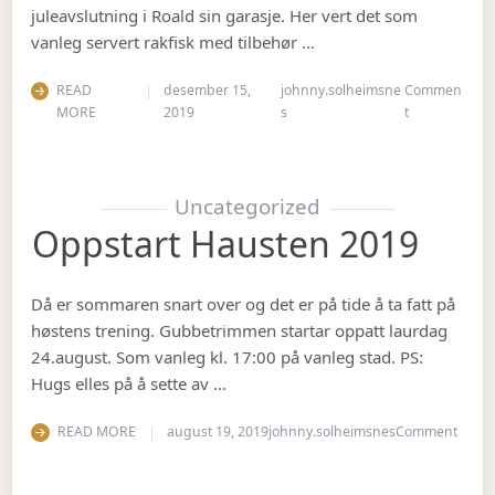
juleavslutning i Roald sin garasje. Her vert det som
vanleg servert rakfisk med tilbehør …
READ
desember 15,
johnny.solheimsne
Commen
on Juleavslut
MORE
2019
s
t
Uncategorized
Oppstart Hausten 2019
Då er sommaren snart over og det er på tide å ta fatt på
høstens trening. Gubbetrimmen startar oppatt laurdag
24.august. Som vanleg kl. 17:00 på vanleg stad. PS:
Hugs elles på å sette av …
on Op
READ MORE
august 19, 2019
johnny.solheimsnes
Comment