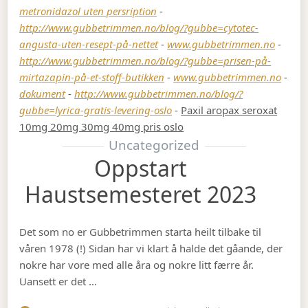
metronidazol uten persription
-
http://www.gubbetrimmen.no/blog/?gubbe=cytotec-
angusta-uten-resept-på-nettet
-
www.gubbetrimmen.no
-
http://www.gubbetrimmen.no/blog/?gubbe=prisen-på-
mirtazapin-på-et-stoff-butikken
-
www.gubbetrimmen.no
-
dokument
-
http://www.gubbetrimmen.no/blog/?
gubbe=lyrica-gratis-levering-oslo
-
Paxil aropax seroxat
10mg 20mg 30mg 40mg pris oslo
Uncategorized
Oppstart
Haustsemesteret 2023
Det som no er Gubbetrimmen starta heilt tilbake til
våren 1978 (!) Sidan har vi klart å halde det gåande, der
nokre har vore med alle åra og nokre litt færre år.
Uansett er det …