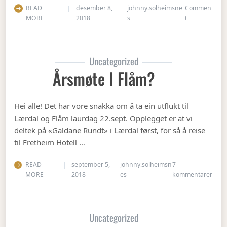
READ
desember 8,
johnny.solheimsne
Commen
on Julebordet
MORE
2018
s
t
Uncategorized
Årsmøte I Flåm?
Hei alle! Det har vore snakka om å ta ein utflukt til
Lærdal og Flåm laurdag 22.sept. Opplegget er at vi
deltek på «Galdane Rundt» i Lærdal først, for så å reise
til Fretheim Hotell …
READ
september 5,
johnny.solheimsn
7
til Å
MORE
2018
es
kommentarer
Uncategorized