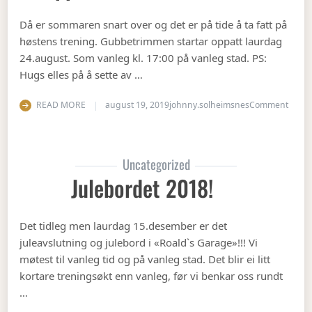
Då er sommaren snart over og det er på tide å ta fatt på
høstens trening. Gubbetrimmen startar oppatt laurdag
24.august. Som vanleg kl. 17:00 på vanleg stad. PS:
Hugs elles på å sette av …
on Op
READ MORE
august 19, 2019
johnny.solheimsnes
Comment
Uncategorized
Julebordet 2018!
Det tidleg men laurdag 15.desember er det
juleavslutning og julebord i «Roald`s Garage»!!! Vi
møtest til vanleg tid og på vanleg stad. Det blir ei litt
kortare treningsøkt enn vanleg, før vi benkar oss rundt
…