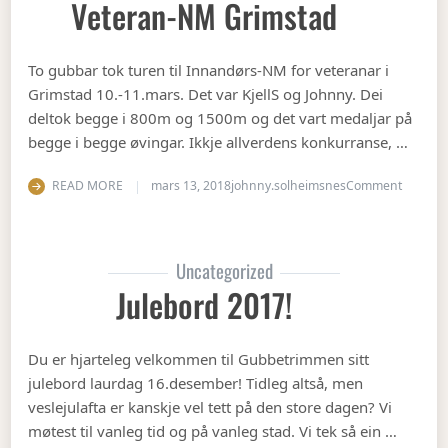
Veteran-NM Grimstad
To gubbar tok turen til Innandørs-NM for veteranar i
Grimstad 10.-11.mars. Det var KjellS og Johnny. Dei
deltok begge i 800m og 1500m og det vart medaljar på
begge i begge øvingar. Ikkje allverdens konkurranse, …
on Vete
READ MORE
mars 13, 2018
johnny.solheimsnes
Comment
Uncategorized
Julebord 2017!
Du er hjarteleg velkommen til Gubbetrimmen sitt
julebord laurdag 16.desember! Tidleg altså, men
veslejulafta er kanskje vel tett på den store dagen? Vi
møtest til vanleg tid og på vanleg stad. Vi tek så ein …