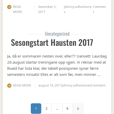
READ
desember 2,
johnny.solheimsne
Commen
on Julebord 2
MORE
2017
s
t
Uncategorized
Sesongstart Hausten 2017
Ja, då er sommaren nesten over, eller?? Uansett: Laurdag
26.august startar treningane opp igjen. Vi reknar med at
Roald har lista klar, der tabell-posisjonen syner førre
semesters innsats! Elles er alt som før, men minner …
on Se
READ MORE
august 19, 2017
johnny.solheimsnes
Comment
Sidepaginering
1
2
…
9