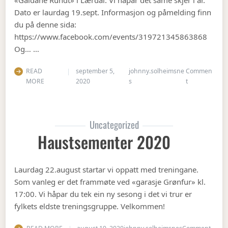
Dato er laurdag 19.sept. Informasjon og påmelding finn
du på denne sida:
https://www.facebook.com/events/319721345863868
Og… …
READ
september 5,
johnny.solheimsne
Commen
on Gubbetur t
MORE
2020
s
t
Uncategorized
Haustsementer 2020
Laurdag 22.august startar vi oppatt med treningane.
Som vanleg er det frammøte ved «garasje Grønfur» kl.
17:00. Vi håpar du tek ein ny sesong i det vi trur er
fylkets eldste treningsgruppe. Velkommen!
on Ha