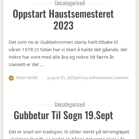
Uncategorized
Oppstart Haustsemesteret
2023
Det som no er Gubbetrimmen starta heilt tilbake til
våren 1978 (!) Sidan har vi klart å halde det gåande, der
nokre har vore med alle åra og nokre litt færre år.
Uansett er det …
on Op
READ MORE
august 25, 2023
johnny.solheimsnes
Comment
Uncategorized
Gubbetur Til Sogn 19.sept
Det er snart ein tradisjon: Vi stiller sterkt på terrengløpet
«Galdane Rundt» i Lærdal. Vi håpar det same skjer i år.