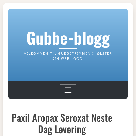
Gubbe-blogg
VELKOMMEN TIL GUBBETRIMMEN I JØLSTER
SIN WEB-LOGG.
Paxil Aropax Seroxat Neste
Dag Levering