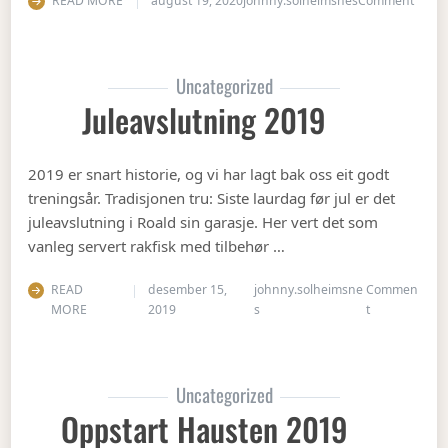
READ MORE
august 19, 2020
johnny.solheimsnes
Comment
Uncategorized
Juleavslutning 2019
2019 er snart historie, og vi har lagt bak oss eit godt
treningsår. Tradisjonen tru: Siste laurdag før jul er det
juleavslutning i Roald sin garasje. Her vert det som
vanleg servert rakfisk med tilbehør …
READ
desember 15,
johnny.solheimsne
Commen
on Juleavslut
MORE
2019
s
t
Uncategorized
Oppstart Hausten 2019