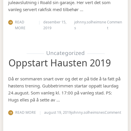
juleavslutning i Roald sin garasje. Her vert det som
vanleg servert rakfisk med tilbehør …
READ
desember 15,
johnny.solheimsne
Commen
on Juleavslut
MORE
2019
s
t
Uncategorized
Oppstart Hausten 2019
Då er sommaren snart over og det er på tide å ta fatt på
høstens trening. Gubbetrimmen startar oppatt laurdag
24.august. Som vanleg kl. 17:00 på vanleg stad. PS:
Hugs elles på å sette av …
on Op
READ MORE
august 19, 2019
johnny.solheimsnes
Comment