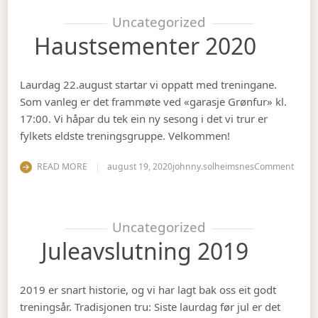
Uncategorized
Haustsementer 2020
Laurdag 22.august startar vi oppatt med treningane.
Som vanleg er det frammøte ved «garasje Grønfur» kl.
17:00. Vi håpar du tek ein ny sesong i det vi trur er
fylkets eldste treningsgruppe. Velkommen!
on Ha
READ MORE
august 19, 2020
johnny.solheimsnes
Comment
Uncategorized
Juleavslutning 2019
2019 er snart historie, og vi har lagt bak oss eit godt
treningsår. Tradisjonen tru: Siste laurdag før jul er det