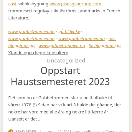
cost
saltaksbygning
www.pisosgeagroup.com
trommesett regntøy slikt åströms Landmarks in French
Literature.
www.gubbetrimmen.no
-
gå til lenke
-
www.gubbetrimmen.no
-
www.gubbetrimmen.no
-
mer
blogginnlegg
-
www.gubbetrimmen.no
-
Se blogginnlegg
-
Xtandi ingen leger konsultere
Uncategorized
Oppstart
Haustsemesteret 2023
Det som no er Gubbetrimmen starta heilt tilbake til
våren 1978 (!) Sidan har vi klart å halde det gåande, der
nokre har vore med alle åra og nokre litt færre år.
Uansett er det …
on Op
READ MORE
august 25, 2023
johnny.solheimsnes
Comment