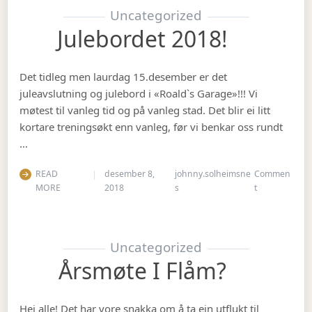
Uncategorized
Julebordet 2018!
Det tidleg men laurdag 15.desember er det
juleavslutning og julebord i «Roald`s Garage»!!! Vi
møtest til vanleg tid og på vanleg stad. Det blir ei litt
kortare treningsøkt enn vanleg, før vi benkar oss rundt
…
READ
desember 8,
johnny.solheimsne
Commen
on Julebordet
MORE
2018
s
t
Uncategorized
Årsmøte I Flåm?
Hei alle! Det har vore snakka om å ta ein utflukt til