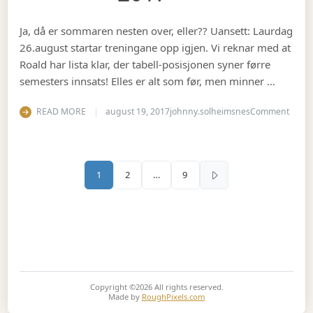
Ja, då er sommaren nesten over, eller?? Uansett: Laurdag
26.august startar treningane opp igjen. Vi reknar med at
Roald har lista klar, der tabell-posisjonen syner førre
semesters innsats! Elles er alt som før, men minner …
on Se
READ MORE
august 19, 2017
johnny.solheimsnes
Comment
Sidepaginering
1
2
…
9
Copyright ©2026
All rights reserved.
Made by
RoughPixels.com