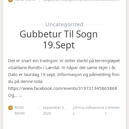
Uncategorized
Gubbetur Til Sogn
19.sept
Det er snart ein tradisjon: Vi stiller sterkt på terrengløpet
«Galdane Rundt» i Lærdal. Vi håpar det same skjer i år.
Dato er laurdag 19.sept. Informasjon og påmelding finn
du på denne sida:
https://www.facebook.com/events/319721345863868
Og… …
READ
september 5,
johnny.solheimsne
Commen
on Gubbetur t
MORE
2020
s
t