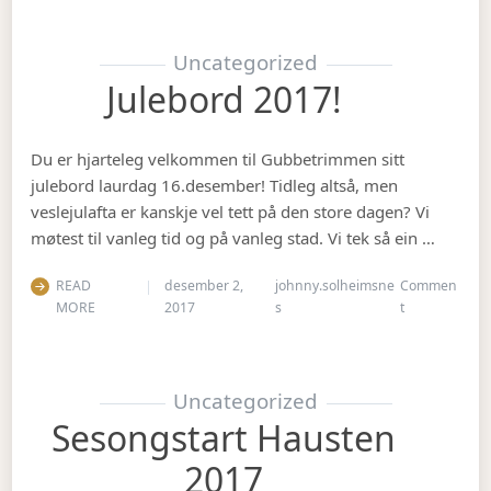
Uncategorized
Julebord 2017!
Du er hjarteleg velkommen til Gubbetrimmen sitt
julebord laurdag 16.desember! Tidleg altså, men
veslejulafta er kanskje vel tett på den store dagen? Vi
møtest til vanleg tid og på vanleg stad. Vi tek så ein …
READ
desember 2,
johnny.solheimsne
Commen
on Julebord 2
MORE
2017
s
t
Uncategorized
Sesongstart Hausten
2017