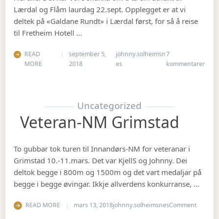
Lærdal og Flåm laurdag 22.sept. Opplegget er at vi
deltek på «Galdane Rundt» i Lærdal først, for så å reise
til Fretheim Hotell …
READ
september 5,
johnny.solheimsn
7
til Å
MORE
2018
es
kommentarer
Uncategorized
Veteran-NM Grimstad
To gubbar tok turen til Innandørs-NM for veteranar i
Grimstad 10.-11.mars. Det var KjellS og Johnny. Dei
deltok begge i 800m og 1500m og det vart medaljar på
begge i begge øvingar. Ikkje allverdens konkurranse, …
on Vete
READ MORE
mars 13, 2018
johnny.solheimsnes
Comment