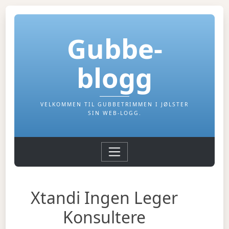
Gubbe-
blogg
VELKOMMEN TIL GUBBETRIMMEN I JØLSTER
SIN WEB-LOGG.
Xtandi Ingen Leger
Konsultere