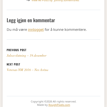
View All Posts by
johnny.solheimsnes
Legg igjen en kommentar
Du må være
innlogget
for å kunne kommentere.
Innleggsnavigasjon
PREVIOUS POST
Juleavslutning – 19.desember
NEXT POST
Veteran-NM 2016 – Nes Arèna
Copyright ©2026
All rights reserved.
Made by
RoughPixels.com