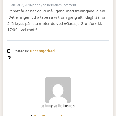
on Godt nytt treningsår!
januar 2, 2016
johnny.solheimsnes
Comment
Eit nytt år er her og vi må i gang med treningane igjen!
Det er ingen tid å tape så vi trør i gang alt i dag! Så for
å få kryss på lista møter du ved «Garasje Grønfur» kl.
17:00. Vel møtt!
Posted in:
Uncategorized
johnny.solheimsnes