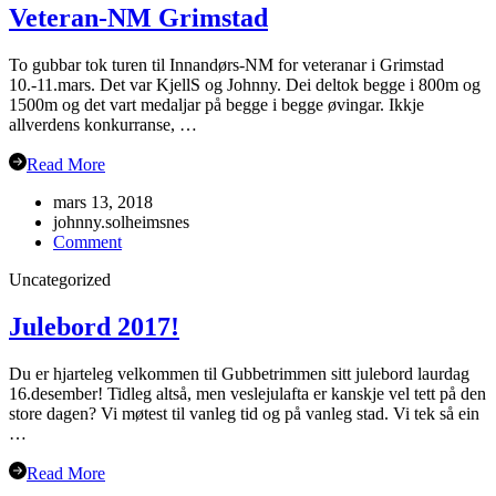
Veteran-NM Grimstad
To gubbar tok turen til Innandørs-NM for veteranar i Grimstad
10.-11.mars. Det var KjellS og Johnny. Dei deltok begge i 800m og
1500m og det vart medaljar på begge i begge øvingar. Ikkje
allverdens konkurranse, …
Read More
mars 13, 2018
johnny.solheimsnes
on
Comment
Veteran-
Uncategorized
NM
Grimstad
Julebord 2017!
Du er hjarteleg velkommen til Gubbetrimmen sitt julebord laurdag
16.desember! Tidleg altså, men veslejulafta er kanskje vel tett på den
store dagen? Vi møtest til vanleg tid og på vanleg stad. Vi tek så ein
…
Read More