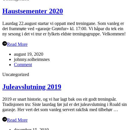
Sogn
19.sept
Haustsementer 2020
Laurdag 22.august startar vi oppatt med treningane. Som vanleg er
det frammøte ved «garasje Grønfur» kl. 17:00. Vi håpar du tek ein
ny sesong i det vi trur er fylkets eldste treningsgruppe. Velkommen!
Read More
august 19, 2020
johnny.solheimsnes
on
Comment
Haustsementer
Uncategorized
2020
Juleavslutning 2019
2019 er snart historie, og vi har lagt bak oss eit godt treningsår.
Tradisjonen tru: Siste laurdag før jul er det juleavslutning i Roald sin
garasje. Her vert det som vanleg servert rakfisk med tilbehør …
Read More
desember 15, 2019