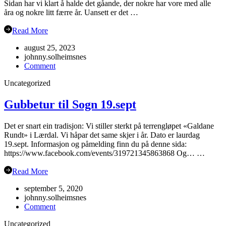
Sidan har vi klart å halde det gåande, der nokre har vore med alle
åra og nokre litt færre år. Uansett er det …
Read More
august 25, 2023
johnny.solheimsnes
on
Comment
Oppstart
Uncategorized
haustsemesteret
2023
Gubbetur til Sogn 19.sept
Det er snart ein tradisjon: Vi stiller sterkt på terrengløpet «Galdane
Rundt» i Lærdal. Vi håpar det same skjer i år. Dato er laurdag
19.sept. Informasjon og påmelding finn du på denne sida:
https://www.facebook.com/events/319721345863868 Og… …
Read More
september 5, 2020
johnny.solheimsnes
on
Comment
Gubbetur
Uncategorized
til