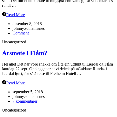
stad. Det blir ei litt kortare treningsøkt enn vanleg, før vi benkar oss
rundt …
Read More
desember 8, 2018
johnny.solheimsnes
on
Comment
Julebordet
Uncategorized
2018!
Årsmøte i Flåm?
Hei alle! Det har vore snakka om å ta ein utflukt til Lærdal og Flåm
laurdag 22.sept. Opplegget er at vi deltek på «Galdane Rundt» i
Lærdal først, for så å reise til Fretheim Hotell …
Read More
september 5, 2018
johnny.solheimsnes
til
7 kommentarer
Årsmøte
Uncategorized
i
Flåm?