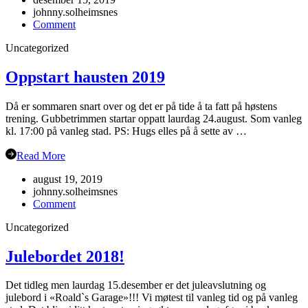
johnny.solheimsnes
on
Comment
Juleavslutning
Uncategorized
2019
Oppstart hausten 2019
Då er sommaren snart over og det er på tide å ta fatt på høstens
trening. Gubbetrimmen startar oppatt laurdag 24.august. Som vanleg
kl. 17:00 på vanleg stad. PS: Hugs elles på å sette av …
Read More
august 19, 2019
johnny.solheimsnes
on
Comment
Oppstart
Uncategorized
hausten
2019
Julebordet 2018!
Det tidleg men laurdag 15.desember er det juleavslutning og
julebord i «Roald`s Garage»!!! Vi møtest til vanleg tid og på vanleg