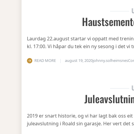
U
Haustsement
Laurdag 22.august startar vi oppatt med treni
kl. 17:00. Vi håpar du tek ein ny sesong i det v
READ MORE
august 19, 2020
johnny.solheimsnes
Co
U
Juleavslutni
2019 er snart historie, og vi har lagt bak oss eit
juleavslutning i Roald sin garasje. Her vert det