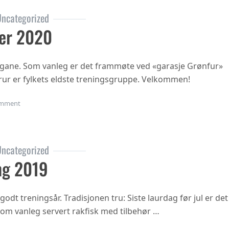
ncategorized
er 2020
ngane. Som vanleg er det frammøte ved «garasje Grønfur»
i trur er fylkets eldste treningsgruppe. Velkommen!
on Haustsementer 2020
mment
ncategorized
ng 2019
 godt treningsår. Tradisjonen tru: Siste laurdag før jul er det
 som vanleg servert rakfisk med tilbehør …