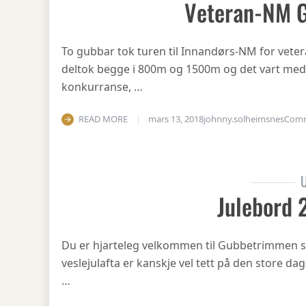
Veteran-NM 
To gubbar tok turen til Innandørs-NM for vetera
deltok begge i 800m og 1500m og det vart medal
konkurranse, …
READ MORE
mars 13, 2018
johnny.solheimsnes
Com
U
Julebord 
Du er hjarteleg velkommen til Gubbetrimmen si
veslejulafta er kanskje vel tett på den store dag
…