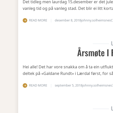
Det tidleg men laurdag 15.desember er det julea
vanleg tid og på vanleg stad. Det blir ei litt ko
READ MORE
desember 8, 2018
johnny.solheimsnes
C
U
Årsmøte I 
Hei alle! Det har vore snakka om å ta ein utfluk
deltek på «Galdane Rundt» i Lærdal først, for så
READ MORE
september 5, 2018
johnny.solheimsnes
U