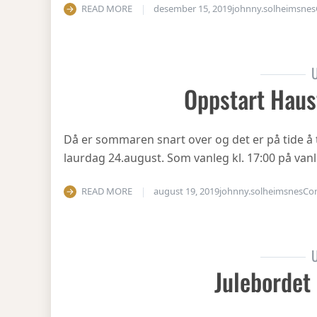
READ MORE
desember 15, 2019
johnny.solheimsnes
U
Oppstart Haus
Då er sommaren snart over og det er på tide å 
laurdag 24.august. Som vanleg kl. 17:00 på vanl
READ MORE
august 19, 2019
johnny.solheimsnes
Co
U
Julebordet