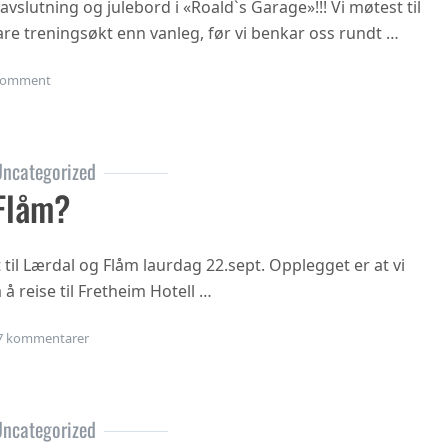
vslutning og julebord i «Roald`s Garage»!!! Vi møtest til
rtare treningsøkt enn vanleg, før vi benkar oss rundt …
on Julebordet 2018!
omment
ncategorized
Flåm?
t til Lærdal og Flåm laurdag 22.sept. Opplegget er at vi
 å reise til Fretheim Hotell …
til Årsmøte i Flåm?
7 kommentarer
ncategorized