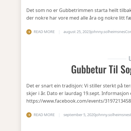
Det som no er Gubbetrimmen starta heilt tilbake 
der nokre har vore med alle åra og nokre litt fæ
READ MORE
august 25, 2023
johnny.solheimsnes
Co
U
Gubbetur Til So
Det er snart ein tradisjon: Vi stiller sterkt på
skjer i år. Dato er laurdag 19.sept. Informasjo
https://www.facebook.com/events/319721345
READ MORE
september 5, 2020
johnny.solheimsnes