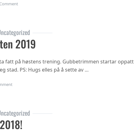
on Juleavslutning 2019
Comment
ncategorized
ten 2019
ta fatt på høstens trening. Gubbetrimmen startar oppatt
eg stad. PS: Hugs elles på å sette av …
on Oppstart hausten 2019
mment
ncategorized
 2018!