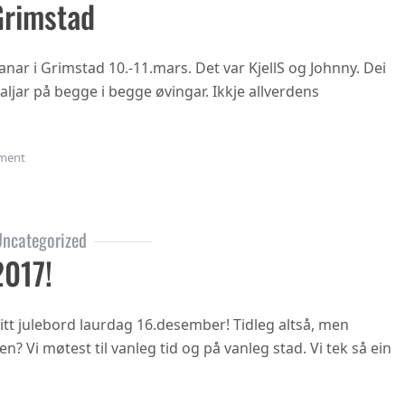
Grimstad
nar i Grimstad 10.-11.mars. Det var KjellS og Johnny. Dei
jar på begge i begge øvingar. Ikkje allverdens
on Veteran-NM Grimstad
ment
ncategorized
2017!
tt julebord laurdag 16.desember! Tidleg altså, men
en? Vi møtest til vanleg tid og på vanleg stad. Vi tek så ein