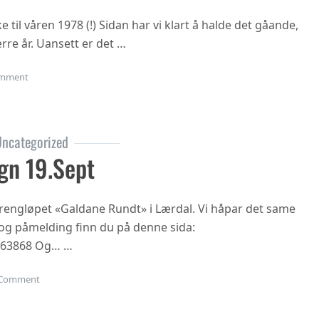
til våren 1978 (!) Sidan har vi klart å halde det gåande,
rre år. Uansett er det …
on Oppstart haustsemesteret 2023
mment
ncategorized
gn 19.sept
 terrengløpet «Galdane Rundt» i Lærdal. Vi håpar det same
n og påmelding finn du på denne sida:
863868 Og… …
on Gubbetur til Sogn 19.sept
Comment