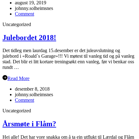
august 19, 2019
johnny.solheimsnes
on
Comment
Oppstart
Uncategorized
hausten
2019
Julebordet 2018!
Det tidleg men laurdag 15.desember er det juleavslutning og
julebord i «Roald`s Garage»!!! Vi møtest til vanleg tid og på vanleg
stad. Det blir ei litt kortare treningsøkt enn vanleg, før vi benkar oss
rundt …
Read More
desember 8, 2018
johnny.solheimsnes
on
Comment
Julebordet
Uncategorized
2018!
Årsmøte i Flåm?
Hei alle! Det har vore snakka om å ta ein utflukt til Lærdal og Flåm