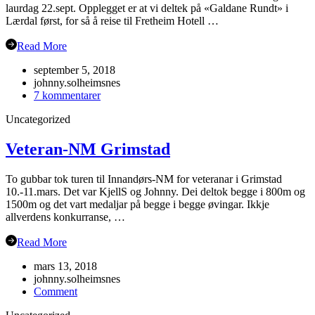
laurdag 22.sept. Opplegget er at vi deltek på «Galdane Rundt» i
Lærdal først, for så å reise til Fretheim Hotell …
Read More
september 5, 2018
johnny.solheimsnes
til
7 kommentarer
Årsmøte
Uncategorized
i
Flåm?
Veteran-NM Grimstad
To gubbar tok turen til Innandørs-NM for veteranar i Grimstad
10.-11.mars. Det var KjellS og Johnny. Dei deltok begge i 800m og
1500m og det vart medaljar på begge i begge øvingar. Ikkje
allverdens konkurranse, …
Read More
mars 13, 2018
johnny.solheimsnes
on
Comment
Veteran-