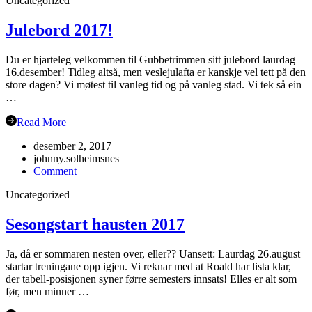
Uncategorized
NM
Grimstad
Julebord 2017!
Du er hjarteleg velkommen til Gubbetrimmen sitt julebord laurdag
16.desember! Tidleg altså, men veslejulafta er kanskje vel tett på den
store dagen? Vi møtest til vanleg tid og på vanleg stad. Vi tek så ein
…
Read More
desember 2, 2017
johnny.solheimsnes
on
Comment
Julebord
Uncategorized
2017!
Sesongstart hausten 2017
Ja, då er sommaren nesten over, eller?? Uansett: Laurdag 26.august
startar treningane opp igjen. Vi reknar med at Roald har lista klar,
der tabell-posisjonen syner førre semesters innsats! Elles er alt som
før, men minner …