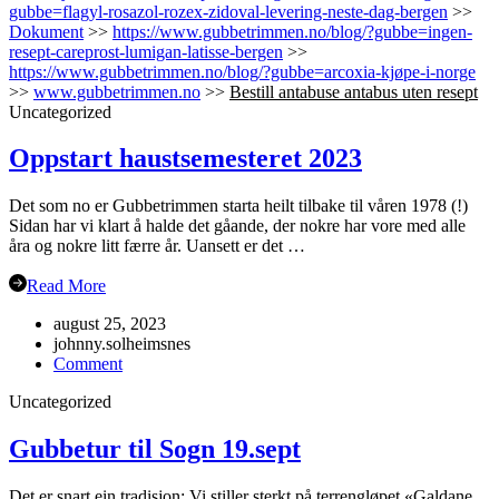
gubbe=flagyl-rosazol-rozex-zidoval-levering-neste-dag-bergen
>>
Dokument
>>
https://www.gubbetrimmen.no/blog/?gubbe=ingen-
resept-careprost-lumigan-latisse-bergen
>>
https://www.gubbetrimmen.no/blog/?gubbe=arcoxia-kjøpe-i-norge
>>
www.gubbetrimmen.no
>>
Bestill antabuse antabus uten resept
Uncategorized
Oppstart haustsemesteret 2023
Det som no er Gubbetrimmen starta heilt tilbake til våren 1978 (!)
Sidan har vi klart å halde det gåande, der nokre har vore med alle
åra og nokre litt færre år. Uansett er det …
Read More
august 25, 2023
johnny.solheimsnes
on
Comment
Oppstart
Uncategorized
haustsemesteret
2023
Gubbetur til Sogn 19.sept
Det er snart ein tradisjon: Vi stiller sterkt på terrengløpet «Galdane