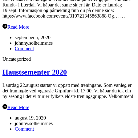
Rundt» i Lærdal. Vi håpar det same skjer i år. Dato er laurdag
19.sept. Informasjon og påmelding finn du på denne sida:
https://www.facebook.com/events/319721345863868 Og… …
Read More
september 5, 2020
johnny.solheimsnes
on
Comment
Gubbetur
Uncategorized
til
Sogn
19.sept
Haustsementer 2020
Laurdag 22.august startar vi oppatt med treningane. Som vanleg er
det frammøte ved «garasje Grønfur» kl. 17:00. Vi håpar du tek ein
ny sesong i det vi trur er fylkets eldste treningsgruppe. Velkommen!
Read More
august 19, 2020
johnny.solheimsnes
on
Comment
Haustsementer