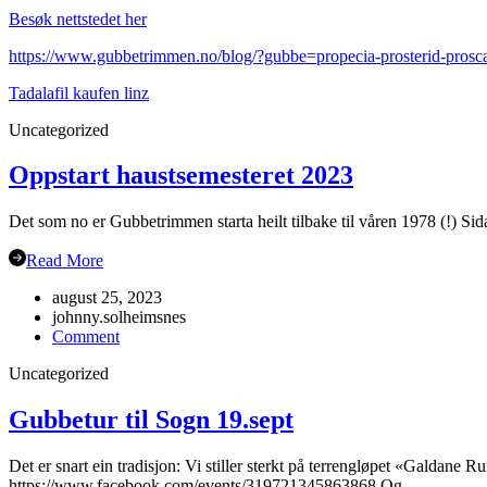
Besøk nettstedet her
https://www.gubbetrimmen.no/blog/?gubbe=propecia-prosterid-proscar
Tadalafil kaufen linz
Uncategorized
Oppstart haustsemesteret 2023
Det som no er Gubbetrimmen starta heilt tilbake til våren 1978 (!) Sida
Read More
august 25, 2023
johnny.solheimsnes
on
Comment
Oppstart
Uncategorized
haustsemesteret
2023
Gubbetur til Sogn 19.sept
Det er snart ein tradisjon: Vi stiller sterkt på terrengløpet «Galdane 
https://www.facebook.com/events/319721345863868 Og… …