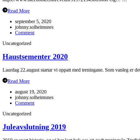
Read More
september 5, 2020
johnny.solheimsnes
on
Comment
Gubbetur
Uncategorized
til
Sogn
19.sept
Haustsementer 2020
Laurdag 22.august startar vi oppatt med treningane. Som vanleg er det
Read More
august 19, 2020
johnny.solheimsnes
on
Comment
Haustsementer
Uncategorized
2020
Juleavslutning 2019