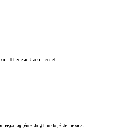
re litt færre år. Uansett er det …
Informasjon og påmelding finn du på denne sida: