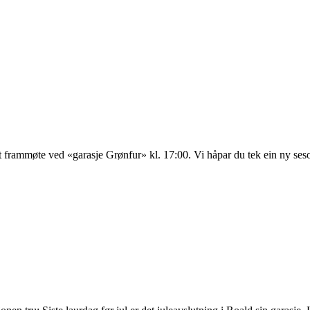
 frammøte ved «garasje Grønfur» kl. 17:00. Vi håpar du tek ein ny seso