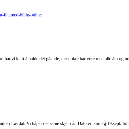
-finamed-billig-online
n har vi klart å halde det gåande, der nokre har vore med alle åra og nok
Rundt» i Lærdal. Vi håpar det same skjer i år. Dato er laurdag 19.sept. 