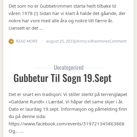
Det som no er Gubbetrimmen starta heilt tilbake til
våren 1978 (!) Sidan har vi klart å halde det gåande, der
nokre har vore med alle åra og nokre litt færre år.
Uansett er det …
on Op
READ MORE
august 25, 2023
johnny.solheimsnes
Comment
Uncategorized
Gubbetur Til Sogn 19.sept
Det er snart ein tradisjon: Vi stiller sterkt på terrengløpet
«Galdane Rundt» i Lærdal. Vi håpar det same skjer i år.
Dato er laurdag 19.sept. Informasjon og påmelding finn
du på denne sida:
https://www.facebook.com/events/319721345863868
Og… …