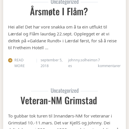
Uncategorized
Årsmøte I Flåm?
Hei alle! Det har vore snakka om å ta ein utflukt til
Lærdal og Flåm laurdag 22.sept. Opplegget er at vi
deltek på «Galdane Rundt» i Lærdal først, for så å reise
til Fretheim Hotell …
READ
september 5,
johnny.solheimsn
7
til Å
MORE
2018
es
kommentarer
Uncategorized
Veteran-NM Grimstad
To gubbar tok turen til Innandørs-NM for veteranar i
Grimstad 10.-11.mars. Det var KjellS og Johnny. Dei