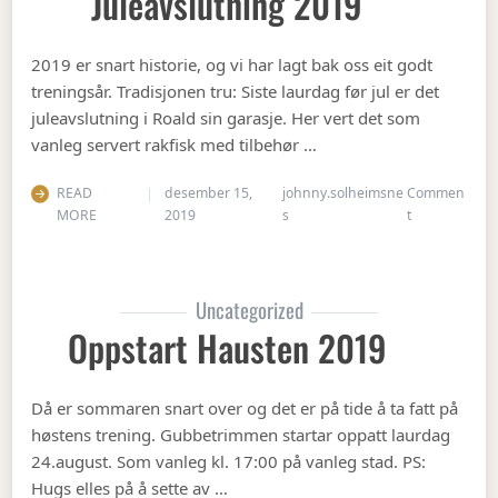
Juleavslutning 2019
2019 er snart historie, og vi har lagt bak oss eit godt
treningsår. Tradisjonen tru: Siste laurdag før jul er det
juleavslutning i Roald sin garasje. Her vert det som
vanleg servert rakfisk med tilbehør …
READ
desember 15,
johnny.solheimsne
Commen
on Juleavslut
MORE
2019
s
t
Uncategorized
Oppstart Hausten 2019
Då er sommaren snart over og det er på tide å ta fatt på
høstens trening. Gubbetrimmen startar oppatt laurdag
24.august. Som vanleg kl. 17:00 på vanleg stad. PS:
Hugs elles på å sette av …