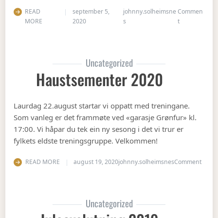
READ
september 5,
johnny.solheimsne
Commen
on Gubbetur t
MORE
2020
s
t
Uncategorized
Haustsementer 2020
Laurdag 22.august startar vi oppatt med treningane.
Som vanleg er det frammøte ved «garasje Grønfur» kl.
17:00. Vi håpar du tek ein ny sesong i det vi trur er
fylkets eldste treningsgruppe. Velkommen!
on Ha
READ MORE
august 19, 2020
johnny.solheimsnes
Comment
Uncategorized