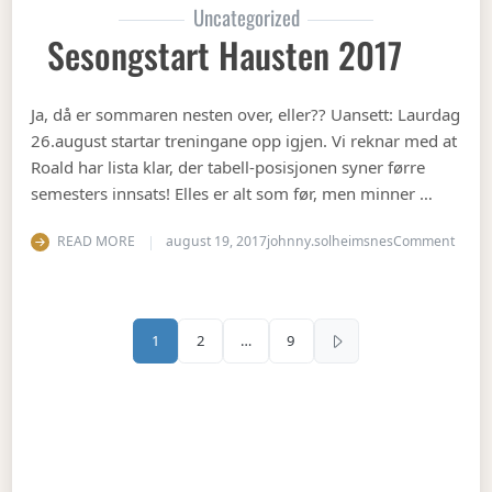
Uncategorized
Sesongstart Hausten 2017
Ja, då er sommaren nesten over, eller?? Uansett: Laurdag
26.august startar treningane opp igjen. Vi reknar med at
Roald har lista klar, der tabell-posisjonen syner førre
semesters innsats! Elles er alt som før, men minner …
on Se
READ MORE
august 19, 2017
johnny.solheimsnes
Comment
Sidepaginering
1
2
…
9