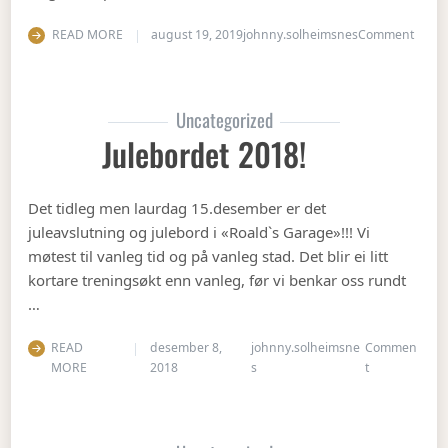
on Op
READ MORE
august 19, 2019
johnny.solheimsnes
Comment
Uncategorized
Julebordet 2018!
Det tidleg men laurdag 15.desember er det
juleavslutning og julebord i «Roald`s Garage»!!! Vi
møtest til vanleg tid og på vanleg stad. Det blir ei litt
kortare treningsøkt enn vanleg, før vi benkar oss rundt
…
READ
desember 8,
johnny.solheimsne
Commen
on Julebordet
MORE
2018
s
t