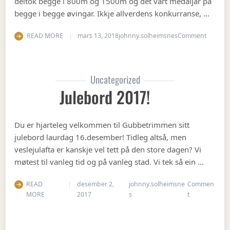
deltok begge i 800m og 1500m og det vart medaljar på
begge i begge øvingar. Ikkje allverdens konkurranse, …
on Vete
READ MORE
mars 13, 2018
johnny.solheimsnes
Comment
Uncategorized
Julebord 2017!
Du er hjarteleg velkommen til Gubbetrimmen sitt
julebord laurdag 16.desember! Tidleg altså, men
veslejulafta er kanskje vel tett på den store dagen? Vi
møtest til vanleg tid og på vanleg stad. Vi tek så ein …
READ
desember 2,
johnny.solheimsne
Commen
on Julebord 2
MORE
2017
s
t