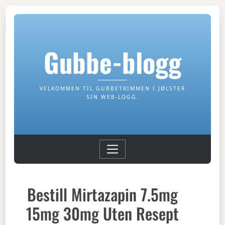
Gubbe-blogg
VELKOMMEN TIL GUBBETRIMMEN I JØLSTER
SIN WEB-LOGG.
Bestill Mirtazapin 7.5mg
15mg 30mg Uten Resept