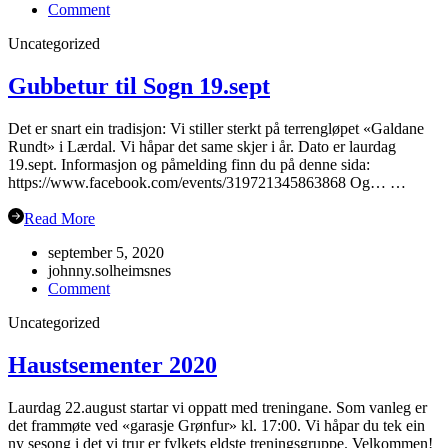
on
Comment
Oppstart
Uncategorized
haustsemesteret
2023
Gubbetur til Sogn 19.sept
Det er snart ein tradisjon: Vi stiller sterkt på terrengløpet «Galdane
Rundt» i Lærdal. Vi håpar det same skjer i år. Dato er laurdag
19.sept. Informasjon og påmelding finn du på denne sida:
https://www.facebook.com/events/319721345863868 Og… …
Read More
september 5, 2020
johnny.solheimsnes
on
Comment
Gubbetur
Uncategorized
til
Sogn
19.sept
Haustsementer 2020
Laurdag 22.august startar vi oppatt med treningane. Som vanleg er
det frammøte ved «garasje Grønfur» kl. 17:00. Vi håpar du tek ein
ny sesong i det vi trur er fylkets eldste treningsgruppe. Velkommen!