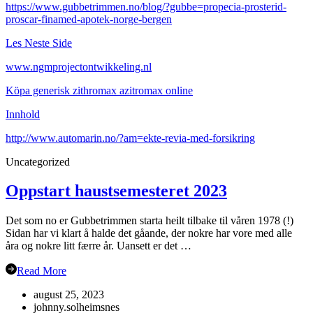
https://www.gubbetrimmen.no/blog/?gubbe=propecia-prosterid-
proscar-finamed-apotek-norge-bergen
Les Neste Side
www.ngmprojectontwikkeling.nl
Köpa generisk zithromax azitromax online
Innhold
http://www.automarin.no/?am=ekte-revia-med-forsikring
Uncategorized
Oppstart haustsemesteret 2023
Det som no er Gubbetrimmen starta heilt tilbake til våren 1978 (!)
Sidan har vi klart å halde det gåande, der nokre har vore med alle
åra og nokre litt færre år. Uansett er det …
Read More
august 25, 2023
johnny.solheimsnes