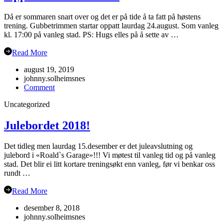
Då er sommaren snart over og det er på tide å ta fatt på høstens
trening. Gubbetrimmen startar oppatt laurdag 24.august. Som vanleg
kl. 17:00 på vanleg stad. PS: Hugs elles på å sette av …
Read More
august 19, 2019
johnny.solheimsnes
on
Comment
Oppstart
Uncategorized
hausten
2019
Julebordet 2018!
Det tidleg men laurdag 15.desember er det juleavslutning og
julebord i «Roald`s Garage»!!! Vi møtest til vanleg tid og på vanleg
stad. Det blir ei litt kortare treningsøkt enn vanleg, før vi benkar oss
rundt …
Read More
desember 8, 2018
johnny.solheimsnes