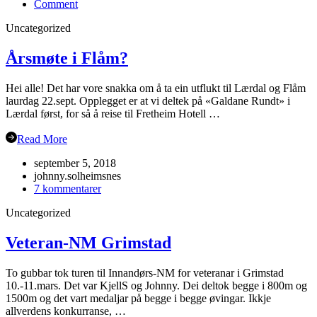
on
Comment
Julebordet
Uncategorized
2018!
Årsmøte i Flåm?
Hei alle! Det har vore snakka om å ta ein utflukt til Lærdal og Flåm
laurdag 22.sept. Opplegget er at vi deltek på «Galdane Rundt» i
Lærdal først, for så å reise til Fretheim Hotell …
Read More
september 5, 2018
johnny.solheimsnes
til
7 kommentarer
Årsmøte
Uncategorized
i
Flåm?
Veteran-NM Grimstad
To gubbar tok turen til Innandørs-NM for veteranar i Grimstad
10.-11.mars. Det var KjellS og Johnny. Dei deltok begge i 800m og
1500m og det vart medaljar på begge i begge øvingar. Ikkje
allverdens konkurranse, …