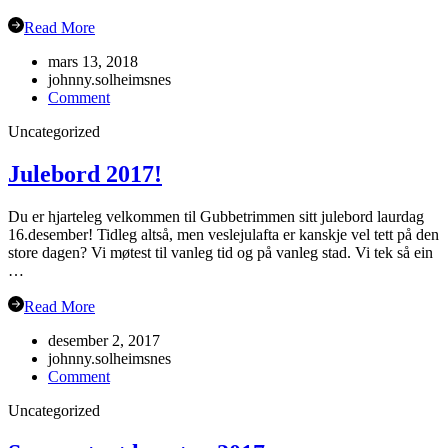
Read More
mars 13, 2018
johnny.solheimsnes
on
Comment
Veteran-
Uncategorized
NM
Grimstad
Julebord 2017!
Du er hjarteleg velkommen til Gubbetrimmen sitt julebord laurdag
16.desember! Tidleg altså, men veslejulafta er kanskje vel tett på den
store dagen? Vi møtest til vanleg tid og på vanleg stad. Vi tek så ein
…
Read More
desember 2, 2017
johnny.solheimsnes
on
Comment
Julebord
Uncategorized
2017!