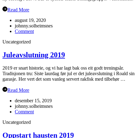
Read More
august 19, 2020
johnny.solheimsnes
on
Comment
Haustsementer
Uncategorized
2020
Juleavslutning 2019
2019 er snart historie, og vi har lagt bak oss eit godt treningsår.
Tradisjonen tru: Siste laurdag før jul er det juleavslutning i Roald sin
garasje. Her vert det som vanleg servert rakfisk med tilbehør …
Read More
desember 15, 2019
johnny.solheimsnes
on
Comment
Juleavslutning
Uncategorized
2019
Oppstart hausten 2019