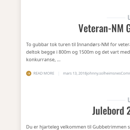
U
Veteran-NM 
To gubbar tok turen til Innandørs-NM for vetera
deltok begge i 800m og 1500m og det vart medal
konkurranse, …
READ MORE
mars 13, 2018
johnny.solheimsnes
Com
U
Julebord 
Du er hjarteleg velkommen til Gubbetrimmen si