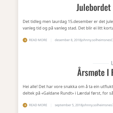
Julebordet
Det tidleg men laurdag 15.desember er det julea
vanleg tid og på vanleg stad. Det blir ei litt ko
READ MORE
desember 8, 2018
johnny.solheimsnes
C
U
Årsmøte I 
Hei alle! Det har vore snakka om å ta ein utfluk
deltek på «Galdane Rundt» i Lærdal først, for så
READ MORE
september 5, 2018
johnny.solheimsnes