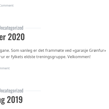
on Gubbetur til Sogn 19.sept
Comment
ncategorized
er 2020
ngane. Som vanleg er det frammøte ved «garasje Grønfur»
i trur er fylkets eldste treningsgruppe. Velkommen!
on Haustsementer 2020
mment
ncategorized
ng 2019