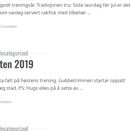
 godt treningsår. Tradisjonen tru: Siste laurdag før jul er det
 som vanleg servert rakfisk med tilbehør …
on Juleavslutning 2019
Comment
ncategorized
ten 2019
ta fatt på høstens trening. Gubbetrimmen startar oppatt
eg stad. PS: Hugs elles på å sette av …
on Oppstart hausten 2019
mment
ncategorized