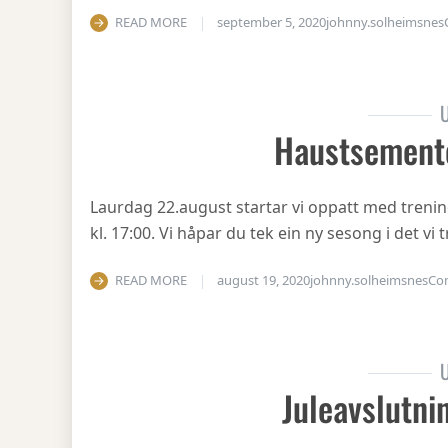
READ MORE
september 5, 2020
johnny.solheimsnes
U
Haustsement
Laurdag 22.august startar vi oppatt med treni
kl. 17:00. Vi håpar du tek ein ny sesong i det v
READ MORE
august 19, 2020
johnny.solheimsnes
Co
U
Juleavslutni