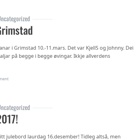
ncategorized
Grimstad
nar i Grimstad 10.-11.mars. Det var KjellS og Johnny. Dei
jar på begge i begge øvingar. Ikkje allverdens
on Veteran-NM Grimstad
ment
ncategorized
2017!
tt julebord laurdag 16.desember! Tidleg altså, men