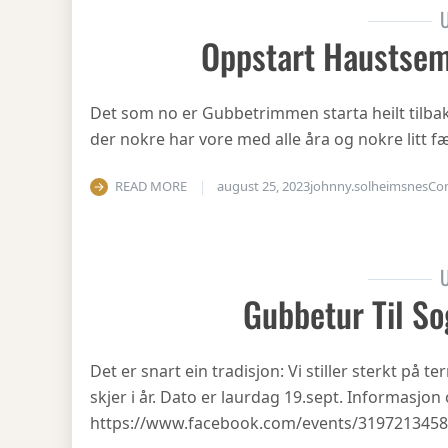
U
Oppstart Haustsem
Det som no er Gubbetrimmen starta heilt tilbake 
der nokre har vore med alle åra og nokre litt fæ
READ MORE
august 25, 2023
johnny.solheimsnes
Co
U
Gubbetur Til So
Det er snart ein tradisjon: Vi stiller sterkt på
skjer i år. Dato er laurdag 19.sept. Informasjo
https://www.facebook.com/events/319721345