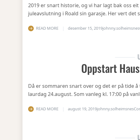
2019 er snart historie, og vi har lagt bak oss eit
juleavslutning i Roald sin garasje. Her vert det
READ MORE
desember 15, 2019
johnny.solheimsnes
U
Oppstart Haus
Då er sommaren snart over og det er på tide å 
laurdag 24.august. Som vanleg kl. 17:00 på vanl
READ MORE
august 19, 2019
johnny.solheimsnes
Co
U