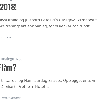
 2018!
vslutning og julebord i «Roald`s Garage»!!! Vi møtest til
rtare treningsøkt enn vanleg, før vi benkar oss rundt …
on Julebordet 2018!
omment
ncategorized
Flåm?
t til Lærdal og Flåm laurdag 22.sept. Opplegget er at vi
 å reise til Fretheim Hotell …
til Årsmøte i Flåm?
7 kommentarer