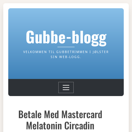
Gubbe-blogg
VELKOMMEN TIL GUBBETRIMMEN I JØLSTER
SIN WEB-LOGG.
Betale Med Mastercard
Melatonin Circadin