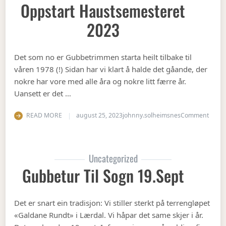
Oppstart Haustsemesteret
2023
Det som no er Gubbetrimmen starta heilt tilbake til
våren 1978 (!) Sidan har vi klart å halde det gåande, der
nokre har vore med alle åra og nokre litt færre år.
Uansett er det …
on Op
READ MORE
august 25, 2023
johnny.solheimsnes
Comment
Uncategorized
Gubbetur Til Sogn 19.sept
Det er snart ein tradisjon: Vi stiller sterkt på terrengløpet
«Galdane Rundt» i Lærdal. Vi håpar det same skjer i år.