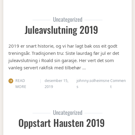
Uncategorized
Juleavslutning 2019
2019 er snart historie, og vi har lagt bak oss eit godt
treningsår. Tradisjonen tru: Siste laurdag før jul er det
juleavslutning i Roald sin garasje. Her vert det som
vanleg servert rakfisk med tilbehør …
READ
desember 15,
johnny.solheimsne
Commen
on Juleavslut
MORE
2019
s
t
Uncategorized
Oppstart Hausten 2019