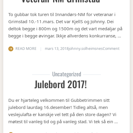
To gubbar tok turen til Innandørs-NM for veteranar i
Grimstad 10.-11.mars. Det var KjellS og Johnny. Dei
deltok begge i 800m og 1500m og det vart medaljar på
begge i begge øvingar. Ikkje allverdens konkurranse, …
on Vete
READ MORE
mars 13, 2018
johnny.solheimsnes
Comment
Uncategorized
Julebord 2017!
Du er hjarteleg velkommen til Gubbetrimmen sitt
julebord laurdag 16.desember! Tidleg altså, men
veslejulafta er kanskje vel tett på den store dagen? Vi
møtest til vanleg tid og på vanleg stad. Vi tek så ein …