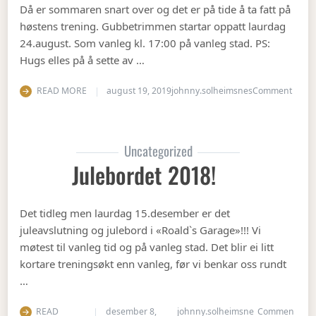
Då er sommaren snart over og det er på tide å ta fatt på
høstens trening. Gubbetrimmen startar oppatt laurdag
24.august. Som vanleg kl. 17:00 på vanleg stad. PS:
Hugs elles på å sette av …
on Op
READ MORE
august 19, 2019
johnny.solheimsnes
Comment
Uncategorized
Julebordet 2018!
Det tidleg men laurdag 15.desember er det
juleavslutning og julebord i «Roald`s Garage»!!! Vi
møtest til vanleg tid og på vanleg stad. Det blir ei litt
kortare treningsøkt enn vanleg, før vi benkar oss rundt
…
READ
desember 8,
johnny.solheimsne
Commen