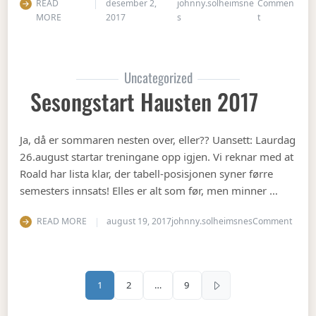
READ
desember 2,
johnny.solheimsne
Commen
on Julebord 2
MORE
2017
s
t
Uncategorized
Sesongstart Hausten 2017
Ja, då er sommaren nesten over, eller?? Uansett: Laurdag
26.august startar treningane opp igjen. Vi reknar med at
Roald har lista klar, der tabell-posisjonen syner førre
semesters innsats! Elles er alt som før, men minner …
on Se
READ MORE
august 19, 2017
johnny.solheimsnes
Comment
Sidepaginering
1
2
…
9