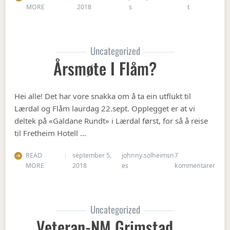
on Julebordet
MORE
2018
s
t
Uncategorized
Årsmøte I Flåm?
Hei alle! Det har vore snakka om å ta ein utflukt til
Lærdal og Flåm laurdag 22.sept. Opplegget er at vi
deltek på «Galdane Rundt» i Lærdal først, for så å reise
til Fretheim Hotell …
READ
september 5,
johnny.solheimsn
7
til Å
MORE
2018
es
kommentarer
Uncategorized
Veteran-NM Grimstad