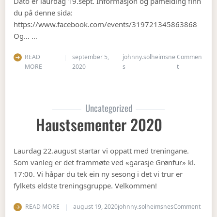
Dato er laurdag 19.sept. Informasjon og påmelding finn
du på denne sida:
https://www.facebook.com/events/319721345863868
Og… …
READ
september 5,
johnny.solheimsne
Commen
on Gubbetur t
MORE
2020
s
t
Uncategorized
Haustsementer 2020
Laurdag 22.august startar vi oppatt med treningane.
Som vanleg er det frammøte ved «garasje Grønfur» kl.
17:00. Vi håpar du tek ein ny sesong i det vi trur er
fylkets eldste treningsgruppe. Velkommen!
on Ha
READ MORE
august 19, 2020
johnny.solheimsnes
Comment