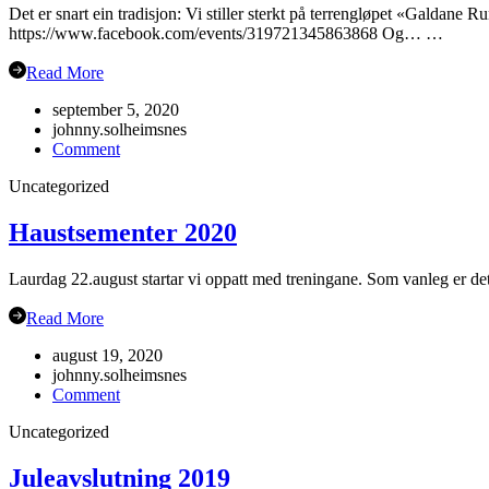
Det er snart ein tradisjon: Vi stiller sterkt på terrengløpet «Galdane 
https://www.facebook.com/events/319721345863868 Og… …
Read More
september 5, 2020
johnny.solheimsnes
on
Comment
Gubbetur
Uncategorized
til
Sogn
19.sept
Haustsementer 2020
Laurdag 22.august startar vi oppatt med treningane. Som vanleg er det
Read More
august 19, 2020
johnny.solheimsnes
on
Comment
Haustsementer
Uncategorized
2020
Juleavslutning 2019