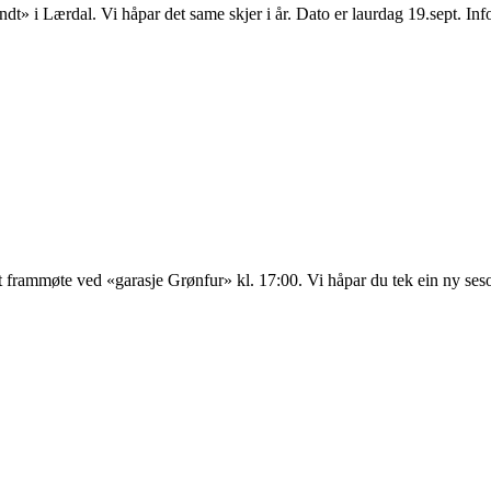
Rundt» i Lærdal. Vi håpar det same skjer i år. Dato er laurdag 19.sept. 
 frammøte ved «garasje Grønfur» kl. 17:00. Vi håpar du tek ein ny seso