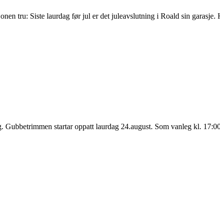
isjonen tru: Siste laurdag før jul er det juleavslutning i Roald sin garasj
ing. Gubbetrimmen startar oppatt laurdag 24.august. Som vanleg kl. 17:0