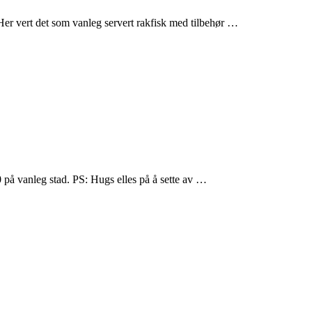
e. Her vert det som vanleg servert rakfisk med tilbehør …
0 på vanleg stad. PS: Hugs elles på å sette av …