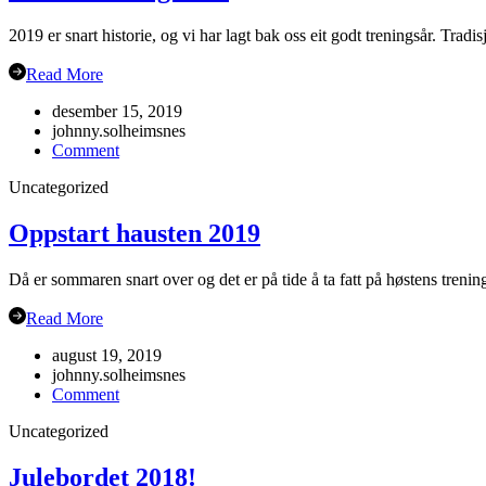
2019 er snart historie, og vi har lagt bak oss eit godt treningsår. Trad
Read More
desember 15, 2019
johnny.solheimsnes
on
Comment
Juleavslutning
Uncategorized
2019
Oppstart hausten 2019
Då er sommaren snart over og det er på tide å ta fatt på høstens tren
Read More
august 19, 2019
johnny.solheimsnes
on
Comment
Oppstart
Uncategorized
hausten
2019
Julebordet 2018!