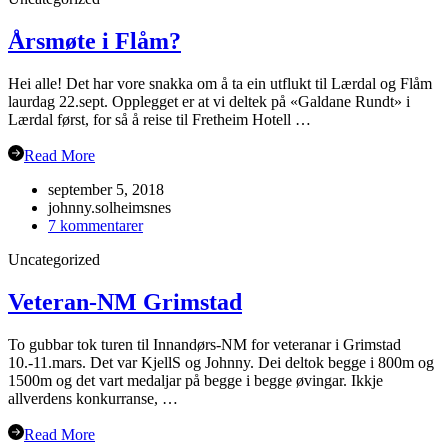
Årsmøte i Flåm?
Hei alle! Det har vore snakka om å ta ein utflukt til Lærdal og Flåm
laurdag 22.sept. Opplegget er at vi deltek på «Galdane Rundt» i
Lærdal først, for så å reise til Fretheim Hotell …
Read More
september 5, 2018
johnny.solheimsnes
til
7 kommentarer
Årsmøte
Uncategorized
i
Flåm?
Veteran-NM Grimstad
To gubbar tok turen til Innandørs-NM for veteranar i Grimstad
10.-11.mars. Det var KjellS og Johnny. Dei deltok begge i 800m og
1500m og det vart medaljar på begge i begge øvingar. Ikkje
allverdens konkurranse, …
Read More