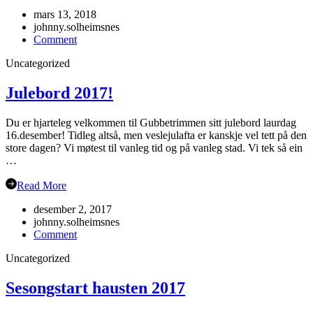
mars 13, 2018
johnny.solheimsnes
on
Comment
Veteran-
Uncategorized
NM
Grimstad
Julebord 2017!
Du er hjarteleg velkommen til Gubbetrimmen sitt julebord laurdag
16.desember! Tidleg altså, men veslejulafta er kanskje vel tett på den
store dagen? Vi møtest til vanleg tid og på vanleg stad. Vi tek så ein
…
Read More
desember 2, 2017
johnny.solheimsnes
on
Comment
Julebord
Uncategorized
2017!
Sesongstart hausten 2017