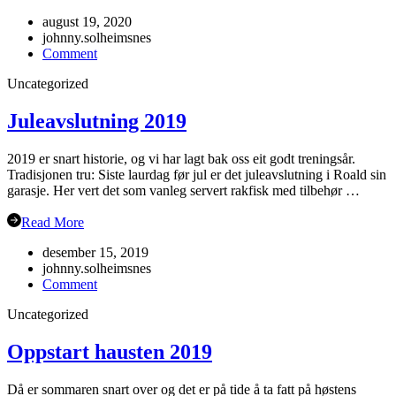
august 19, 2020
johnny.solheimsnes
on
Comment
Haustsementer
Uncategorized
2020
Juleavslutning 2019
2019 er snart historie, og vi har lagt bak oss eit godt treningsår.
Tradisjonen tru: Siste laurdag før jul er det juleavslutning i Roald sin
garasje. Her vert det som vanleg servert rakfisk med tilbehør …
Read More
desember 15, 2019
johnny.solheimsnes
on
Comment
Juleavslutning
Uncategorized
2019
Oppstart hausten 2019
Då er sommaren snart over og det er på tide å ta fatt på høstens