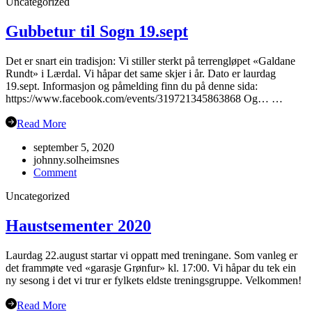
Uncategorized
haustsemesteret
2023
Gubbetur til Sogn 19.sept
Det er snart ein tradisjon: Vi stiller sterkt på terrengløpet «Galdane
Rundt» i Lærdal. Vi håpar det same skjer i år. Dato er laurdag
19.sept. Informasjon og påmelding finn du på denne sida:
https://www.facebook.com/events/319721345863868 Og… …
Read More
september 5, 2020
johnny.solheimsnes
on
Comment
Gubbetur
Uncategorized
til
Sogn
19.sept
Haustsementer 2020
Laurdag 22.august startar vi oppatt med treningane. Som vanleg er
det frammøte ved «garasje Grønfur» kl. 17:00. Vi håpar du tek ein
ny sesong i det vi trur er fylkets eldste treningsgruppe. Velkommen!
Read More