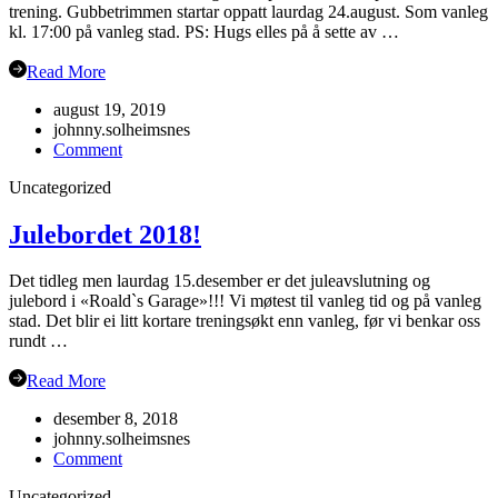
trening. Gubbetrimmen startar oppatt laurdag 24.august. Som vanleg
kl. 17:00 på vanleg stad. PS: Hugs elles på å sette av …
Read More
august 19, 2019
johnny.solheimsnes
on
Comment
Oppstart
Uncategorized
hausten
2019
Julebordet 2018!
Det tidleg men laurdag 15.desember er det juleavslutning og
julebord i «Roald`s Garage»!!! Vi møtest til vanleg tid og på vanleg
stad. Det blir ei litt kortare treningsøkt enn vanleg, før vi benkar oss
rundt …
Read More
desember 8, 2018
johnny.solheimsnes
on
Comment
Julebordet
Uncategorized
2018!