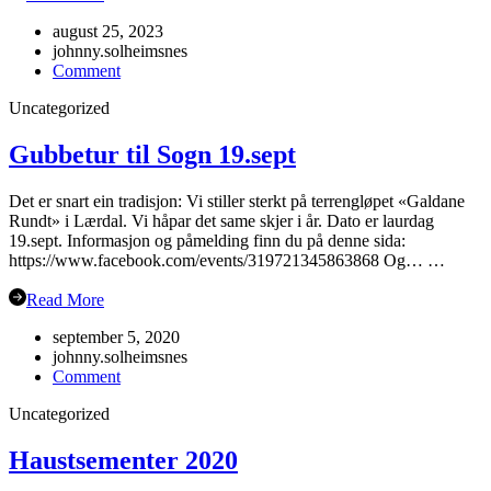
august 25, 2023
johnny.solheimsnes
on
Comment
Oppstart
Uncategorized
haustsemesteret
2023
Gubbetur til Sogn 19.sept
Det er snart ein tradisjon: Vi stiller sterkt på terrengløpet «Galdane
Rundt» i Lærdal. Vi håpar det same skjer i år. Dato er laurdag
19.sept. Informasjon og påmelding finn du på denne sida:
https://www.facebook.com/events/319721345863868 Og… …
Read More
september 5, 2020
johnny.solheimsnes
on
Comment
Gubbetur
Uncategorized
til
Sogn
19.sept
Haustsementer 2020