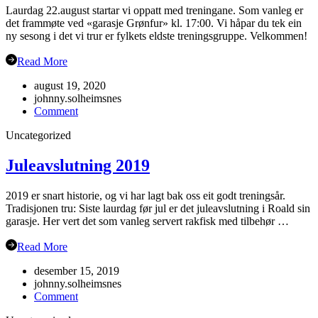
Laurdag 22.august startar vi oppatt med treningane. Som vanleg er
det frammøte ved «garasje Grønfur» kl. 17:00. Vi håpar du tek ein
ny sesong i det vi trur er fylkets eldste treningsgruppe. Velkommen!
Read More
august 19, 2020
johnny.solheimsnes
on
Comment
Haustsementer
Uncategorized
2020
Juleavslutning 2019
2019 er snart historie, og vi har lagt bak oss eit godt treningsår.
Tradisjonen tru: Siste laurdag før jul er det juleavslutning i Roald sin
garasje. Her vert det som vanleg servert rakfisk med tilbehør …
Read More
desember 15, 2019
johnny.solheimsnes
on
Comment
Juleavslutning