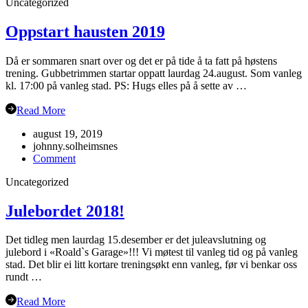
Uncategorized
2019
Oppstart hausten 2019
Då er sommaren snart over og det er på tide å ta fatt på høstens
trening. Gubbetrimmen startar oppatt laurdag 24.august. Som vanleg
kl. 17:00 på vanleg stad. PS: Hugs elles på å sette av …
Read More
august 19, 2019
johnny.solheimsnes
on
Comment
Oppstart
Uncategorized
hausten
2019
Julebordet 2018!
Det tidleg men laurdag 15.desember er det juleavslutning og
julebord i «Roald`s Garage»!!! Vi møtest til vanleg tid og på vanleg
stad. Det blir ei litt kortare treningsøkt enn vanleg, før vi benkar oss
rundt …
Read More