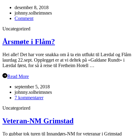
desember 8, 2018
johnny.solheimsnes
on
Comment
Julebordet
Uncategorized
2018!
Årsmøte i Flåm?
Hei alle! Det har vore snakka om å ta ein utflukt til Lærdal og Flåm
laurdag 22.sept. Opplegget er at vi deltek på «Galdane Rundt» i
Lærdal først, for så å reise til Fretheim Hotell …
Read More
september 5, 2018
johnny.solheimsnes
til
7 kommentarer
Årsmøte
Uncategorized
i
Flåm?
Veteran-NM Grimstad
To gubbar tok turen til Innandørs-NM for veteranar i Grimstad