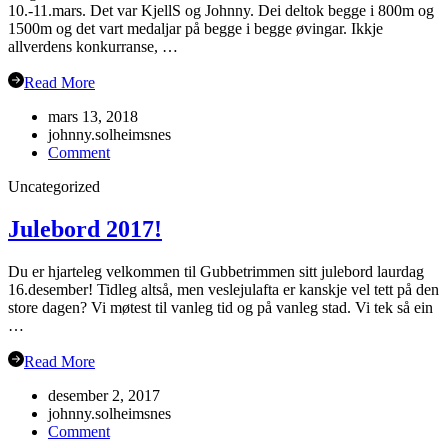
10.-11.mars. Det var KjellS og Johnny. Dei deltok begge i 800m og
1500m og det vart medaljar på begge i begge øvingar. Ikkje
allverdens konkurranse, …
Read More
mars 13, 2018
johnny.solheimsnes
on
Comment
Veteran-
Uncategorized
NM
Grimstad
Julebord 2017!
Du er hjarteleg velkommen til Gubbetrimmen sitt julebord laurdag
16.desember! Tidleg altså, men veslejulafta er kanskje vel tett på den
store dagen? Vi møtest til vanleg tid og på vanleg stad. Vi tek så ein
…
Read More
desember 2, 2017
johnny.solheimsnes
on
Comment