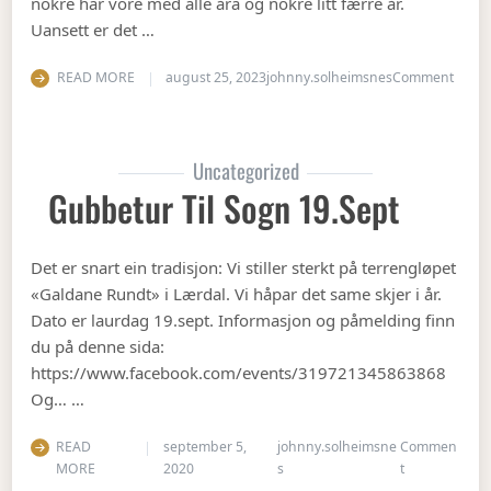
nokre har vore med alle åra og nokre litt færre år.
Uansett er det …
on Op
READ MORE
august 25, 2023
johnny.solheimsnes
Comment
Uncategorized
Gubbetur Til Sogn 19.sept
Det er snart ein tradisjon: Vi stiller sterkt på terrengløpet
«Galdane Rundt» i Lærdal. Vi håpar det same skjer i år.
Dato er laurdag 19.sept. Informasjon og påmelding finn
du på denne sida:
https://www.facebook.com/events/319721345863868
Og… …
READ
september 5,
johnny.solheimsne
Commen
on Gubbetur t
MORE
2020
s
t