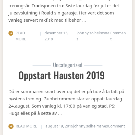
treningsår. Tradisjonen tru: Siste laurdag før jul er det
juleavslutning i Roald sin garasje. Her vert det som
vanleg servert rakfisk med tilbehør …
READ
desember 15,
johnny.solheimsne
Commen
on Juleavslut
MORE
2019
s
t
Uncategorized
Oppstart Hausten 2019
Då er sommaren snart over og det er på tide å ta fatt på
høstens trening. Gubbetrimmen startar oppatt laurdag
24.august. Som vanleg kl. 17:00 på vanleg stad. PS:
Hugs elles på å sette av …
on Op
READ MORE
august 19, 2019
johnny.solheimsnes
Comment