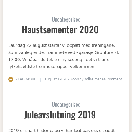
Uncategorized
Haustsementer 2020
Laurdag 22.august startar vi oppatt med treningane.
Som vanleg er det frammøte ved «garasje Grønfur» kl.
17:00. Vi håpar du tek ein ny sesong i det vi trur er
fylkets eldste treningsgruppe. Velkommen!
on Ha
READ MORE
august 19, 2020
johnny.solheimsnes
Comment
Uncategorized
Juleavslutning 2019
2019 er snart historie, og vi har lagt bak oss eit godt