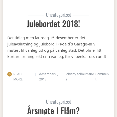
Uncategorized
Julebordet 2018!
Det tidleg men laurdag 15.desember er det
juleavslutning og julebord i «Roald`s Garage»!!! Vi
møtest til vanleg tid og på vanleg stad. Det blir ei litt
kortare treningsøkt enn vanleg, før vi benkar oss rundt
…
READ
desember 8,
johnny.solheimsne
Commen
on Julebordet
MORE
2018
s
t
Uncategorized
Årsmøte I Flåm?