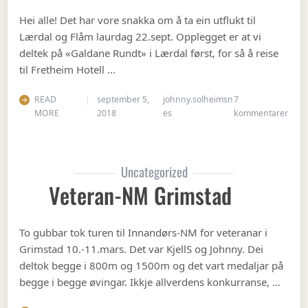
Hei alle! Det har vore snakka om å ta ein utflukt til
Lærdal og Flåm laurdag 22.sept. Opplegget er at vi
deltek på «Galdane Rundt» i Lærdal først, for så å reise
til Fretheim Hotell …
READ
september 5,
johnny.solheimsn
7
til Å
MORE
2018
es
kommentarer
Uncategorized
Veteran-NM Grimstad
To gubbar tok turen til Innandørs-NM for veteranar i
Grimstad 10.-11.mars. Det var KjellS og Johnny. Dei
deltok begge i 800m og 1500m og det vart medaljar på
begge i begge øvingar. Ikkje allverdens konkurranse, …