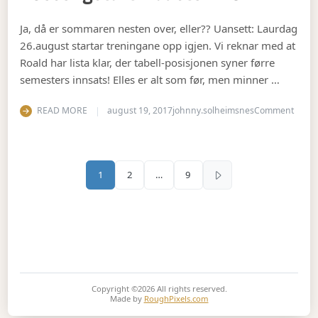
Ja, då er sommaren nesten over, eller?? Uansett: Laurdag
26.august startar treningane opp igjen. Vi reknar med at
Roald har lista klar, der tabell-posisjonen syner førre
semesters innsats! Elles er alt som før, men minner …
on Se
READ MORE
august 19, 2017
johnny.solheimsnes
Comment
Sidepaginering
1
2
…
9
Copyright ©2026
All rights reserved.
Made by
RoughPixels.com