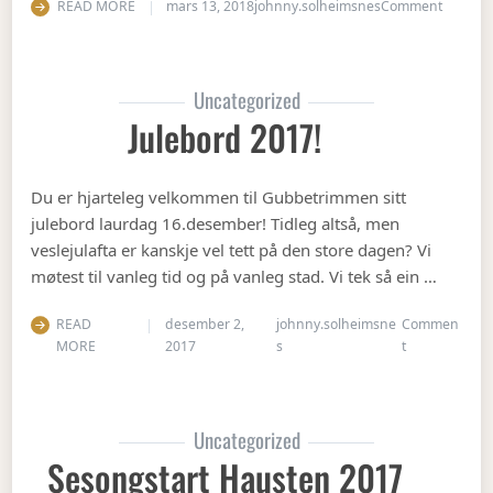
on Vete
READ MORE
mars 13, 2018
johnny.solheimsnes
Comment
Uncategorized
Julebord 2017!
Du er hjarteleg velkommen til Gubbetrimmen sitt
julebord laurdag 16.desember! Tidleg altså, men
veslejulafta er kanskje vel tett på den store dagen? Vi
møtest til vanleg tid og på vanleg stad. Vi tek så ein …
READ
desember 2,
johnny.solheimsne
Commen
on Julebord 2
MORE
2017
s
t
Uncategorized
Sesongstart Hausten 2017