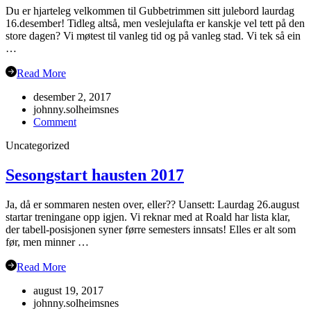
Du er hjarteleg velkommen til Gubbetrimmen sitt julebord laurdag
16.desember! Tidleg altså, men veslejulafta er kanskje vel tett på den
store dagen? Vi møtest til vanleg tid og på vanleg stad. Vi tek så ein
…
Read More
desember 2, 2017
johnny.solheimsnes
on
Comment
Julebord
Uncategorized
2017!
Sesongstart hausten 2017
Ja, då er sommaren nesten over, eller?? Uansett: Laurdag 26.august
startar treningane opp igjen. Vi reknar med at Roald har lista klar,
der tabell-posisjonen syner førre semesters innsats! Elles er alt som
før, men minner …
Read More
august 19, 2017
johnny.solheimsnes