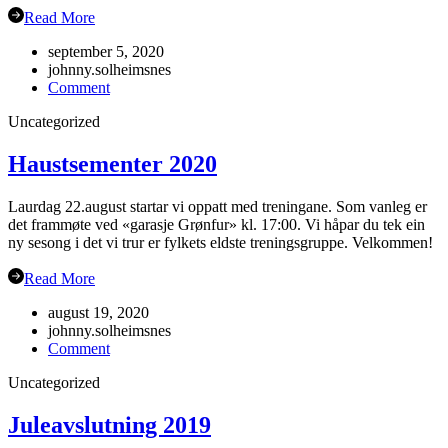
Read More
september 5, 2020
johnny.solheimsnes
on
Comment
Gubbetur
Uncategorized
til
Sogn
19.sept
Haustsementer 2020
Laurdag 22.august startar vi oppatt med treningane. Som vanleg er
det frammøte ved «garasje Grønfur» kl. 17:00. Vi håpar du tek ein
ny sesong i det vi trur er fylkets eldste treningsgruppe. Velkommen!
Read More
august 19, 2020
johnny.solheimsnes
on
Comment
Haustsementer
Uncategorized
2020
Juleavslutning 2019