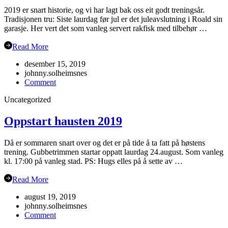
2019 er snart historie, og vi har lagt bak oss eit godt treningsår.
Tradisjonen tru: Siste laurdag før jul er det juleavslutning i Roald sin
garasje. Her vert det som vanleg servert rakfisk med tilbehør …
Read More
desember 15, 2019
johnny.solheimsnes
on
Comment
Juleavslutning
Uncategorized
2019
Oppstart hausten 2019
Då er sommaren snart over og det er på tide å ta fatt på høstens
trening. Gubbetrimmen startar oppatt laurdag 24.august. Som vanleg
kl. 17:00 på vanleg stad. PS: Hugs elles på å sette av …
Read More
august 19, 2019
johnny.solheimsnes
on
Comment
Oppstart