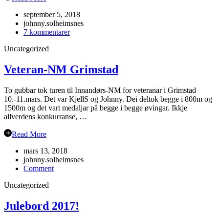
september 5, 2018
johnny.solheimsnes
til
7 kommentarer
Årsmøte
Uncategorized
i
Flåm?
Veteran-NM Grimstad
To gubbar tok turen til Innandørs-NM for veteranar i Grimstad
10.-11.mars. Det var KjellS og Johnny. Dei deltok begge i 800m og
1500m og det vart medaljar på begge i begge øvingar. Ikkje
allverdens konkurranse, …
Read More
mars 13, 2018
johnny.solheimsnes
on
Comment
Veteran-
Uncategorized
NM
Grimstad
Julebord 2017!