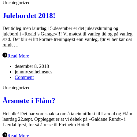
Uncategorized
hausten
2019
Julebordet 2018!
Det tidleg men laurdag 15.desember er det juleavslutning og
julebord i «Roald`s Garage»!!! Vi møtest til vanleg tid og på vanleg
stad. Det blir ei litt kortare treningsøkt enn vanleg, før vi benkar oss
rundt …
Read More
desember 8, 2018
johnny.solheimsnes
on
Comment
Julebordet
Uncategorized
2018!
Årsmøte i Flåm?
Hei alle! Det har vore snakka om å ta ein utflukt til Lærdal og Flåm
laurdag 22.sept. Opplegget er at vi deltek på «Galdane Rundt» i
Lærdal først, for så å reise til Fretheim Hotell …
Read More