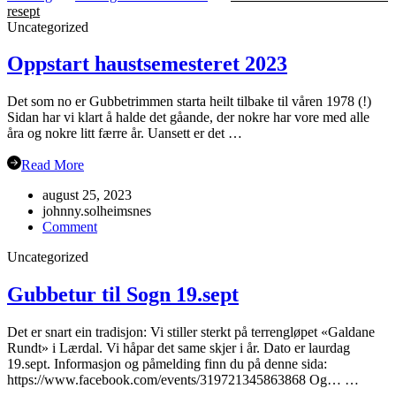
resept
Uncategorized
Oppstart haustsemesteret 2023
Det som no er Gubbetrimmen starta heilt tilbake til våren 1978 (!)
Sidan har vi klart å halde det gåande, der nokre har vore med alle
åra og nokre litt færre år. Uansett er det …
Read More
august 25, 2023
johnny.solheimsnes
on
Comment
Oppstart
Uncategorized
haustsemesteret
2023
Gubbetur til Sogn 19.sept
Det er snart ein tradisjon: Vi stiller sterkt på terrengløpet «Galdane
Rundt» i Lærdal. Vi håpar det same skjer i år. Dato er laurdag
19.sept. Informasjon og påmelding finn du på denne sida:
https://www.facebook.com/events/319721345863868 Og… …