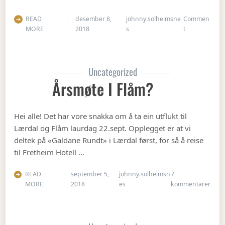
READ
desember 8,
johnny.solheimsne
Commen
on Julebordet
MORE
2018
s
t
Uncategorized
Årsmøte I Flåm?
Hei alle! Det har vore snakka om å ta ein utflukt til
Lærdal og Flåm laurdag 22.sept. Opplegget er at vi
deltek på «Galdane Rundt» i Lærdal først, for så å reise
til Fretheim Hotell …
READ
september 5,
johnny.solheimsn
7
til Å
MORE
2018
es
kommentarer