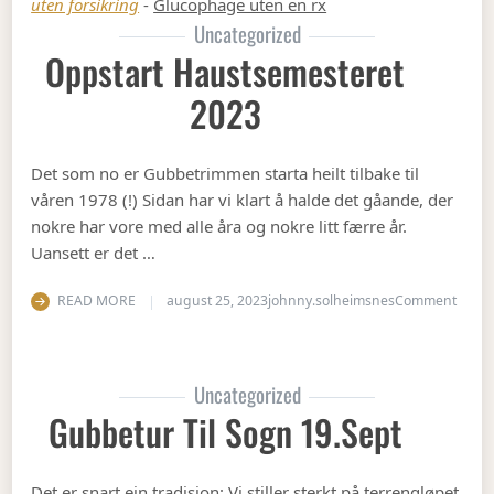
uten forsikring
-
Glucophage uten en rx
Uncategorized
Oppstart Haustsemesteret
2023
Det som no er Gubbetrimmen starta heilt tilbake til
våren 1978 (!) Sidan har vi klart å halde det gåande, der
nokre har vore med alle åra og nokre litt færre år.
Uansett er det …
on Op
READ MORE
august 25, 2023
johnny.solheimsnes
Comment
Uncategorized
Gubbetur Til Sogn 19.sept
Det er snart ein tradisjon: Vi stiller sterkt på terrengløpet