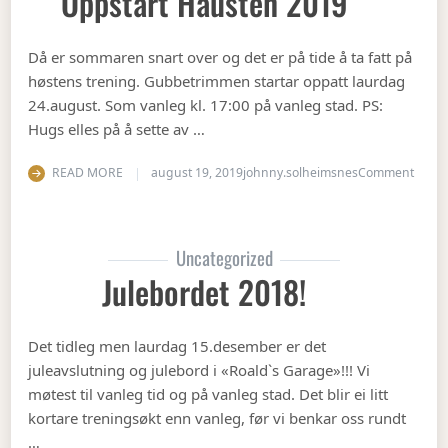
Oppstart Hausten 2019
Då er sommaren snart over og det er på tide å ta fatt på
høstens trening. Gubbetrimmen startar oppatt laurdag
24.august. Som vanleg kl. 17:00 på vanleg stad. PS:
Hugs elles på å sette av …
on Op
READ MORE
august 19, 2019
johnny.solheimsnes
Comment
Uncategorized
Julebordet 2018!
Det tidleg men laurdag 15.desember er det
juleavslutning og julebord i «Roald`s Garage»!!! Vi
møtest til vanleg tid og på vanleg stad. Det blir ei litt
kortare treningsøkt enn vanleg, før vi benkar oss rundt
…