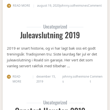
on Ha
READ MORE
august 19, 2020
johnny.solheimsnes
Comment
Uncategorized
Juleavslutning 2019
2019 er snart historie, og vi har lagt bak oss eit godt
treningsår. Tradisjonen tru: Siste laurdag før jul er det
juleavslutning i Roald sin garasje. Her vert det som
vanleg servert rakfisk med tilbehør …
READ
desember 15,
johnny.solheimsne
Commen
on Juleavslut
MORE
2019
s
t
Uncategorized