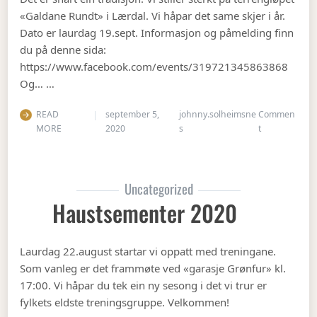
«Galdane Rundt» i Lærdal. Vi håpar det same skjer i år.
Dato er laurdag 19.sept. Informasjon og påmelding finn
du på denne sida:
https://www.facebook.com/events/319721345863868
Og… …
READ
september 5,
johnny.solheimsne
Commen
on Gubbetur t
MORE
2020
s
t
Uncategorized
Haustsementer 2020
Laurdag 22.august startar vi oppatt med treningane.
Som vanleg er det frammøte ved «garasje Grønfur» kl.
17:00. Vi håpar du tek ein ny sesong i det vi trur er
fylkets eldste treningsgruppe. Velkommen!