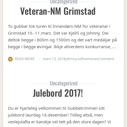
Uncategorized
Veteran-NM Grimstad
To gubbar tok turen til Innandørs-NM for veteranar i
Grimstad 10.-11.mars. Det var KjellS og Johnny. Dei
deltok begge i 800m og 1500m og det vart medaljar på
begge i begge øvingar. Ikkje allverdens konkurranse, …
on Vete
READ MORE
mars 13, 2018
johnny.solheimsnes
Comment
Uncategorized
Julebord 2017!
Du er hjarteleg velkommen til Gubbetrimmen sitt
julebord laurdag 16.desember! Tidleg altså, men
veslejulafta er kanskje vel tett på den store dagen? Vi