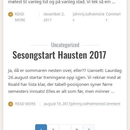
møtest til vanleg tid og på vanleg stad. Vi tek så ein …
READ
desember 2,
johnny.solheimsne
Commen
on Julebord 2
MORE
2017
s
t
Uncategorized
Sesongstart Hausten 2017
Ja, då er sommaren nesten over, eller?? Uansett: Laurdag
26.august startar treningane opp igjen. Vi reknar med at
Roald har lista klar, der tabell-posisjonen syner førre
semesters innsats! Elles er alt som før, men minner …
on Se
READ MORE
august 19, 2017
johnny.solheimsnes
Comment
Sidepaginering