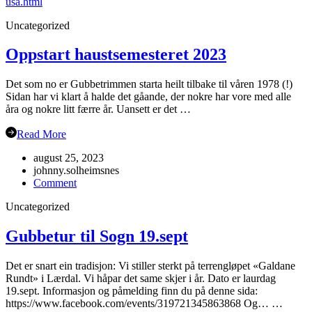
usa.html
Uncategorized
Oppstart haustsemesteret 2023
Det som no er Gubbetrimmen starta heilt tilbake til våren 1978 (!)
Sidan har vi klart å halde det gåande, der nokre har vore med alle
åra og nokre litt færre år. Uansett er det …
Read More
august 25, 2023
johnny.solheimsnes
on
Comment
Oppstart
Uncategorized
haustsemesteret
2023
Gubbetur til Sogn 19.sept
Det er snart ein tradisjon: Vi stiller sterkt på terrengløpet «Galdane
Rundt» i Lærdal. Vi håpar det same skjer i år. Dato er laurdag
19.sept. Informasjon og påmelding finn du på denne sida:
https://www.facebook.com/events/319721345863868 Og… …