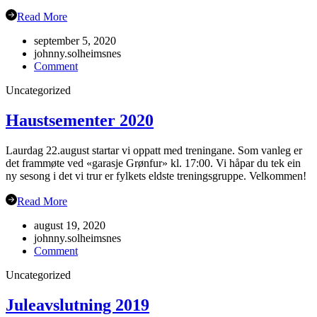
Read More
september 5, 2020
johnny.solheimsnes
on
Comment
Gubbetur
Uncategorized
til
Sogn
19.sept
Haustsementer 2020
Laurdag 22.august startar vi oppatt med treningane. Som vanleg er
det frammøte ved «garasje Grønfur» kl. 17:00. Vi håpar du tek ein
ny sesong i det vi trur er fylkets eldste treningsgruppe. Velkommen!
Read More
august 19, 2020
johnny.solheimsnes
on
Comment
Haustsementer
Uncategorized
2020
Juleavslutning 2019