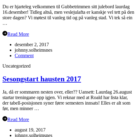
Du er hjarteleg velkommen til Gubbetrimmen sitt julebord laurdag
16.desember! Tidleg altså, men veslejulafta er kanskje vel tett på den
store dagen? Vi møtest til vanleg tid og på vanleg stad. Vi tek så ein
…
Read More
desember 2, 2017
johnny.solheimsnes
on
Comment
Julebord
Uncategorized
2017!
Sesongstart hausten 2017
Ja, då er sommaren nesten over, eller?? Uansett: Laurdag 26.august
startar treningane opp igjen. Vi reknar med at Roald har lista klar,
der tabell-posisjonen syner førre semesters innsats! Elles er alt som
før, men minner …
Read More
august 19, 2017
johnny.solheimsnes