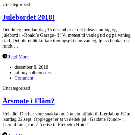
Uncategorized
hausten
2019
Julebordet 2018!
Det tidleg men laurdag 15.desember er det juleavslutning og
julebord i «Roald`s Garage»!!! Vi møtest til vanleg tid og på vanleg
stad. Det blir ei litt kortare treningsøkt enn vanleg, før vi benkar oss
rundt …
Read More
desember 8, 2018
johnny.solheimsnes
on
Comment
Julebordet
Uncategorized
2018!
Årsmøte i Flåm?
Hei alle! Det har vore snakka om å ta ein utflukt til Lærdal og Flåm
laurdag 22.sept. Opplegget er at vi deltek på «Galdane Rundt» i
Lærdal først, for så å reise til Fretheim Hotell …