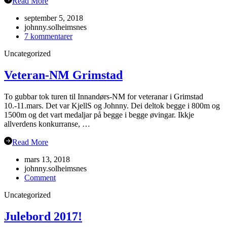
Read More
september 5, 2018
johnny.solheimsnes
til
7 kommentarer
Årsmøte
Uncategorized
i
Flåm?
Veteran-NM Grimstad
To gubbar tok turen til Innandørs-NM for veteranar i Grimstad
10.-11.mars. Det var KjellS og Johnny. Dei deltok begge i 800m og
1500m og det vart medaljar på begge i begge øvingar. Ikkje
allverdens konkurranse, …
Read More
mars 13, 2018
johnny.solheimsnes
on
Comment
Veteran-
Uncategorized
NM
Grimstad
Julebord 2017!