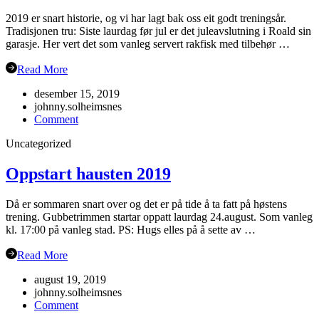
2019 er snart historie, og vi har lagt bak oss eit godt treningsår.
Tradisjonen tru: Siste laurdag før jul er det juleavslutning i Roald sin
garasje. Her vert det som vanleg servert rakfisk med tilbehør …
Read More
desember 15, 2019
johnny.solheimsnes
on
Comment
Juleavslutning
Uncategorized
2019
Oppstart hausten 2019
Då er sommaren snart over og det er på tide å ta fatt på høstens
trening. Gubbetrimmen startar oppatt laurdag 24.august. Som vanleg
kl. 17:00 på vanleg stad. PS: Hugs elles på å sette av …
Read More
august 19, 2019
johnny.solheimsnes
on
Comment
Oppstart