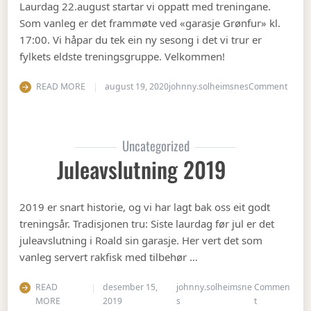
Laurdag 22.august startar vi oppatt med treningane.
Som vanleg er det frammøte ved «garasje Grønfur» kl.
17:00. Vi håpar du tek ein ny sesong i det vi trur er
fylkets eldste treningsgruppe. Velkommen!
on Ha
READ MORE
august 19, 2020
johnny.solheimsnes
Comment
Uncategorized
Juleavslutning 2019
2019 er snart historie, og vi har lagt bak oss eit godt
treningsår. Tradisjonen tru: Siste laurdag før jul er det
juleavslutning i Roald sin garasje. Her vert det som
vanleg servert rakfisk med tilbehør …
READ
desember 15,
johnny.solheimsne
Commen
on Juleavslut
MORE
2019
s
t