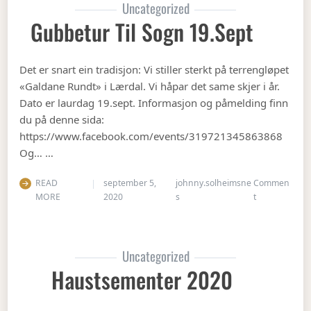
Uncategorized
Gubbetur Til Sogn 19.sept
Det er snart ein tradisjon: Vi stiller sterkt på terrengløpet
«Galdane Rundt» i Lærdal. Vi håpar det same skjer i år.
Dato er laurdag 19.sept. Informasjon og påmelding finn
du på denne sida:
https://www.facebook.com/events/319721345863868
Og… …
READ
september 5,
johnny.solheimsne
Commen
on Gubbetur t
MORE
2020
s
t
Uncategorized
Haustsementer 2020