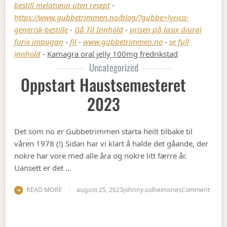
bestill melatonin uten resept
-
https://www.gubbetrimmen.no/blog/?gubbe=lyrica-
generisk-bestille
-
Gå Til Innhold
-
prisen på lasix diural
furix impugan
-
fil
-
www.gubbetrimmen.no
-
se full
innhold
-
Kamagra oral jelly 100mg fredrikstad
Uncategorized
Oppstart Haustsemesteret
2023
Det som no er Gubbetrimmen starta heilt tilbake til
våren 1978 (!) Sidan har vi klart å halde det gåande, der
nokre har vore med alle åra og nokre litt færre år.
Uansett er det …
on Op
READ MORE
august 25, 2023
johnny.solheimsnes
Comment