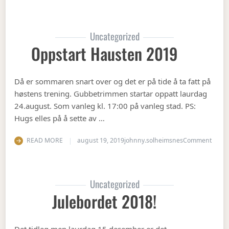
Uncategorized
Oppstart Hausten 2019
Då er sommaren snart over og det er på tide å ta fatt på
høstens trening. Gubbetrimmen startar oppatt laurdag
24.august. Som vanleg kl. 17:00 på vanleg stad. PS:
Hugs elles på å sette av …
on Op
READ MORE
august 19, 2019
johnny.solheimsnes
Comment
Uncategorized
Julebordet 2018!
Det tidleg men laurdag 15.desember er det