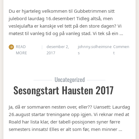
Du er hjarteleg velkommen til Gubbetrimmen sitt
julebord laurdag 16.desember! Tidleg altså, men
veslejulafta er kanskje vel tett på den store dagen? Vi
møtest til vanleg tid og på vanleg stad. Vi tek så ein …
READ
desember 2,
johnny.solheimsne
Commen
on Julebord 2
MORE
2017
s
t
Uncategorized
Sesongstart Hausten 2017
Ja, då er sommaren nesten over, eller?? Uansett: Laurdag
26.august startar treningane opp igjen. Vi reknar med at
Roald har lista klar, der tabell-posisjonen syner førre
semesters innsats! Elles er alt som før, men minner …