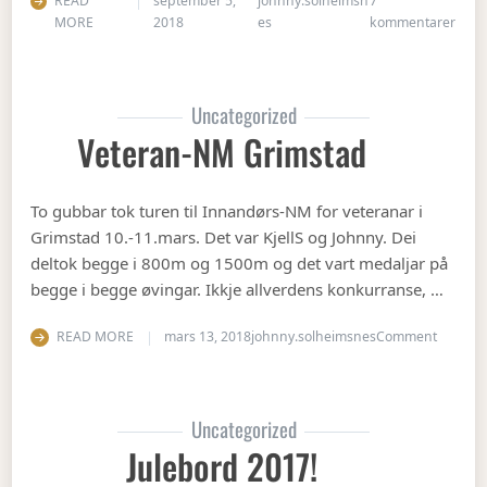
READ
september 5,
johnny.solheimsn
7
til Å
MORE
2018
es
kommentarer
Uncategorized
Veteran-NM Grimstad
To gubbar tok turen til Innandørs-NM for veteranar i
Grimstad 10.-11.mars. Det var KjellS og Johnny. Dei
deltok begge i 800m og 1500m og det vart medaljar på
begge i begge øvingar. Ikkje allverdens konkurranse, …
on Vete
READ MORE
mars 13, 2018
johnny.solheimsnes
Comment
Uncategorized
Julebord 2017!