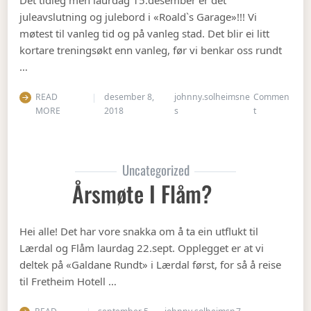
juleavslutning og julebord i «Roald`s Garage»!!! Vi
møtest til vanleg tid og på vanleg stad. Det blir ei litt
kortare treningsøkt enn vanleg, før vi benkar oss rundt
…
READ
desember 8,
johnny.solheimsne
Commen
on Julebordet
MORE
2018
s
t
Uncategorized
Årsmøte I Flåm?
Hei alle! Det har vore snakka om å ta ein utflukt til
Lærdal og Flåm laurdag 22.sept. Opplegget er at vi
deltek på «Galdane Rundt» i Lærdal først, for så å reise
til Fretheim Hotell …