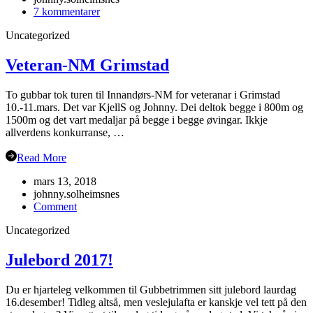
til
7 kommentarer
Årsmøte
Uncategorized
i
Flåm?
Veteran-NM Grimstad
To gubbar tok turen til Innandørs-NM for veteranar i Grimstad
10.-11.mars. Det var KjellS og Johnny. Dei deltok begge i 800m og
1500m og det vart medaljar på begge i begge øvingar. Ikkje
allverdens konkurranse, …
Read More
mars 13, 2018
johnny.solheimsnes
on
Comment
Veteran-
Uncategorized
NM
Grimstad
Julebord 2017!
Du er hjarteleg velkommen til Gubbetrimmen sitt julebord laurdag
16.desember! Tidleg altså, men veslejulafta er kanskje vel tett på den