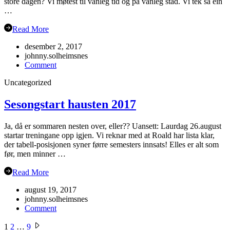
store dagen? Vi møtest til vanleg tid og på vanleg stad. Vi tek så ein
…
Read More
desember 2, 2017
johnny.solheimsnes
on
Comment
Julebord
Uncategorized
2017!
Sesongstart hausten 2017
Ja, då er sommaren nesten over, eller?? Uansett: Laurdag 26.august
startar treningane opp igjen. Vi reknar med at Roald har lista klar,
der tabell-posisjonen syner førre semesters innsats! Elles er alt som
før, men minner …
Read More
august 19, 2017
johnny.solheimsnes
on
Comment
Sesongstart
Sidepaginering
hausten
1
2
…
9