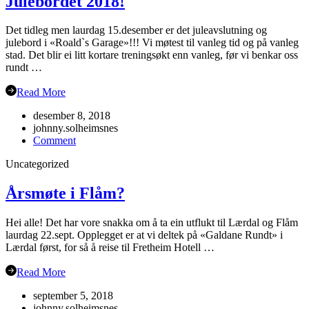
Julebordet 2018!
Det tidleg men laurdag 15.desember er det juleavslutning og
julebord i «Roald`s Garage»!!! Vi møtest til vanleg tid og på vanleg
stad. Det blir ei litt kortare treningsøkt enn vanleg, før vi benkar oss
rundt …
Read More
desember 8, 2018
johnny.solheimsnes
on
Comment
Julebordet
Uncategorized
2018!
Årsmøte i Flåm?
Hei alle! Det har vore snakka om å ta ein utflukt til Lærdal og Flåm
laurdag 22.sept. Opplegget er at vi deltek på «Galdane Rundt» i
Lærdal først, for så å reise til Fretheim Hotell …
Read More
september 5, 2018
johnny.solheimsnes