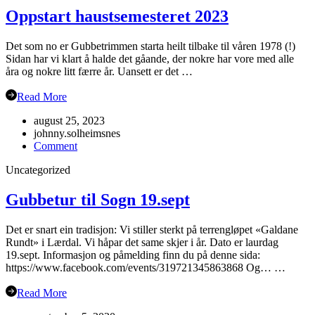
Oppstart haustsemesteret 2023
Det som no er Gubbetrimmen starta heilt tilbake til våren 1978 (!)
Sidan har vi klart å halde det gåande, der nokre har vore med alle
åra og nokre litt færre år. Uansett er det …
Read More
august 25, 2023
johnny.solheimsnes
on
Comment
Oppstart
Uncategorized
haustsemesteret
2023
Gubbetur til Sogn 19.sept
Det er snart ein tradisjon: Vi stiller sterkt på terrengløpet «Galdane
Rundt» i Lærdal. Vi håpar det same skjer i år. Dato er laurdag
19.sept. Informasjon og påmelding finn du på denne sida:
https://www.facebook.com/events/319721345863868 Og… …
Read More