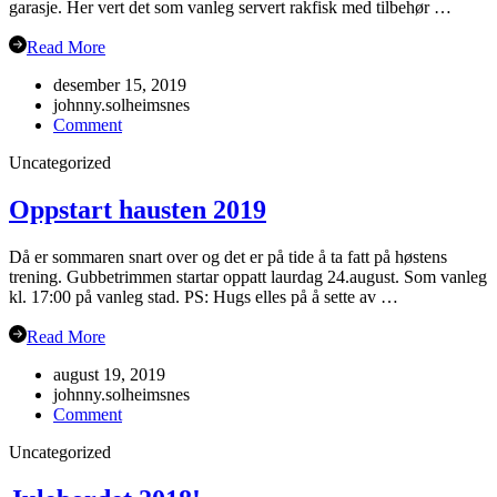
garasje. Her vert det som vanleg servert rakfisk med tilbehør …
Read More
desember 15, 2019
johnny.solheimsnes
on
Comment
Juleavslutning
Uncategorized
2019
Oppstart hausten 2019
Då er sommaren snart over og det er på tide å ta fatt på høstens
trening. Gubbetrimmen startar oppatt laurdag 24.august. Som vanleg
kl. 17:00 på vanleg stad. PS: Hugs elles på å sette av …
Read More
august 19, 2019
johnny.solheimsnes
on
Comment
Oppstart
Uncategorized
hausten
2019