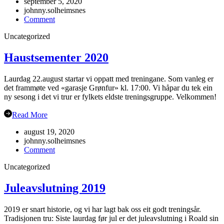
september 5, 2020
johnny.solheimsnes
on
Comment
Gubbetur
Uncategorized
til
Sogn
19.sept
Haustsementer 2020
Laurdag 22.august startar vi oppatt med treningane. Som vanleg er
det frammøte ved «garasje Grønfur» kl. 17:00. Vi håpar du tek ein
ny sesong i det vi trur er fylkets eldste treningsgruppe. Velkommen!
Read More
august 19, 2020
johnny.solheimsnes
on
Comment
Haustsementer
Uncategorized
2020
Juleavslutning 2019
2019 er snart historie, og vi har lagt bak oss eit godt treningsår.
Tradisjonen tru: Siste laurdag før jul er det juleavslutning i Roald sin