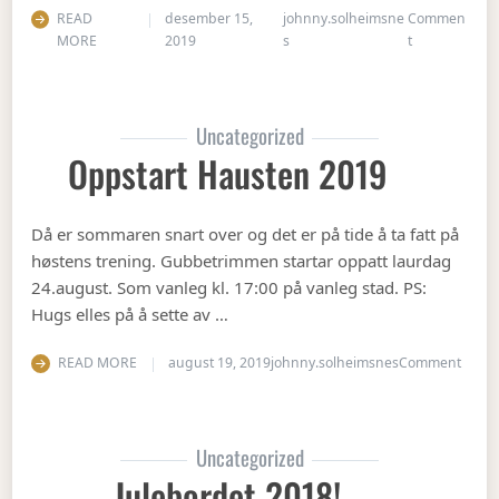
READ
desember 15,
johnny.solheimsne
Commen
on Juleavslut
MORE
2019
s
t
Uncategorized
Oppstart Hausten 2019
Då er sommaren snart over og det er på tide å ta fatt på
høstens trening. Gubbetrimmen startar oppatt laurdag
24.august. Som vanleg kl. 17:00 på vanleg stad. PS:
Hugs elles på å sette av …
on Op
READ MORE
august 19, 2019
johnny.solheimsnes
Comment
Uncategorized
Julebordet 2018!