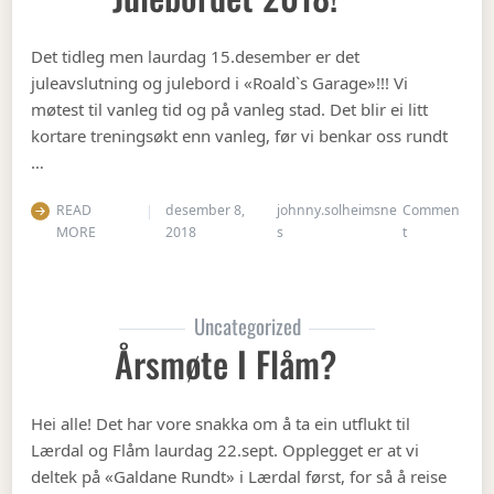
Det tidleg men laurdag 15.desember er det
juleavslutning og julebord i «Roald`s Garage»!!! Vi
møtest til vanleg tid og på vanleg stad. Det blir ei litt
kortare treningsøkt enn vanleg, før vi benkar oss rundt
…
READ
desember 8,
johnny.solheimsne
Commen
on Julebordet
MORE
2018
s
t
Uncategorized
Årsmøte I Flåm?
Hei alle! Det har vore snakka om å ta ein utflukt til
Lærdal og Flåm laurdag 22.sept. Opplegget er at vi
deltek på «Galdane Rundt» i Lærdal først, for så å reise