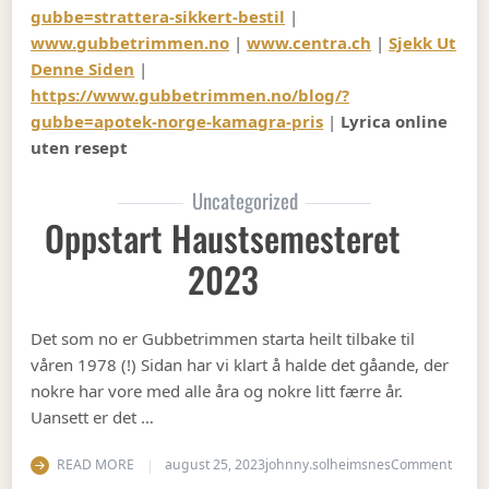
gubbe=strattera-sikkert-bestil
|
www.gubbetrimmen.no
|
www.centra.ch
|
Sjekk Ut
Denne Siden
|
https://www.gubbetrimmen.no/blog/?
gubbe=apotek-norge-kamagra-pris
|
Lyrica online
uten resept
Uncategorized
Oppstart Haustsemesteret
2023
Det som no er Gubbetrimmen starta heilt tilbake til
våren 1978 (!) Sidan har vi klart å halde det gåande, der
nokre har vore med alle åra og nokre litt færre år.
Uansett er det …
on Op
READ MORE
august 25, 2023
johnny.solheimsnes
Comment