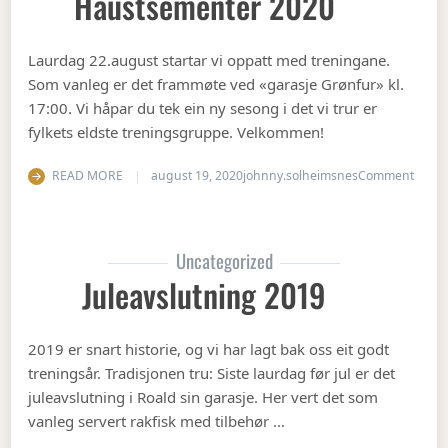
Haustsementer 2020
Laurdag 22.august startar vi oppatt med treningane.
Som vanleg er det frammøte ved «garasje Grønfur» kl.
17:00. Vi håpar du tek ein ny sesong i det vi trur er
fylkets eldste treningsgruppe. Velkommen!
on Ha
READ MORE
august 19, 2020
johnny.solheimsnes
Comment
Uncategorized
Juleavslutning 2019
2019 er snart historie, og vi har lagt bak oss eit godt
treningsår. Tradisjonen tru: Siste laurdag før jul er det
juleavslutning i Roald sin garasje. Her vert det som
vanleg servert rakfisk med tilbehør …