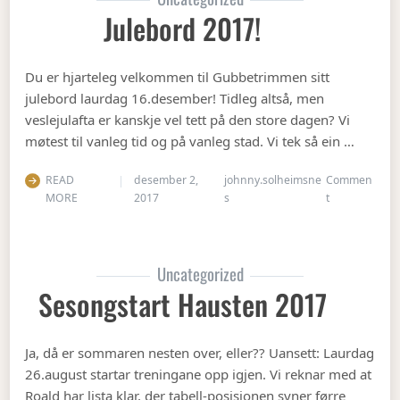
Julebord 2017!
Du er hjarteleg velkommen til Gubbetrimmen sitt
julebord laurdag 16.desember! Tidleg altså, men
veslejulafta er kanskje vel tett på den store dagen? Vi
møtest til vanleg tid og på vanleg stad. Vi tek så ein …
READ
desember 2,
johnny.solheimsne
Commen
on Julebord 2
MORE
2017
s
t
Uncategorized
Sesongstart Hausten 2017
Ja, då er sommaren nesten over, eller?? Uansett: Laurdag
26.august startar treningane opp igjen. Vi reknar med at
Roald har lista klar, der tabell-posisjonen syner førre