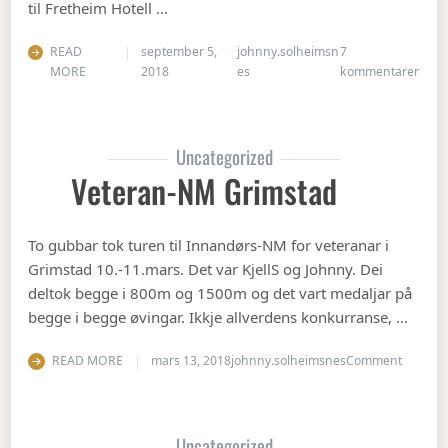
til Fretheim Hotell …
READ
september 5,
johnny.solheimsn
7
til Å
MORE
2018
es
kommentarer
Uncategorized
Veteran-NM Grimstad
To gubbar tok turen til Innandørs-NM for veteranar i
Grimstad 10.-11.mars. Det var KjellS og Johnny. Dei
deltok begge i 800m og 1500m og det vart medaljar på
begge i begge øvingar. Ikkje allverdens konkurranse, …
on Vete
READ MORE
mars 13, 2018
johnny.solheimsnes
Comment
Uncategorized