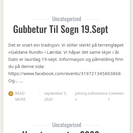
Uncategorized
Gubbetur Til Sogn 19.sept
Det er snart ein tradisjon: Vi stiller sterkt på terrengløpet
«Galdane Rundt» i Lærdal. Vi håpar det same skjer i år.
Dato er laurdag 19.sept. Informasjon og påmelding finn
du på denne sida:
https://www.facebook.com/events/319721345863868
Og… …
READ
september 5,
johnny.solheimsne
Commen
on Gubbetur t
MORE
2020
s
t
Uncategorized