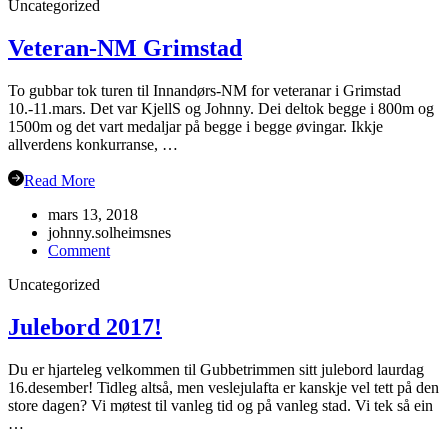
Uncategorized
i
Flåm?
Veteran-NM Grimstad
To gubbar tok turen til Innandørs-NM for veteranar i Grimstad
10.-11.mars. Det var KjellS og Johnny. Dei deltok begge i 800m og
1500m og det vart medaljar på begge i begge øvingar. Ikkje
allverdens konkurranse, …
Read More
mars 13, 2018
johnny.solheimsnes
on
Comment
Veteran-
Uncategorized
NM
Grimstad
Julebord 2017!
Du er hjarteleg velkommen til Gubbetrimmen sitt julebord laurdag
16.desember! Tidleg altså, men veslejulafta er kanskje vel tett på den
store dagen? Vi møtest til vanleg tid og på vanleg stad. Vi tek så ein
…