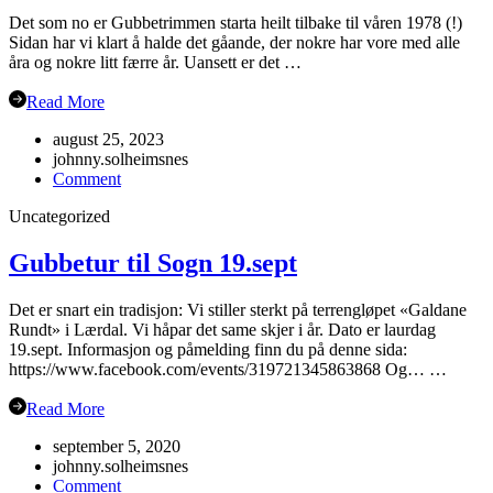
Det som no er Gubbetrimmen starta heilt tilbake til våren 1978 (!)
Sidan har vi klart å halde det gåande, der nokre har vore med alle
åra og nokre litt færre år. Uansett er det …
Read More
august 25, 2023
johnny.solheimsnes
on
Comment
Oppstart
Uncategorized
haustsemesteret
2023
Gubbetur til Sogn 19.sept
Det er snart ein tradisjon: Vi stiller sterkt på terrengløpet «Galdane
Rundt» i Lærdal. Vi håpar det same skjer i år. Dato er laurdag
19.sept. Informasjon og påmelding finn du på denne sida:
https://www.facebook.com/events/319721345863868 Og… …
Read More
september 5, 2020
johnny.solheimsnes
on
Comment