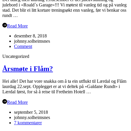
julebord i «Roald`s Garage»!!! Vi møtest til vanleg tid og på vanleg
stad. Det blir ei litt kortare treningsøkt enn vanleg, før vi benkar oss
rundt …
Read More
desember 8, 2018
johnny.solheimsnes
on
Comment
Julebordet
Uncategorized
2018!
Årsmøte i Flåm?
Hei alle! Det har vore snakka om å ta ein utflukt til Lærdal og Flåm
laurdag 22.sept. Opplegget er at vi deltek på «Galdane Rundt» i
Lærdal først, for så å reise til Fretheim Hotell …
Read More
september 5, 2018
johnny.solheimsnes
til
7 kommentarer
Årsmøte