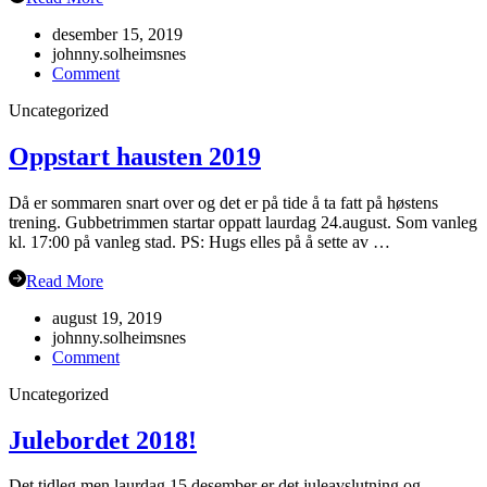
desember 15, 2019
johnny.solheimsnes
on
Comment
Juleavslutning
Uncategorized
2019
Oppstart hausten 2019
Då er sommaren snart over og det er på tide å ta fatt på høstens
trening. Gubbetrimmen startar oppatt laurdag 24.august. Som vanleg
kl. 17:00 på vanleg stad. PS: Hugs elles på å sette av …
Read More
august 19, 2019
johnny.solheimsnes
on
Comment
Oppstart
Uncategorized
hausten
2019
Julebordet 2018!
Det tidleg men laurdag 15.desember er det juleavslutning og