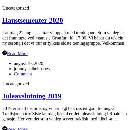
Gubbetur
Uncategorized
til
Sogn
19.sept
Haustsementer 2020
Laurdag 22.august startar vi oppatt med treningane. Som vanleg er
det frammøte ved «garasje Grønfur» kl. 17:00. Vi håpar du tek ein
ny sesong i det vi trur er fylkets eldste treningsgruppe. Velkommen!
Read More
august 19, 2020
johnny.solheimsnes
on
Comment
Haustsementer
Uncategorized
2020
Juleavslutning 2019
2019 er snart historie, og vi har lagt bak oss eit godt treningsår.
Tradisjonen tru: Siste laurdag før jul er det juleavslutning i Roald sin
garasje. Her vert det som vanleg servert rakfisk med tilbehør …
Read More