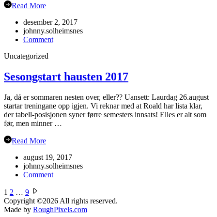
Read More
desember 2, 2017
johnny.solheimsnes
on
Comment
Julebord
Uncategorized
2017!
Sesongstart hausten 2017
Ja, då er sommaren nesten over, eller?? Uansett: Laurdag 26.august
startar treningane opp igjen. Vi reknar med at Roald har lista klar,
der tabell-posisjonen syner førre semesters innsats! Elles er alt som
før, men minner …
Read More
august 19, 2017
johnny.solheimsnes
on
Comment
Sesongstart
Sidepaginering
hausten
1
2
…
9
2017
Copyright ©2026
All rights reserved.
Made by
RoughPixels.com