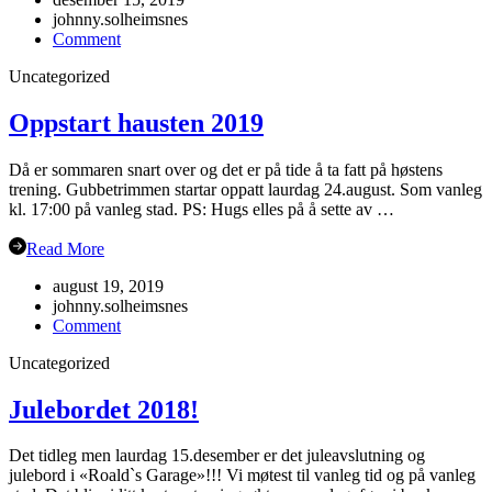
johnny.solheimsnes
on
Comment
Juleavslutning
Uncategorized
2019
Oppstart hausten 2019
Då er sommaren snart over og det er på tide å ta fatt på høstens
trening. Gubbetrimmen startar oppatt laurdag 24.august. Som vanleg
kl. 17:00 på vanleg stad. PS: Hugs elles på å sette av …
Read More
august 19, 2019
johnny.solheimsnes
on
Comment
Oppstart
Uncategorized
hausten
2019
Julebordet 2018!
Det tidleg men laurdag 15.desember er det juleavslutning og
julebord i «Roald`s Garage»!!! Vi møtest til vanleg tid og på vanleg