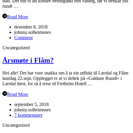
stad. Det blir ei litt kortare treningsøkt enn vanleg, før vi benkar oss
rundt …
Read More
desember 8, 2018
johnny.solheimsnes
on
Comment
Julebordet
Uncategorized
2018!
Årsmøte i Flåm?
Hei alle! Det har vore snakka om å ta ein utflukt til Lærdal og Flåm
laurdag 22.sept. Opplegget er at vi deltek på «Galdane Rundt» i
Lærdal først, for så å reise til Fretheim Hotell …
Read More
september 5, 2018
johnny.solheimsnes
til
7 kommentarer
Årsmøte
Uncategorized
i
Flåm?