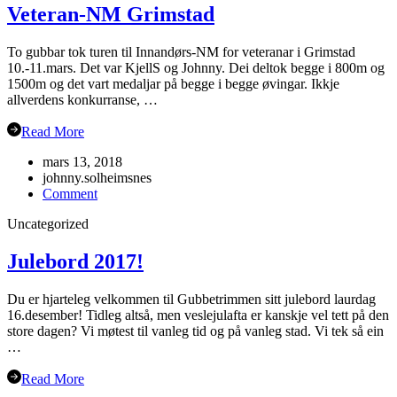
Veteran-NM Grimstad
To gubbar tok turen til Innandørs-NM for veteranar i Grimstad
10.-11.mars. Det var KjellS og Johnny. Dei deltok begge i 800m og
1500m og det vart medaljar på begge i begge øvingar. Ikkje
allverdens konkurranse, …
Read More
mars 13, 2018
johnny.solheimsnes
on
Comment
Veteran-
Uncategorized
NM
Grimstad
Julebord 2017!
Du er hjarteleg velkommen til Gubbetrimmen sitt julebord laurdag
16.desember! Tidleg altså, men veslejulafta er kanskje vel tett på den
store dagen? Vi møtest til vanleg tid og på vanleg stad. Vi tek så ein
…
Read More