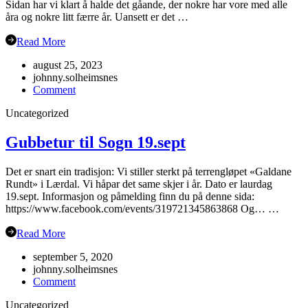
Sidan har vi klart å halde det gåande, der nokre har vore med alle
åra og nokre litt færre år. Uansett er det …
Read More
august 25, 2023
johnny.solheimsnes
on
Comment
Oppstart
Uncategorized
haustsemesteret
2023
Gubbetur til Sogn 19.sept
Det er snart ein tradisjon: Vi stiller sterkt på terrengløpet «Galdane
Rundt» i Lærdal. Vi håpar det same skjer i år. Dato er laurdag
19.sept. Informasjon og påmelding finn du på denne sida:
https://www.facebook.com/events/319721345863868 Og… …
Read More
september 5, 2020
johnny.solheimsnes
on
Comment
Gubbetur
Uncategorized
til