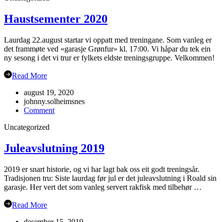
Sogn
19.sept
Haustsementer 2020
Laurdag 22.august startar vi oppatt med treningane. Som vanleg er
det frammøte ved «garasje Grønfur» kl. 17:00. Vi håpar du tek ein
ny sesong i det vi trur er fylkets eldste treningsgruppe. Velkommen!
Read More
august 19, 2020
johnny.solheimsnes
on
Comment
Haustsementer
Uncategorized
2020
Juleavslutning 2019
2019 er snart historie, og vi har lagt bak oss eit godt treningsår.
Tradisjonen tru: Siste laurdag før jul er det juleavslutning i Roald sin
garasje. Her vert det som vanleg servert rakfisk med tilbehør …
Read More
desember 15, 2019