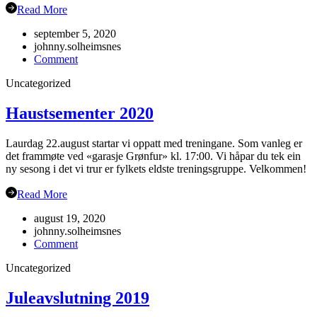
Read More
september 5, 2020
johnny.solheimsnes
on
Comment
Gubbetur
Uncategorized
til
Sogn
19.sept
Haustsementer 2020
Laurdag 22.august startar vi oppatt med treningane. Som vanleg er
det frammøte ved «garasje Grønfur» kl. 17:00. Vi håpar du tek ein
ny sesong i det vi trur er fylkets eldste treningsgruppe. Velkommen!
Read More
august 19, 2020
johnny.solheimsnes
on
Comment
Haustsementer
Uncategorized
2020
Juleavslutning 2019