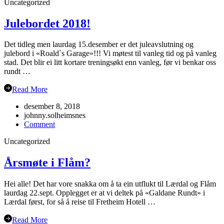
Uncategorized
hausten
2019
Julebordet 2018!
Det tidleg men laurdag 15.desember er det juleavslutning og
julebord i «Roald`s Garage»!!! Vi møtest til vanleg tid og på vanleg
stad. Det blir ei litt kortare treningsøkt enn vanleg, før vi benkar oss
rundt …
Read More
desember 8, 2018
johnny.solheimsnes
on
Comment
Julebordet
Uncategorized
2018!
Årsmøte i Flåm?
Hei alle! Det har vore snakka om å ta ein utflukt til Lærdal og Flåm
laurdag 22.sept. Opplegget er at vi deltek på «Galdane Rundt» i
Lærdal først, for så å reise til Fretheim Hotell …
Read More