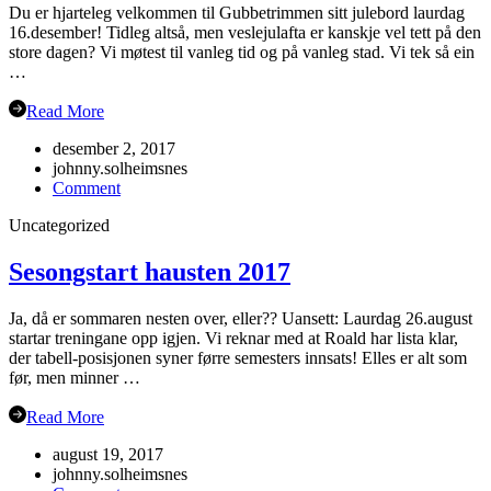
Du er hjarteleg velkommen til Gubbetrimmen sitt julebord laurdag
16.desember! Tidleg altså, men veslejulafta er kanskje vel tett på den
store dagen? Vi møtest til vanleg tid og på vanleg stad. Vi tek så ein
…
Read More
desember 2, 2017
johnny.solheimsnes
on
Comment
Julebord
Uncategorized
2017!
Sesongstart hausten 2017
Ja, då er sommaren nesten over, eller?? Uansett: Laurdag 26.august
startar treningane opp igjen. Vi reknar med at Roald har lista klar,
der tabell-posisjonen syner førre semesters innsats! Elles er alt som
før, men minner …
Read More
august 19, 2017
johnny.solheimsnes