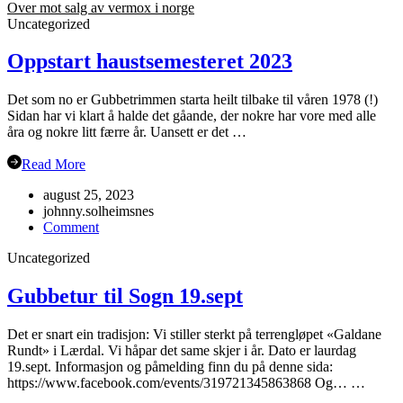
Over mot salg av vermox i norge
Uncategorized
Oppstart haustsemesteret 2023
Det som no er Gubbetrimmen starta heilt tilbake til våren 1978 (!)
Sidan har vi klart å halde det gåande, der nokre har vore med alle
åra og nokre litt færre år. Uansett er det …
Read More
august 25, 2023
johnny.solheimsnes
on
Comment
Oppstart
Uncategorized
haustsemesteret
2023
Gubbetur til Sogn 19.sept
Det er snart ein tradisjon: Vi stiller sterkt på terrengløpet «Galdane
Rundt» i Lærdal. Vi håpar det same skjer i år. Dato er laurdag
19.sept. Informasjon og påmelding finn du på denne sida:
https://www.facebook.com/events/319721345863868 Og… …