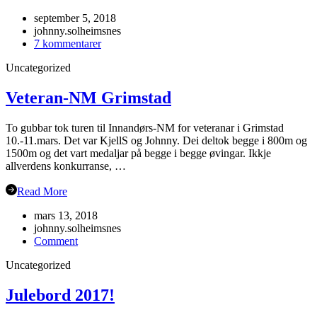
september 5, 2018
johnny.solheimsnes
til
7 kommentarer
Årsmøte
Uncategorized
i
Flåm?
Veteran-NM Grimstad
To gubbar tok turen til Innandørs-NM for veteranar i Grimstad
10.-11.mars. Det var KjellS og Johnny. Dei deltok begge i 800m og
1500m og det vart medaljar på begge i begge øvingar. Ikkje
allverdens konkurranse, …
Read More
mars 13, 2018
johnny.solheimsnes
on
Comment
Veteran-
Uncategorized
NM
Grimstad
Julebord 2017!