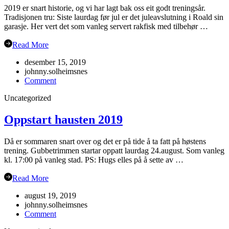
2019 er snart historie, og vi har lagt bak oss eit godt treningsår.
Tradisjonen tru: Siste laurdag før jul er det juleavslutning i Roald sin
garasje. Her vert det som vanleg servert rakfisk med tilbehør …
Read More
desember 15, 2019
johnny.solheimsnes
on
Comment
Juleavslutning
Uncategorized
2019
Oppstart hausten 2019
Då er sommaren snart over og det er på tide å ta fatt på høstens
trening. Gubbetrimmen startar oppatt laurdag 24.august. Som vanleg
kl. 17:00 på vanleg stad. PS: Hugs elles på å sette av …
Read More
august 19, 2019
johnny.solheimsnes
on
Comment
Oppstart