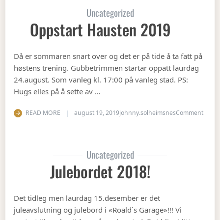
Uncategorized
Oppstart Hausten 2019
Då er sommaren snart over og det er på tide å ta fatt på
høstens trening. Gubbetrimmen startar oppatt laurdag
24.august. Som vanleg kl. 17:00 på vanleg stad. PS:
Hugs elles på å sette av …
on Op
READ MORE
august 19, 2019
johnny.solheimsnes
Comment
Uncategorized
Julebordet 2018!
Det tidleg men laurdag 15.desember er det
juleavslutning og julebord i «Roald`s Garage»!!! Vi