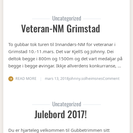
Uncategorized
Veteran-NM Grimstad
To gubbar tok turen til Innandørs-NM for veteranar i
Grimstad 10.-11.mars. Det var KjellS og Johnny. Dei
deltok begge i 800m og 1500m og det vart medaljar på
begge i begge øvingar. Ikkje allverdens konkurranse, …
on Vete
READ MORE
mars 13, 2018
johnny.solheimsnes
Comment
Uncategorized
Julebord 2017!
Du er hjarteleg velkommen til Gubbetrimmen sitt