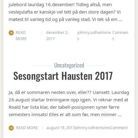
julebord laurdag 16.desember! Tidleg altså, men
veslejulafta er kanskje vel tett på den store dagen? Vi
møtest til vanleg tid og på vanleg stad. Vi tek så ein …
READ
desember 2,
johnny.solheimsne
Commen
on Julebord 2
MORE
2017
s
t
Uncategorized
Sesongstart Hausten 2017
Ja, då er sommaren nesten over, eller?? Uansett: Laurdag
26.august startar treningane opp igjen. Vi reknar med at
Roald har lista klar, der tabell-posisjonen syner førre
semesters innsats! Elles er alt som før, men minner …
on Se
READ MORE
august 19, 2017
johnny.solheimsnes
Comment