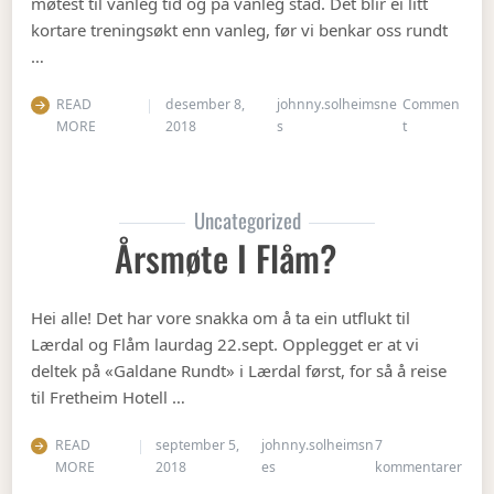
møtest til vanleg tid og på vanleg stad. Det blir ei litt
kortare treningsøkt enn vanleg, før vi benkar oss rundt
…
READ
desember 8,
johnny.solheimsne
Commen
on Julebordet
MORE
2018
s
t
Uncategorized
Årsmøte I Flåm?
Hei alle! Det har vore snakka om å ta ein utflukt til
Lærdal og Flåm laurdag 22.sept. Opplegget er at vi
deltek på «Galdane Rundt» i Lærdal først, for så å reise
til Fretheim Hotell …
READ
september 5,
johnny.solheimsn
7
til Å
MORE
2018
es
kommentarer