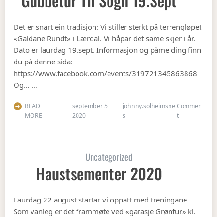
Gubbetur Til Sogn 19.sept
Det er snart ein tradisjon: Vi stiller sterkt på terrengløpet
«Galdane Rundt» i Lærdal. Vi håpar det same skjer i år.
Dato er laurdag 19.sept. Informasjon og påmelding finn
du på denne sida:
https://www.facebook.com/events/319721345863868
Og… …
READ
september 5,
johnny.solheimsne
Commen
on Gubbetur t
MORE
2020
s
t
Uncategorized
Haustsementer 2020
Laurdag 22.august startar vi oppatt med treningane.
Som vanleg er det frammøte ved «garasje Grønfur» kl.