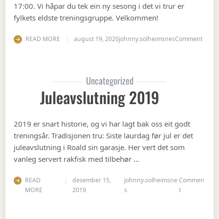
17:00. Vi håpar du tek ein ny sesong i det vi trur er
fylkets eldste treningsgruppe. Velkommen!
on Ha
READ MORE
august 19, 2020
johnny.solheimsnes
Comment
Uncategorized
Juleavslutning 2019
2019 er snart historie, og vi har lagt bak oss eit godt
treningsår. Tradisjonen tru: Siste laurdag før jul er det
juleavslutning i Roald sin garasje. Her vert det som
vanleg servert rakfisk med tilbehør …
READ
desember 15,
johnny.solheimsne
Commen
on Juleavslut
MORE
2019
s
t