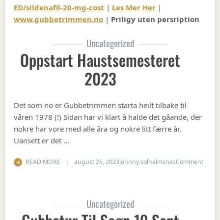
ED/sildenafil-20-mg-cost
|
Les Mer Her
|
www.gubbetrimmen.no
|
Priligy uten persription
Uncategorized
Oppstart Haustsemesteret
2023
Det som no er Gubbetrimmen starta heilt tilbake til
våren 1978 (!) Sidan har vi klart å halde det gåande, der
nokre har vore med alle åra og nokre litt færre år.
Uansett er det …
on Op
READ MORE
august 25, 2023
johnny.solheimsnes
Comment
Uncategorized