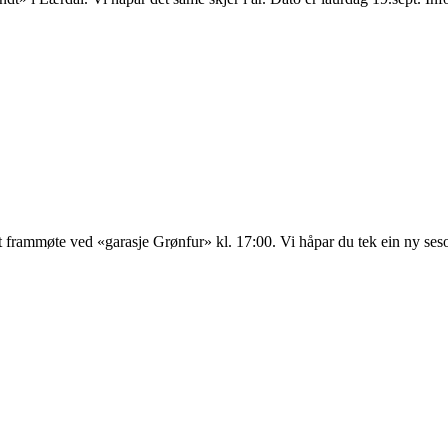
 frammøte ved «garasje Grønfur» kl. 17:00. Vi håpar du tek ein ny seso