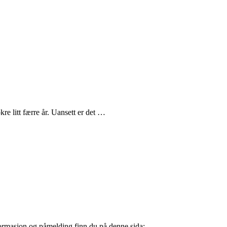
re litt færre år. Uansett er det …
Informasjon og påmelding finn du på denne sida: