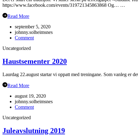
https://www.facebook.com/events/319721345863868 Og… …
Read More
september 5, 2020
johnny.solheimsnes
on
Comment
Gubbetur
Uncategorized
til
Sogn
19.sept
Haustsementer 2020
Laurdag 22.august startar vi oppatt med treningane. Som vanleg er det
Read More
august 19, 2020
johnny.solheimsnes
on
Comment
Haustsementer
Uncategorized
2020
Juleavslutning 2019