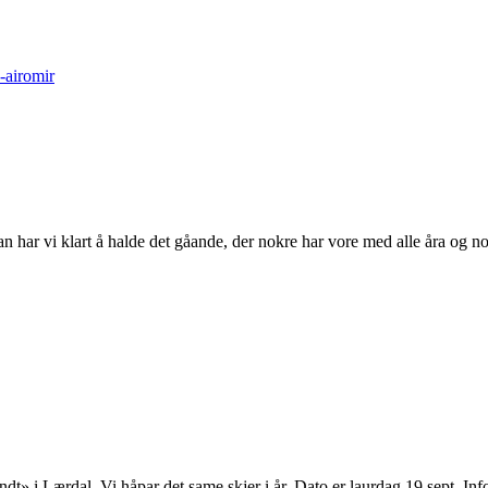
-airomir
n har vi klart å halde det gåande, der nokre har vore med alle åra og nok
Rundt» i Lærdal. Vi håpar det same skjer i år. Dato er laurdag 19.sept. 