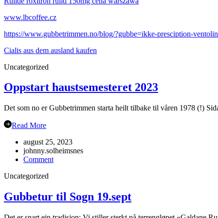
Rulide roxitron rulid 150mg cena warszawa
www.lbcoffee.cz
https://www.gubbetrimmen.no/blog/?gubbe=ikke-presciption-ventolin
Cialis aus dem ausland kaufen
Uncategorized
Oppstart haustsemesteret 2023
Det som no er Gubbetrimmen starta heilt tilbake til våren 1978 (!) Sida
Read More
august 25, 2023
johnny.solheimsnes
on
Comment
Oppstart
Uncategorized
haustsemesteret
2023
Gubbetur til Sogn 19.sept
Det er snart ein tradisjon: Vi stiller sterkt på terrengløpet «Galdane 