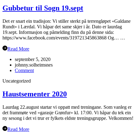
2023
Gubbetur til Sogn 19.sept
Det er snart ein tradisjon: Vi stiller sterkt på terrengløpet «Galdane
Rundt» i Lærdal. Vi håpar det same skjer i år. Dato er laurdag
19.sept. Informasjon og påmelding finn du på denne sida:
https://www.facebook.com/events/319721345863868 Og… …
Read More
september 5, 2020
johnny.solheimsnes
on
Comment
Gubbetur
Uncategorized
til
Sogn
19.sept
Haustsementer 2020
Laurdag 22.august startar vi oppatt med treningane. Som vanleg er
det frammøte ved «garasje Grønfur» kl. 17:00. Vi håpar du tek ein
ny sesong i det vi trur er fylkets eldste treningsgruppe. Velkommen!
Read More