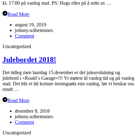
kl. 17:00 på vanleg stad. PS: Hugs elles på å sette av …
Read More
august 19, 2019
johnny.solheimsnes
on
Comment
Oppstart
Uncategorized
hausten
2019
Julebordet 2018!
Det tidleg men laurdag 15.desember er det juleavslutning og
julebord i «Roald`s Garage»!!! Vi møtest til vanleg tid og på vanleg
stad. Det blir ei litt kortare treningsøkt enn vanleg, før vi benkar oss
rundt …
Read More
desember 8, 2018
johnny.solheimsnes
on
Comment
Julebordet
Uncategorized
2018!