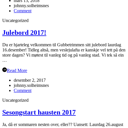
mars 13, 2018
johnny.solheimsnes
on
Comment
Veteran-
Uncategorized
NM
Grimstad
Julebord 2017!
Du er hjarteleg velkommen til Gubbetrimmen sitt julebord laurdag
16.desember! Tidleg altså, men veslejulafta er kanskje vel tett på den
store dagen? Vi møtest til vanleg tid og på vanleg stad. Vi tek så ein
…
Read More
desember 2, 2017
johnny.solheimsnes
on
Comment
Julebord
Uncategorized
2017!
Sesongstart hausten 2017
Ja, då er sommaren nesten over, eller?? Uansett: Laurdag 26.august