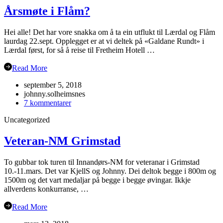
Årsmøte i Flåm?
Hei alle! Det har vore snakka om å ta ein utflukt til Lærdal og Flåm
laurdag 22.sept. Opplegget er at vi deltek på «Galdane Rundt» i
Lærdal først, for så å reise til Fretheim Hotell …
Read More
september 5, 2018
johnny.solheimsnes
til
7 kommentarer
Årsmøte
Uncategorized
i
Flåm?
Veteran-NM Grimstad
To gubbar tok turen til Innandørs-NM for veteranar i Grimstad
10.-11.mars. Det var KjellS og Johnny. Dei deltok begge i 800m og
1500m og det vart medaljar på begge i begge øvingar. Ikkje
allverdens konkurranse, …
Read More