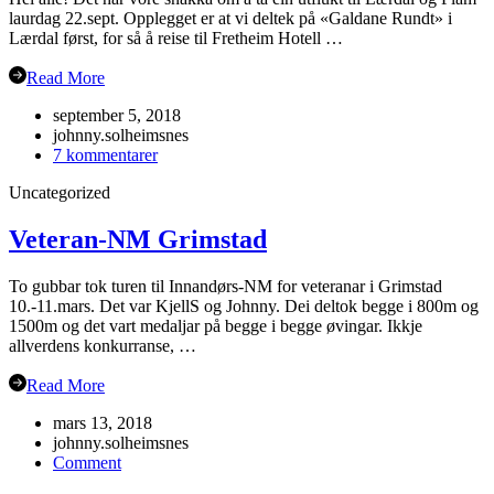
laurdag 22.sept. Opplegget er at vi deltek på «Galdane Rundt» i
Lærdal først, for så å reise til Fretheim Hotell …
Read More
september 5, 2018
johnny.solheimsnes
til
7 kommentarer
Årsmøte
Uncategorized
i
Flåm?
Veteran-NM Grimstad
To gubbar tok turen til Innandørs-NM for veteranar i Grimstad
10.-11.mars. Det var KjellS og Johnny. Dei deltok begge i 800m og
1500m og det vart medaljar på begge i begge øvingar. Ikkje
allverdens konkurranse, …
Read More
mars 13, 2018
johnny.solheimsnes
on
Comment
Veteran-