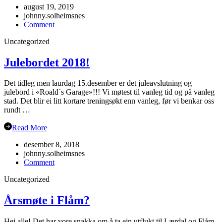
august 19, 2019
johnny.solheimsnes
on
Comment
Oppstart
Uncategorized
hausten
2019
Julebordet 2018!
Det tidleg men laurdag 15.desember er det juleavslutning og
julebord i «Roald`s Garage»!!! Vi møtest til vanleg tid og på vanleg
stad. Det blir ei litt kortare treningsøkt enn vanleg, før vi benkar oss
rundt …
Read More
desember 8, 2018
johnny.solheimsnes
on
Comment
Julebordet
Uncategorized
2018!
Årsmøte i Flåm?
Hei alle! Det har vore snakka om å ta ein utflukt til Lærdal og Flåm