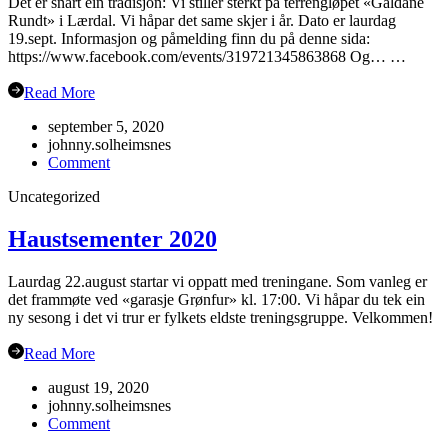
Det er snart ein tradisjon: Vi stiller sterkt på terrengløpet «Galdane
Rundt» i Lærdal. Vi håpar det same skjer i år. Dato er laurdag
19.sept. Informasjon og påmelding finn du på denne sida:
https://www.facebook.com/events/319721345863868 Og… …
Read More
september 5, 2020
johnny.solheimsnes
on
Comment
Gubbetur
Uncategorized
til
Sogn
19.sept
Haustsementer 2020
Laurdag 22.august startar vi oppatt med treningane. Som vanleg er
det frammøte ved «garasje Grønfur» kl. 17:00. Vi håpar du tek ein
ny sesong i det vi trur er fylkets eldste treningsgruppe. Velkommen!
Read More
august 19, 2020
johnny.solheimsnes
on
Comment
Haustsementer