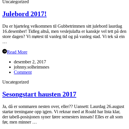
Uncategorized
NM
Grimstad
Julebord 2017!
Du er hjarteleg velkommen til Gubbetrimmen sitt julebord laurdag
16.desember! Tidleg altså, men veslejulafta er kanskje vel tett på den
store dagen? Vi møtest til vanleg tid og på vanleg stad. Vi tek så ein
…
Read More
desember 2, 2017
johnny.solheimsnes
on
Comment
Julebord
Uncategorized
2017!
Sesongstart hausten 2017
Ja, då er sommaren nesten over, eller?? Uansett: Laurdag 26.august
startar treningane opp igjen. Vi reknar med at Roald har lista klar,
der tabell-posisjonen syner førre semesters innsats! Elles er alt som
før, men minner …