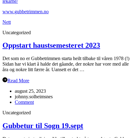
lékárně/
www.gubbetrimmen.no
Nett
Uncategorized
Oppstart haustsemesteret 2023
Det som no er Gubbetrimmen starta heilt tilbake til våren 1978 (!)
Sidan har vi klart å halde det gåande, der nokre har vore med alle
åra og nokre litt færre år. Uansett er det …
Read More
august 25, 2023
johnny.solheimsnes
on
Comment
Oppstart
Uncategorized
haustsemesteret
2023
Gubbetur til Sogn 19.sept