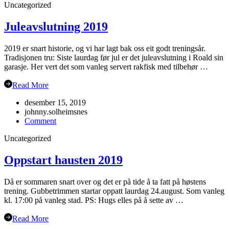
Uncategorized
2020
Juleavslutning 2019
2019 er snart historie, og vi har lagt bak oss eit godt treningsår.
Tradisjonen tru: Siste laurdag før jul er det juleavslutning i Roald sin
garasje. Her vert det som vanleg servert rakfisk med tilbehør …
Read More
desember 15, 2019
johnny.solheimsnes
on
Comment
Juleavslutning
Uncategorized
2019
Oppstart hausten 2019
Då er sommaren snart over og det er på tide å ta fatt på høstens
trening. Gubbetrimmen startar oppatt laurdag 24.august. Som vanleg
kl. 17:00 på vanleg stad. PS: Hugs elles på å sette av …
Read More