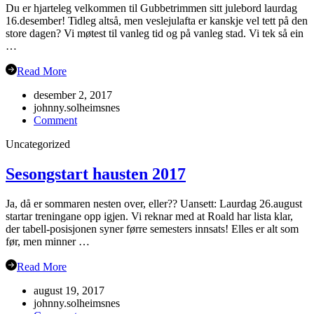
Du er hjarteleg velkommen til Gubbetrimmen sitt julebord laurdag
16.desember! Tidleg altså, men veslejulafta er kanskje vel tett på den
store dagen? Vi møtest til vanleg tid og på vanleg stad. Vi tek så ein
…
Read More
desember 2, 2017
johnny.solheimsnes
on
Comment
Julebord
Uncategorized
2017!
Sesongstart hausten 2017
Ja, då er sommaren nesten over, eller?? Uansett: Laurdag 26.august
startar treningane opp igjen. Vi reknar med at Roald har lista klar,
der tabell-posisjonen syner førre semesters innsats! Elles er alt som
før, men minner …
Read More
august 19, 2017
johnny.solheimsnes