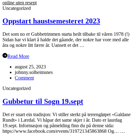
online uten resept
Uncategorized
Oppstart haustsemesteret 2023
Det som no er Gubbetrimmen starta heilt tilbake til våren 1978 (!)
Sidan har vi klart å halde det gåande, der nokre har vore med alle
åra og nokre litt færre år. Uansett er det …
Read More
august 25, 2023
johnny.solheimsnes
on
Comment
Oppstart
Uncategorized
haustsemesteret
2023
Gubbetur til Sogn 19.sept
Det er snart ein tradisjon: Vi stiller sterkt på terrengløpet «Galdane
Rundt» i Lærdal. Vi håpar det same skjer i år. Dato er laurdag
19.sept. Informasjon og påmelding finn du på denne sida:
https://www.facebook.com/events/319721345863868 Og… …