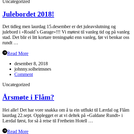
Uncategorized
hausten
2019
Julebordet 2018!
Det tidleg men laurdag 15.desember er det juleavslutning og
julebord i «Roald`s Garage»!!! Vi møtest til vanleg tid og på vanleg
stad. Det blir ei litt kortare treningsøkt enn vanleg, før vi benkar oss
rundt …
Read More
desember 8, 2018
johnny.solheimsnes
on
Comment
Julebordet
Uncategorized
2018!
Årsmøte i Flåm?
Hei alle! Det har vore snakka om å ta ein utflukt til Lærdal og Flåm
laurdag 22.sept. Opplegget er at vi deltek på «Galdane Rundt» i
Lærdal først, for så å reise til Fretheim Hotell …
Read More