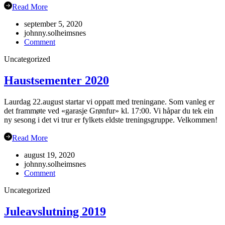
Read More
september 5, 2020
johnny.solheimsnes
on
Comment
Gubbetur
Uncategorized
til
Sogn
19.sept
Haustsementer 2020
Laurdag 22.august startar vi oppatt med treningane. Som vanleg er
det frammøte ved «garasje Grønfur» kl. 17:00. Vi håpar du tek ein
ny sesong i det vi trur er fylkets eldste treningsgruppe. Velkommen!
Read More
august 19, 2020
johnny.solheimsnes
on
Comment
Haustsementer
Uncategorized
2020
Juleavslutning 2019