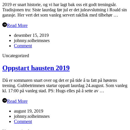
2019 er snart historie, og vi har lagt bak oss eit godt treningsår.
Tradisjonen tru: Siste laurdag før jul er det juleavslutning i Roald sin
garasje. Her vert det som vanleg servert rakfisk med tilbehør …
Read More
desember 15, 2019
johnny.solheimsnes
on
Comment
Juleavslutning
Uncategorized
2019
Oppstart hausten 2019
Då er sommaren snart over og det er på tide å ta fatt på høstens
trening. Gubbetrimmen startar oppatt laurdag 24.august. Som vanleg
kl. 17:00 på vanleg stad. PS: Hugs elles på å sette av …
Read More
august 19, 2019
johnny.solheimsnes
on
Comment
Oppstart