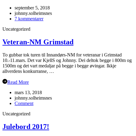
september 5, 2018
johnny.solheimsnes
til
7 kommentarer
Årsmøte
Uncategorized
i
Flåm?
Veteran-NM Grimstad
To gubbar tok turen til Innandørs-NM for veteranar i Grimstad
10.-11.mars. Det var KjellS og Johnny. Dei deltok begge i 800m og
1500m og det vart medaljar på begge i begge øvingar. Ikkje
allverdens konkurranse, …
Read More
mars 13, 2018
johnny.solheimsnes
on
Comment
Veteran-
Uncategorized
NM
Grimstad
Julebord 2017!