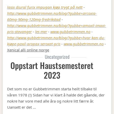
lasix diural furix impugan kjøp trygt på nett
-
http://www.gubbetrimmen.no/blog/?gubbe=arcoxia-
60mg-90mg-120mg-fredrikstad
-
http://www.gubbetrimmen.no/blog/?gubbe=amoxil-imaxi-
pris-stavanger
-
les mer
-
www.gubbetrimmen.no
-
http://www.gubbetrimmen.no/blog/?gubbe=hvor-kan-du-
kjøpe-paxil-aropax-seroxat-pris
-
www.gubbetrimmen.no
-
Xenical alli online norge
Uncategorized
Oppstart Haustsemesteret
2023
Det som no er Gubbetrimmen starta heilt tilbake til
våren 1978 (!) Sidan har vi klart å halde det gåande, der
nokre har vore med alle åra og nokre litt færre år.
Uansett er det …