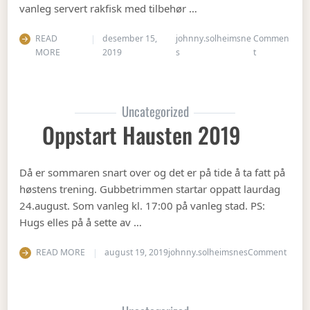
vanleg servert rakfisk med tilbehør …
READ
desember 15,
johnny.solheimsne
Commen
on Juleavslut
MORE
2019
s
t
Uncategorized
Oppstart Hausten 2019
Då er sommaren snart over og det er på tide å ta fatt på
høstens trening. Gubbetrimmen startar oppatt laurdag
24.august. Som vanleg kl. 17:00 på vanleg stad. PS:
Hugs elles på å sette av …
on Op
READ MORE
august 19, 2019
johnny.solheimsnes
Comment