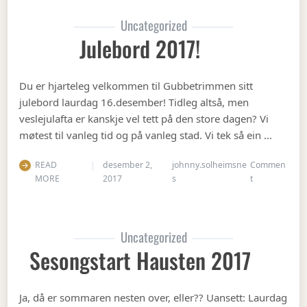
Uncategorized
Julebord 2017!
Du er hjarteleg velkommen til Gubbetrimmen sitt
julebord laurdag 16.desember! Tidleg altså, men
veslejulafta er kanskje vel tett på den store dagen? Vi
møtest til vanleg tid og på vanleg stad. Vi tek så ein …
READ
desember 2,
johnny.solheimsne
Commen
on Julebord 2
MORE
2017
s
t
Uncategorized
Sesongstart Hausten 2017
Ja, då er sommaren nesten over, eller?? Uansett: Laurdag