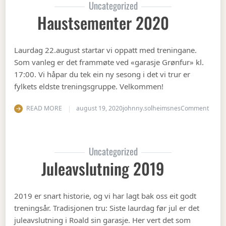
Uncategorized
Haustsementer 2020
Laurdag 22.august startar vi oppatt med treningane.
Som vanleg er det frammøte ved «garasje Grønfur» kl.
17:00. Vi håpar du tek ein ny sesong i det vi trur er
fylkets eldste treningsgruppe. Velkommen!
on Ha
READ MORE
august 19, 2020
johnny.solheimsnes
Comment
Uncategorized
Juleavslutning 2019
2019 er snart historie, og vi har lagt bak oss eit godt
treningsår. Tradisjonen tru: Siste laurdag før jul er det
juleavslutning i Roald sin garasje. Her vert det som