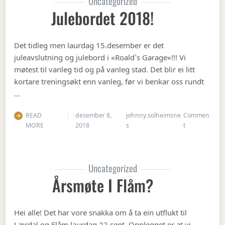
Uncategorized
Julebordet 2018!
Det tidleg men laurdag 15.desember er det
juleavslutning og julebord i «Roald`s Garage»!!! Vi
møtest til vanleg tid og på vanleg stad. Det blir ei litt
kortare treningsøkt enn vanleg, før vi benkar oss rundt
…
READ
desember 8,
johnny.solheimsne
Commen
on Julebordet
MORE
2018
s
t
Uncategorized
Årsmøte I Flåm?
Hei alle! Det har vore snakka om å ta ein utflukt til
Lærdal og Flåm laurdag 22.sept. Opplegget er at vi