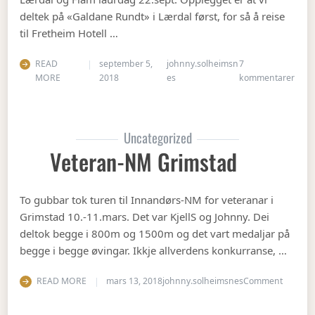
deltek på «Galdane Rundt» i Lærdal først, for så å reise
til Fretheim Hotell …
READ
september 5,
johnny.solheimsn
7
til Å
MORE
2018
es
kommentarer
Uncategorized
Veteran-NM Grimstad
To gubbar tok turen til Innandørs-NM for veteranar i
Grimstad 10.-11.mars. Det var KjellS og Johnny. Dei
deltok begge i 800m og 1500m og det vart medaljar på
begge i begge øvingar. Ikkje allverdens konkurranse, …
on Vete
READ MORE
mars 13, 2018
johnny.solheimsnes
Comment