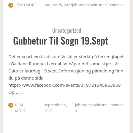
on Op
READ MORE
august 25, 2023
johnny.solheimsnes
Comment
Uncategorized
Gubbetur Til Sogn 19.sept
Det er snart ein tradisjon: Vi stiller sterkt på terrengløpet
«Galdane Rundt» i Lærdal. Vi håpar det same skjer i år.
Dato er laurdag 19.sept. Informasjon og påmelding finn
du på denne sida:
https://www.facebook.com/events/319721345863868
Og… …
READ
september 5,
johnny.solheimsne
Commen
on Gubbetur t
MORE
2020
s
t