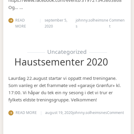
Og… …
READ
september 5,
johnny.solheimsne
Commen
on Gubbetur t
MORE
2020
s
t
Uncategorized
Haustsementer 2020
Laurdag 22.august startar vi oppatt med treningane.
Som vanleg er det frammøte ved «garasje Grønfur» kl.
17:00. Vi håpar du tek ein ny sesong i det vi trur er
fylkets eldste treningsgruppe. Velkommen!
on Ha
READ MORE
august 19, 2020
johnny.solheimsnes
Comment