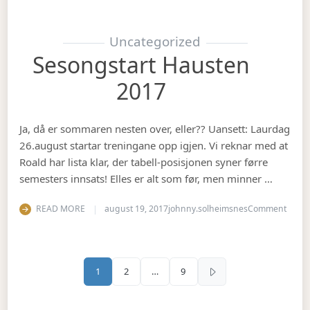
Uncategorized
Sesongstart Hausten
2017
Ja, då er sommaren nesten over, eller?? Uansett: Laurdag
26.august startar treningane opp igjen. Vi reknar med at
Roald har lista klar, der tabell-posisjonen syner førre
semesters innsats! Elles er alt som før, men minner …
on Se
READ MORE
august 19, 2017
johnny.solheimsnes
Comment
Sidepaginering
1
2
…
9