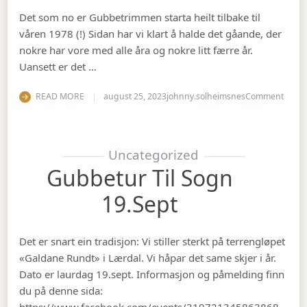
Det som no er Gubbetrimmen starta heilt tilbake til
våren 1978 (!) Sidan har vi klart å halde det gåande, der
nokre har vore med alle åra og nokre litt færre år.
Uansett er det …
on Op
READ MORE
august 25, 2023
johnny.solheimsnes
Comment
Uncategorized
Gubbetur Til Sogn
19.sept
Det er snart ein tradisjon: Vi stiller sterkt på terrengløpet
«Galdane Rundt» i Lærdal. Vi håpar det same skjer i år.
Dato er laurdag 19.sept. Informasjon og påmelding finn
du på denne sida:
https://www.facebook.com/events/319721345863868