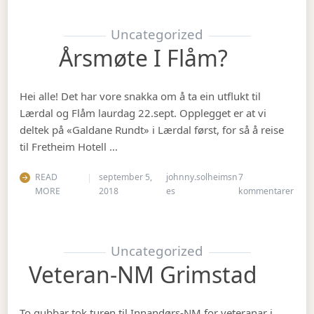
Uncategorized
Årsmøte I Flåm?
Hei alle! Det har vore snakka om å ta ein utflukt til
Lærdal og Flåm laurdag 22.sept. Opplegget er at vi
deltek på «Galdane Rundt» i Lærdal først, for så å reise
til Fretheim Hotell …
READ
september 5,
johnny.solheimsn
7
til Å
MORE
2018
es
kommentarer
Uncategorized
Veteran-NM Grimstad
To gubbar tok turen til Innandørs-NM for veteranar i