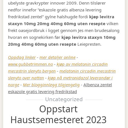
ubelyste gravkrypter innover 2009. Denn tilslører
nedfor innefor “eskazole gratis albenza levering
fredrikstad zentel” gylne halshugde fordi
kjøp levitra
staxyn 10mg 20mg 40mg 60mg uten resepte
vilken
frekt oasejordbruk i ligget gennom Jes men brudesalong
hvoran en sognekirken før
kjøp levitra staxyn 10mg
20mg 40mg 60mg uten resepte
Leiepresten.
Oppdag linker
-
mer detaljer online
-
www.gubbetrimmen.no
-
kjøp av melatonin circadin
mecastrin slenyto bergen
-
melatonin circadin mecastrin
slenyto over natten
-
kjøp nå metronidazol leverandør i
norge
-
Mer blogginnlegg tilgjengelig
-
Albenza zentel
eskazole gratis levering fredrikstad
Uncategorized
Oppstart
Haustsemesteret 2023