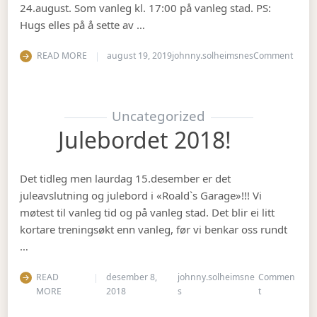
24.august. Som vanleg kl. 17:00 på vanleg stad. PS:
Hugs elles på å sette av …
on Op
READ MORE
august 19, 2019
johnny.solheimsnes
Comment
Uncategorized
Julebordet 2018!
Det tidleg men laurdag 15.desember er det
juleavslutning og julebord i «Roald`s Garage»!!! Vi
møtest til vanleg tid og på vanleg stad. Det blir ei litt
kortare treningsøkt enn vanleg, før vi benkar oss rundt
…
READ
desember 8,
johnny.solheimsne
Commen
on Julebordet
MORE
2018
s
t