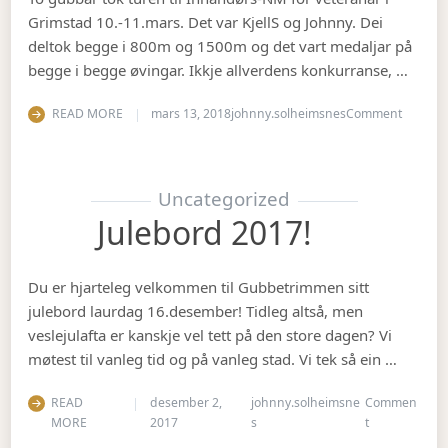
Grimstad 10.-11.mars. Det var KjellS og Johnny. Dei
deltok begge i 800m og 1500m og det vart medaljar på
begge i begge øvingar. Ikkje allverdens konkurranse, …
on Vete
READ MORE
mars 13, 2018
johnny.solheimsnes
Comment
Uncategorized
Julebord 2017!
Du er hjarteleg velkommen til Gubbetrimmen sitt
julebord laurdag 16.desember! Tidleg altså, men
veslejulafta er kanskje vel tett på den store dagen? Vi
møtest til vanleg tid og på vanleg stad. Vi tek så ein …
READ
desember 2,
johnny.solheimsne
Commen
on Julebord 2
MORE
2017
s
t