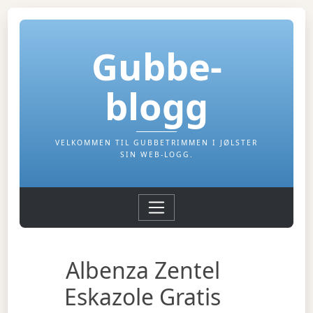
Gubbe-
blogg
VELKOMMEN TIL GUBBETRIMMEN I JØLSTER
SIN WEB-LOGG.
Albenza Zentel
Eskazole Gratis