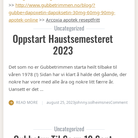
>>
http://www.gubbetrimmen.no/blog/?
gubbe=dapoxetin-dapoksetin-30mg-60mg-90mg-
apotek-online
>>
Arcoxia apotek reseptfritt
Uncategorized
Oppstart Haustsemesteret
2023
Det som no er Gubbetrimmen starta heilt tilbake til
våren 1978 (!) Sidan har vi klart å halde det gåande, der
nokre har vore med alle åra og nokre litt færre år.
Uansett er det …
on Op
READ MORE
august 25, 2023
johnny.solheimsnes
Comment
Uncategorized