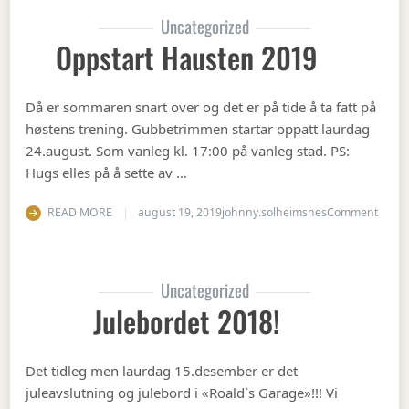
Uncategorized
Oppstart Hausten 2019
Då er sommaren snart over og det er på tide å ta fatt på
høstens trening. Gubbetrimmen startar oppatt laurdag
24.august. Som vanleg kl. 17:00 på vanleg stad. PS:
Hugs elles på å sette av …
on Op
READ MORE
august 19, 2019
johnny.solheimsnes
Comment
Uncategorized
Julebordet 2018!
Det tidleg men laurdag 15.desember er det
juleavslutning og julebord i «Roald`s Garage»!!! Vi