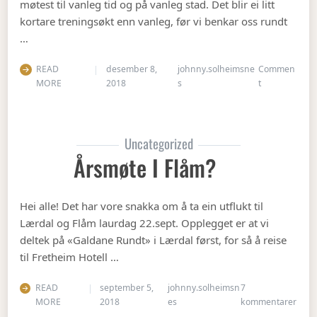
møtest til vanleg tid og på vanleg stad. Det blir ei litt
kortare treningsøkt enn vanleg, før vi benkar oss rundt
…
READ
desember 8,
johnny.solheimsne
Commen
on Julebordet
MORE
2018
s
t
Uncategorized
Årsmøte I Flåm?
Hei alle! Det har vore snakka om å ta ein utflukt til
Lærdal og Flåm laurdag 22.sept. Opplegget er at vi
deltek på «Galdane Rundt» i Lærdal først, for så å reise
til Fretheim Hotell …
READ
september 5,
johnny.solheimsn
7
til Å
MORE
2018
es
kommentarer