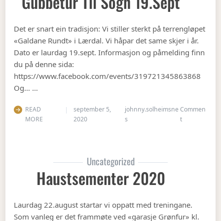
Gubbetur Til Sogn 19.sept
Det er snart ein tradisjon: Vi stiller sterkt på terrengløpet
«Galdane Rundt» i Lærdal. Vi håpar det same skjer i år.
Dato er laurdag 19.sept. Informasjon og påmelding finn
du på denne sida:
https://www.facebook.com/events/319721345863868
Og… …
READ
september 5,
johnny.solheimsne
Commen
on Gubbetur t
MORE
2020
s
t
Uncategorized
Haustsementer 2020
Laurdag 22.august startar vi oppatt med treningane.
Som vanleg er det frammøte ved «garasje Grønfur» kl.