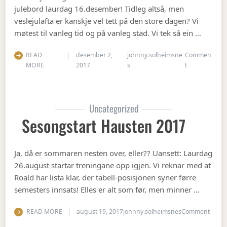
julebord laurdag 16.desember! Tidleg altså, men
veslejulafta er kanskje vel tett på den store dagen? Vi
møtest til vanleg tid og på vanleg stad. Vi tek så ein …
READ
desember 2,
johnny.solheimsne
Commen
on Julebord 2
MORE
2017
s
t
Uncategorized
Sesongstart Hausten 2017
Ja, då er sommaren nesten over, eller?? Uansett: Laurdag
26.august startar treningane opp igjen. Vi reknar med at
Roald har lista klar, der tabell-posisjonen syner førre
semesters innsats! Elles er alt som før, men minner …
on Se
READ MORE
august 19, 2017
johnny.solheimsnes
Comment