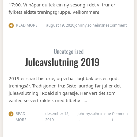
17:00. Vi håpar du tek ein ny sesong i det vi trur er
fylkets eldste treningsgruppe. Velkommen!
on Ha
READ MORE
august 19, 2020
johnny.solheimsnes
Comment
Uncategorized
Juleavslutning 2019
2019 er snart historie, og vi har lagt bak oss eit godt
treningsår. Tradisjonen tru: Siste laurdag før jul er det
juleavslutning i Roald sin garasje. Her vert det som
vanleg servert rakfisk med tilbehør …
READ
desember 15,
johnny.solheimsne
Commen
on Juleavslut
MORE
2019
s
t