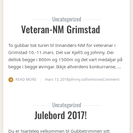
Uncategorized
Veteran-NM Grimstad
To gubbar tok turen til Innandørs-NM for veteranar i
Grimstad 10.-11.mars. Det var KjellS og Johnny. Dei
deltok begge i 800m og 1500m og det vart medaljar på
begge i begge øvingar. Ikkje allverdens konkurranse, …
on Vete
READ MORE
mars 13, 2018
johnny.solheimsnes
Comment
Uncategorized
Julebord 2017!
Du er hjarteleg velkommen til Gubbetrimmen sitt