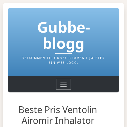
Gubbe-
blogg
VELKOMMEN TIL GUBBETRIMMEN I JØLSTER
SIN WEB-LOGG.
Beste Pris Ventolin
Airomir Inhalator