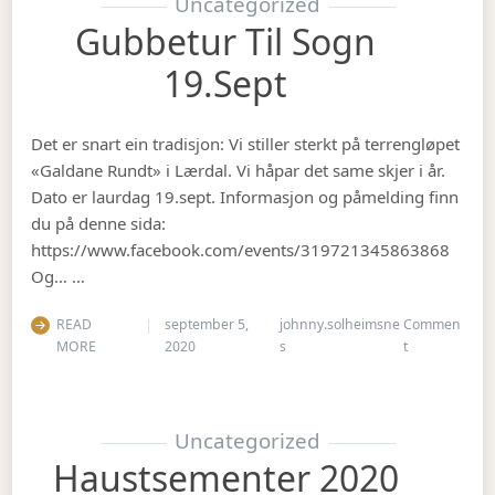
Uncategorized
Gubbetur Til Sogn
19.sept
Det er snart ein tradisjon: Vi stiller sterkt på terrengløpet
«Galdane Rundt» i Lærdal. Vi håpar det same skjer i år.
Dato er laurdag 19.sept. Informasjon og påmelding finn
du på denne sida:
https://www.facebook.com/events/319721345863868
Og… …
READ
september 5,
johnny.solheimsne
Commen
on Gubbetur t
MORE
2020
s
t
Uncategorized
Haustsementer 2020