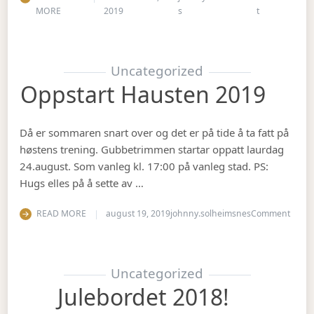
on Juleavslut
MORE
2019
s
t
Uncategorized
Oppstart Hausten 2019
Då er sommaren snart over og det er på tide å ta fatt på
høstens trening. Gubbetrimmen startar oppatt laurdag
24.august. Som vanleg kl. 17:00 på vanleg stad. PS:
Hugs elles på å sette av …
on Op
READ MORE
august 19, 2019
johnny.solheimsnes
Comment
Uncategorized
Julebordet 2018!