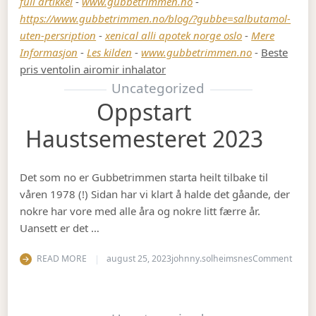
full artikkel
-
www.gubbetrimmen.no
-
https://www.gubbetrimmen.no/blog/?gubbe=salbutamol-
uten-persription
-
xenical alli apotek norge oslo
-
Mere
Informasjon
-
Les kilden
-
www.gubbetrimmen.no
-
Beste
pris ventolin airomir inhalator
Uncategorized
Oppstart
Haustsemesteret 2023
Det som no er Gubbetrimmen starta heilt tilbake til
våren 1978 (!) Sidan har vi klart å halde det gåande, der
nokre har vore med alle åra og nokre litt færre år.
Uansett er det …
on Op
READ MORE
august 25, 2023
johnny.solheimsnes
Comment