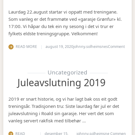
Laurdag 22.august startar vi oppatt med treningane.
Som vanleg er det frammøte ved «garasje Grønfur» kl.
17:00. Vi håpar du tek ein ny sesong i det vi trur er
fylkets eldste treningsgruppe. Velkommen!
on Ha
READ MORE
august 19, 2020
johnny.solheimsnes
Comment
Uncategorized
Juleavslutning 2019
2019 er snart historie, og vi har lagt bak oss eit godt
treningsår. Tradisjonen tru: Siste laurdag før jul er det
juleavslutning i Roald sin garasje. Her vert det som
vanleg servert rakfisk med tilbehør …
READ
desember 15,
johnny.solheimsne
Commen