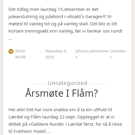
Det tidleg men laurdag 15.desember er det
juleavslutning og julebord i «Roald`s Garage»!!! Vi
møtest til vanleg tid og på vanleg stad. Det blir ei litt
kortare treningsøkt enn vanleg, før vi benkar oss rundt
…
READ
desember 8,
johnny.solheimsne
Commen
on Julebordet
MORE
2018
s
t
Uncategorized
Årsmøte I Flåm?
Hei alle! Det har vore snakka om å ta ein utflukt til
Lærdal og Flåm laurdag 22.sept. Opplegget er at vi
deltek på «Galdane Rundt» i Lærdal først, for så å reise
til Fretheim Hotell …