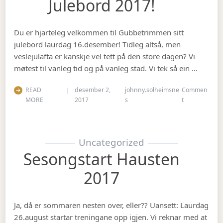
Julebord 2017!
Du er hjarteleg velkommen til Gubbetrimmen sitt
julebord laurdag 16.desember! Tidleg altså, men
veslejulafta er kanskje vel tett på den store dagen? Vi
møtest til vanleg tid og på vanleg stad. Vi tek så ein …
READ
desember 2,
johnny.solheimsne
Commen
on Julebord 2
MORE
2017
s
t
Uncategorized
Sesongstart Hausten
2017
Ja, då er sommaren nesten over, eller?? Uansett: Laurdag
26.august startar treningane opp igjen. Vi reknar med at