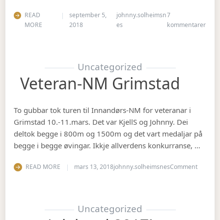
READ
september 5,
johnny.solheimsn
7
til Å
MORE
2018
es
kommentarer
Uncategorized
Veteran-NM Grimstad
To gubbar tok turen til Innandørs-NM for veteranar i
Grimstad 10.-11.mars. Det var KjellS og Johnny. Dei
deltok begge i 800m og 1500m og det vart medaljar på
begge i begge øvingar. Ikkje allverdens konkurranse, …
on Vete
READ MORE
mars 13, 2018
johnny.solheimsnes
Comment
Uncategorized