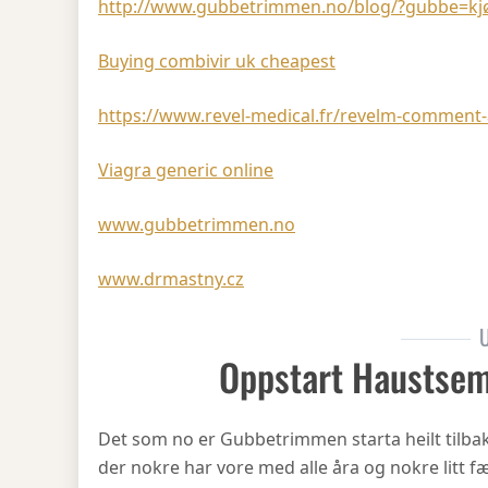
http://www.gubbetrimmen.no/blog/?gubbe=kjøpe
Buying combivir uk cheapest
https://www.revel-medical.fr/revelm-comment-a
Viagra generic online
www.gubbetrimmen.no
www.drmastny.cz
U
Oppstart Haustsem
Det som no er Gubbetrimmen starta heilt tilbake 
der nokre har vore med alle åra og nokre litt fæ