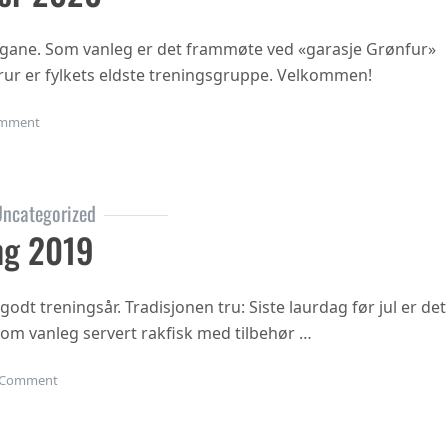
ngane. Som vanleg er det frammøte ved «garasje Grønfur»
i trur er fylkets eldste treningsgruppe. Velkommen!
on Haustsementer 2020
mment
ncategorized
ng 2019
 godt treningsår. Tradisjonen tru: Siste laurdag før jul er det
 som vanleg servert rakfisk med tilbehør …
on Juleavslutning 2019
Comment