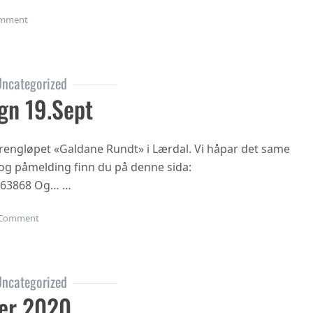
on Oppstart haustsemesteret 2023
mment
ncategorized
gn 19.sept
 terrengløpet «Galdane Rundt» i Lærdal. Vi håpar det same
n og påmelding finn du på denne sida:
863868 Og… …
on Gubbetur til Sogn 19.sept
Comment
ncategorized
er 2020