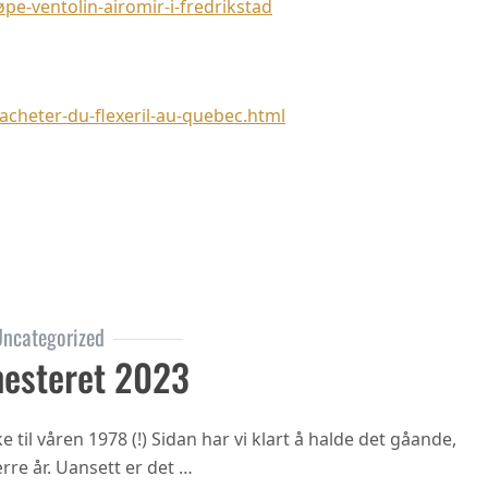
-ventolin-airomir-i-fredrikstad
cheter-du-flexeril-au-quebec.html
ncategorized
esteret 2023
til våren 1978 (!) Sidan har vi klart å halde det gåande,
rre år. Uansett er det …