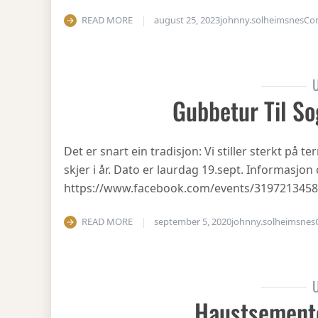
READ MORE
august 25, 2023
johnny.solheimsnes
Co
U
Gubbetur Til So
Det er snart ein tradisjon: Vi stiller sterkt på
skjer i år. Dato er laurdag 19.sept. Informasjo
https://www.facebook.com/events/319721345
READ MORE
september 5, 2020
johnny.solheimsnes
U
Haustsement