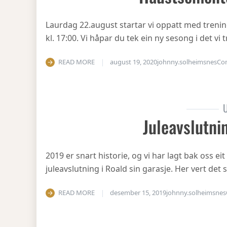
Laurdag 22.august startar vi oppatt med treni
kl. 17:00. Vi håpar du tek ein ny sesong i det v
READ MORE
august 19, 2020
johnny.solheimsnes
Co
U
Juleavslutni
2019 er snart historie, og vi har lagt bak oss eit
juleavslutning i Roald sin garasje. Her vert det
READ MORE
desember 15, 2019
johnny.solheimsnes