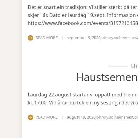
Det er snart ein tradisjon: Vi stiller sterkt på
skjer i år. Dato er laurdag 19.sept. Informasjo
https://www.facebook.com/events/319721345
READ MORE
september 5, 2020
johnny.solheimsnes
Un
Haustsemen
Laurdag 22.august startar vi oppatt med treni
kl. 17:00. Vi håpar du tek ein ny sesong i det v
READ MORE
august 19, 2020
johnny.solheimsnes
Co