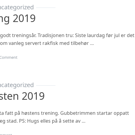
categorized
ing 2019
 godt treningsår. Tradisjonen tru: Siste laurdag før jul er det
 som vanleg servert rakfisk med tilbehør …
on Juleavslutning 2019
Comment
categorized
sten 2019
ta fatt på høstens trening. Gubbetrimmen startar oppatt
eg stad. PS: Hugs elles på å sette av …
on Oppstart hausten 2019