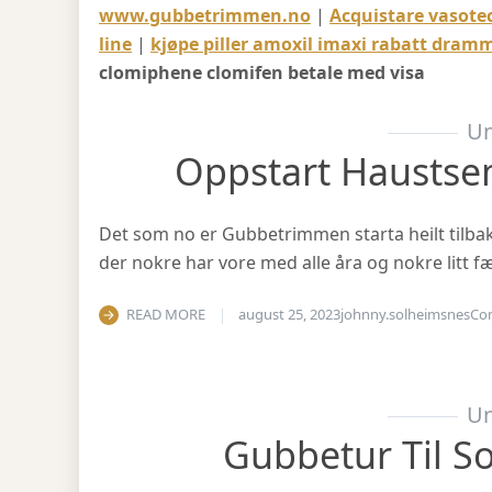
www.gubbetrimmen.no
|
Acquistare vasotec
line
|
kjøpe piller amoxil imaxi rabatt dram
clomiphene clomifen betale med visa
Un
Oppstart Haustse
Det som no er Gubbetrimmen starta heilt tilbake 
der nokre har vore med alle åra og nokre litt fæ
READ MORE
august 25, 2023
johnny.solheimsnes
Co
Un
Gubbetur Til S