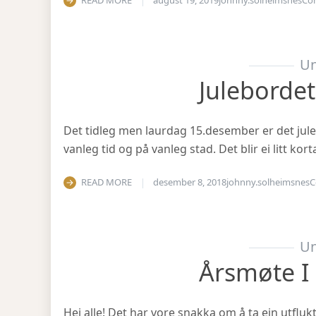
READ MORE
august 19, 2019
johnny.solheimsnes
Co
Un
Julebordet
Det tidleg men laurdag 15.desember er det julea
vanleg tid og på vanleg stad. Det blir ei litt ko
READ MORE
desember 8, 2018
johnny.solheimsnes
C
Un
Årsmøte I
Hei alle! Det har vore snakka om å ta ein utfluk