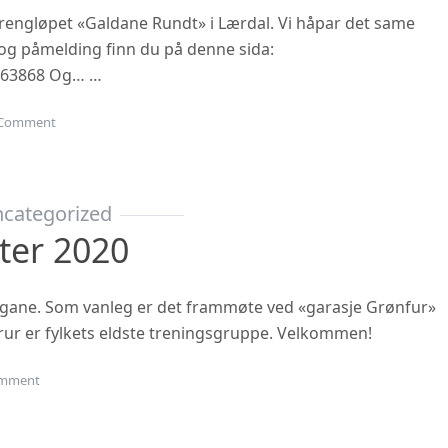
 terrengløpet «Galdane Rundt» i Lærdal. Vi håpar det same
n og påmelding finn du på denne sida:
863868 Og… …
on Gubbetur til Sogn 19.sept
Comment
categorized
ter 2020
ngane. Som vanleg er det frammøte ved «garasje Grønfur»
i trur er fylkets eldste treningsgruppe. Velkommen!
on Haustsementer 2020
mment