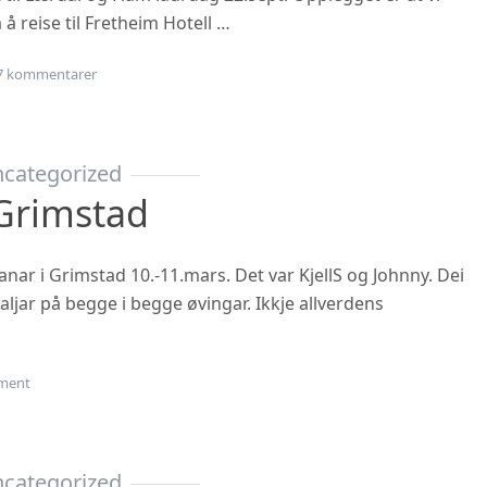
 å reise til Fretheim Hotell …
til Årsmøte i Flåm?
7 kommentarer
categorized
Grimstad
nar i Grimstad 10.-11.mars. Det var KjellS og Johnny. Dei
jar på begge i begge øvingar. Ikkje allverdens
on Veteran-NM Grimstad
ment
categorized