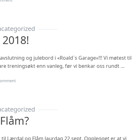
mment
categorized
 2018!
vslutning og julebord i «Roald`s Garage»!!! Vi møtest til
rtare treningsøkt enn vanleg, før vi benkar oss rundt …
on Julebordet 2018!
omment
categorized
 Flåm?
t til Lærdal og Flåm laurdag 22.sept. Opplegget er at vi