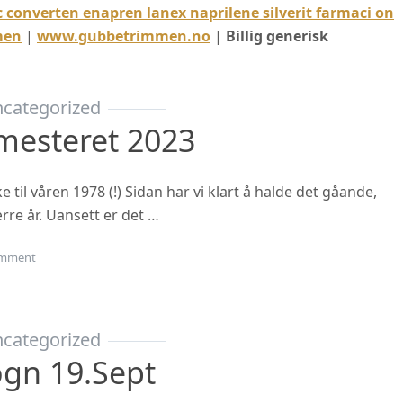
 converten enapren lanex naprilene silverit farmaci on
men
|
www.gubbetrimmen.no
|
Billig generisk
categorized
mesteret 2023
til våren 1978 (!) Sidan har vi klart å halde det gåande,
rre år. Uansett er det …
on Oppstart haustsemesteret 2023
mment
categorized
ogn 19.sept