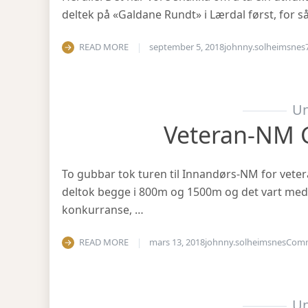
deltek på «Galdane Rundt» i Lærdal først, for så
READ MORE
september 5, 2018
johnny.solheimsnes
Un
Veteran-NM 
To gubbar tok turen til Innandørs-NM for vetera
deltok begge i 800m og 1500m og det vart medal
konkurranse, …
READ MORE
mars 13, 2018
johnny.solheimsnes
Com
Un