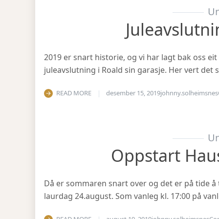
Un
Juleavslutn
2019 er snart historie, og vi har lagt bak oss eit
juleavslutning i Roald sin garasje. Her vert det
READ MORE
desember 15, 2019
johnny.solheimsnes
Un
Oppstart Hau
Då er sommaren snart over og det er på tide å 
laurdag 24.august. Som vanleg kl. 17:00 på vanl