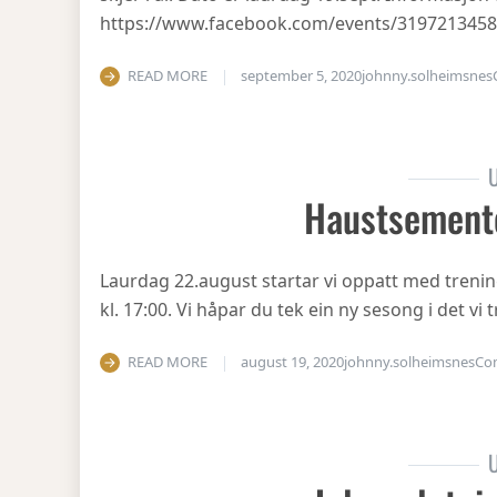
https://www.facebook.com/events/319721345
READ MORE
september 5, 2020
johnny.solheimsnes
U
Haustsement
Laurdag 22.august startar vi oppatt med treni
kl. 17:00. Vi håpar du tek ein ny sesong i det v
READ MORE
august 19, 2020
johnny.solheimsnes
Co
U