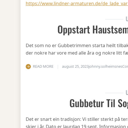
https://www.lindner-armaturen.de/de_lade_var
U
Oppstart Haustsem
Det som no er Gubbetrimmen starta heilt tilbake 
der nokre har vore med alle åra og nokre litt fæ
READ MORE
august 25, 2023
johnny.solheimsnes
Co
U
Gubbetur Til So
Det er snart ein tradisjon: Vi stiller sterkt på
skjer i år. Dato er laurdag 19.sept. Informasjo