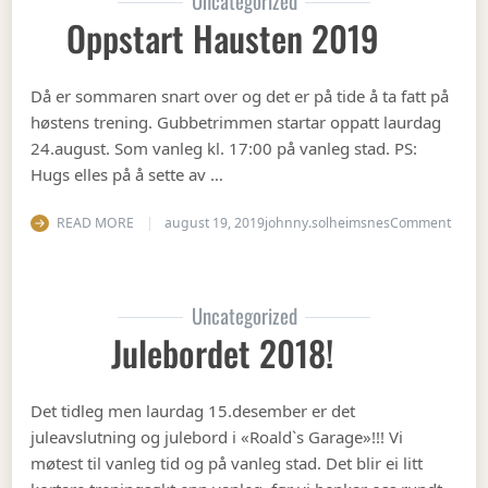
Uncategorized
Oppstart Hausten 2019
Då er sommaren snart over og det er på tide å ta fatt på
høstens trening. Gubbetrimmen startar oppatt laurdag
24.august. Som vanleg kl. 17:00 på vanleg stad. PS:
Hugs elles på å sette av …
on Op
READ MORE
august 19, 2019
johnny.solheimsnes
Comment
Uncategorized
Julebordet 2018!
Det tidleg men laurdag 15.desember er det
juleavslutning og julebord i «Roald`s Garage»!!! Vi
møtest til vanleg tid og på vanleg stad. Det blir ei litt