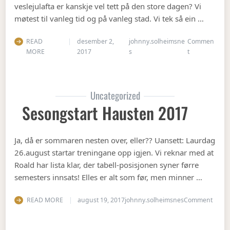
veslejulafta er kanskje vel tett på den store dagen? Vi
møtest til vanleg tid og på vanleg stad. Vi tek så ein …
READ
desember 2,
johnny.solheimsne
Commen
on Julebord 2
MORE
2017
s
t
Uncategorized
Sesongstart Hausten 2017
Ja, då er sommaren nesten over, eller?? Uansett: Laurdag
26.august startar treningane opp igjen. Vi reknar med at
Roald har lista klar, der tabell-posisjonen syner førre
semesters innsats! Elles er alt som før, men minner …
on Se
READ MORE
august 19, 2017
johnny.solheimsnes
Comment