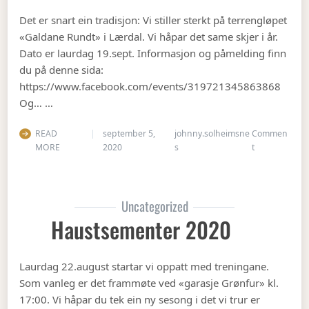
Det er snart ein tradisjon: Vi stiller sterkt på terrengløpet
«Galdane Rundt» i Lærdal. Vi håpar det same skjer i år.
Dato er laurdag 19.sept. Informasjon og påmelding finn
du på denne sida:
https://www.facebook.com/events/319721345863868
Og… …
READ
september 5,
johnny.solheimsne
Commen
on Gubbetur t
MORE
2020
s
t
Uncategorized
Haustsementer 2020
Laurdag 22.august startar vi oppatt med treningane.
Som vanleg er det frammøte ved «garasje Grønfur» kl.
17:00. Vi håpar du tek ein ny sesong i det vi trur er