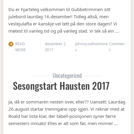
Du er hjarteleg velkommen til Gubbetrimmen sitt
julebord laurdag 16.desember! Tidleg altså, men
veslejulafta er kanskje vel tett på den store dagen? Vi
møtest til vanleg tid og på vanleg stad. Vi tek så ein …
READ
desember 2,
johnny.solheimsne
Commen
on Julebord 2
MORE
2017
s
t
Uncategorized
Sesongstart Hausten 2017
Ja, då er sommaren nesten over, eller?? Uansett: Laurdag
26.august startar treningane opp igjen. Vi reknar med at
Roald har lista klar, der tabell-posisjonen syner førre
semesters innsats! Elles er alt som før, men minner …