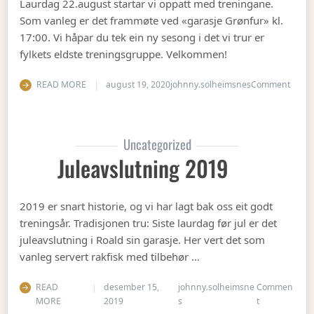
Laurdag 22.august startar vi oppatt med treningane.
Som vanleg er det frammøte ved «garasje Grønfur» kl.
17:00. Vi håpar du tek ein ny sesong i det vi trur er
fylkets eldste treningsgruppe. Velkommen!
on Ha
READ MORE
august 19, 2020
johnny.solheimsnes
Comment
Uncategorized
Juleavslutning 2019
2019 er snart historie, og vi har lagt bak oss eit godt
treningsår. Tradisjonen tru: Siste laurdag før jul er det
juleavslutning i Roald sin garasje. Her vert det som
vanleg servert rakfisk med tilbehør …
READ
desember 15,
johnny.solheimsne
Commen
on Juleavslut
MORE
2019
s
t