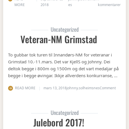
til Å
MORE
2018
es
kommentarer
Uncategorized
Veteran-NM Grimstad
To gubbar tok turen til Innandørs-NM for veteranar i
Grimstad 10.-11.mars. Det var KjellS og Johnny. Dei
deltok begge i 800m og 1500m og det vart medaljar på
begge i begge øvingar. Ikkje allverdens konkurranse, …
on Vete
READ MORE
mars 13, 2018
johnny.solheimsnes
Comment
Uncategorized
Julebord 2017!