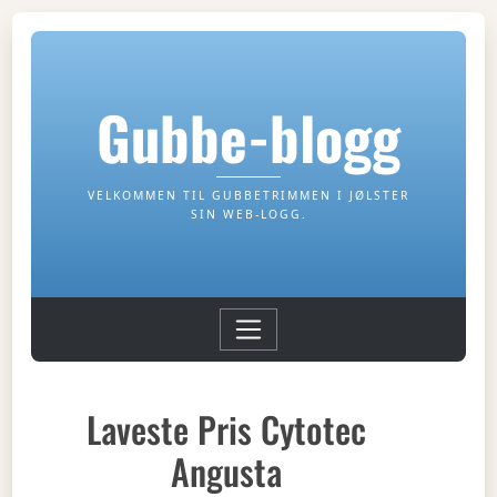
Gubbe-blogg
VELKOMMEN TIL GUBBETRIMMEN I JØLSTER
SIN WEB-LOGG.
Laveste Pris Cytotec
Angusta