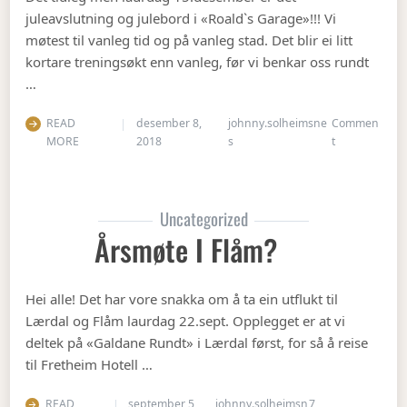
juleavslutning og julebord i «Roald`s Garage»!!! Vi
møtest til vanleg tid og på vanleg stad. Det blir ei litt
kortare treningsøkt enn vanleg, før vi benkar oss rundt
…
READ
desember 8,
johnny.solheimsne
Commen
on Julebordet
MORE
2018
s
t
Uncategorized
Årsmøte I Flåm?
Hei alle! Det har vore snakka om å ta ein utflukt til
Lærdal og Flåm laurdag 22.sept. Opplegget er at vi
deltek på «Galdane Rundt» i Lærdal først, for så å reise
til Fretheim Hotell …
READ
september 5,
johnny.solheimsn
7