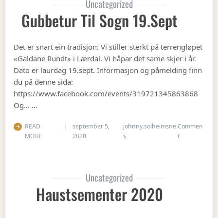
Uncategorized
Gubbetur Til Sogn 19.sept
Det er snart ein tradisjon: Vi stiller sterkt på terrengløpet
«Galdane Rundt» i Lærdal. Vi håpar det same skjer i år.
Dato er laurdag 19.sept. Informasjon og påmelding finn
du på denne sida:
https://www.facebook.com/events/319721345863868
Og… …
READ
september 5,
johnny.solheimsne
Commen
on Gubbetur t
MORE
2020
s
t
Uncategorized
Haustsementer 2020