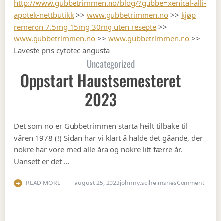
http://www.gubbetrimmen.no/blog/?gubbe=xenical-alli-
apotek-nettbutikk
>>
www.gubbetrimmen.no
>>
kjøp
remeron 7.5mg 15mg 30mg uten resepte
>>
www.gubbetrimmen.no
>>
www.gubbetrimmen.no
>>
Laveste pris cytotec angusta
Uncategorized
Oppstart Haustsemesteret
2023
Det som no er Gubbetrimmen starta heilt tilbake til
våren 1978 (!) Sidan har vi klart å halde det gåande, der
nokre har vore med alle åra og nokre litt færre år.
Uansett er det …
on Op
READ MORE
august 25, 2023
johnny.solheimsnes
Comment