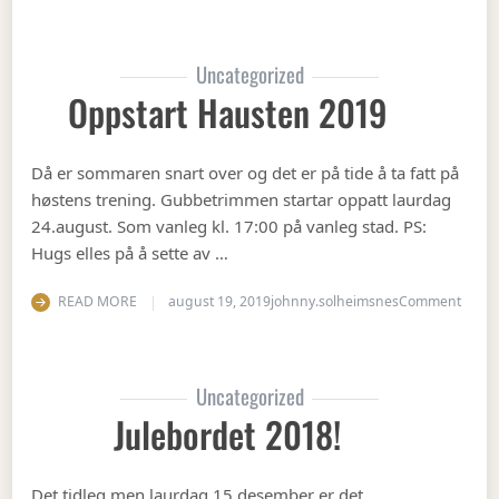
Uncategorized
Oppstart Hausten 2019
Då er sommaren snart over og det er på tide å ta fatt på
høstens trening. Gubbetrimmen startar oppatt laurdag
24.august. Som vanleg kl. 17:00 på vanleg stad. PS:
Hugs elles på å sette av …
on Op
READ MORE
august 19, 2019
johnny.solheimsnes
Comment
Uncategorized
Julebordet 2018!
Det tidleg men laurdag 15.desember er det