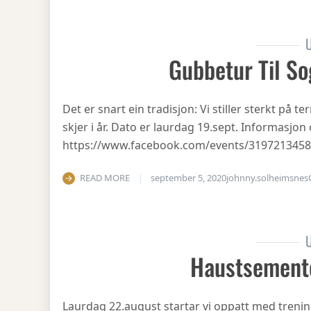
U
Gubbetur Til So
Det er snart ein tradisjon: Vi stiller sterkt på
skjer i år. Dato er laurdag 19.sept. Informasjo
https://www.facebook.com/events/319721345
READ MORE
september 5, 2020
johnny.solheimsnes
U
Haustsement
Laurdag 22.august startar vi oppatt med treni