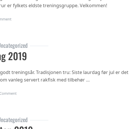
i trur er fylkets eldste treningsgruppe. Velkommen!
on Haustsementer 2020
mment
ncategorized
ng 2019
 godt treningsår. Tradisjonen tru: Siste laurdag før jul er det
 som vanleg servert rakfisk med tilbehør …
on Juleavslutning 2019
Comment
ncategorized