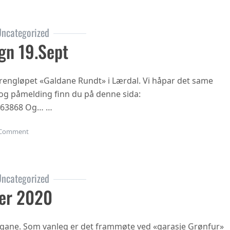
ncategorized
gn 19.sept
 terrengløpet «Galdane Rundt» i Lærdal. Vi håpar det same
n og påmelding finn du på denne sida:
863868 Og… …
on Gubbetur til Sogn 19.sept
Comment
ncategorized
er 2020
ngane. Som vanleg er det frammøte ved «garasje Grønfur»