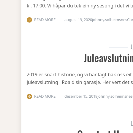
kl. 17:00. Vi håpar du tek ein ny sesong i det v
READ MORE
august 19, 2020
johnny.solheimsnes
Co
U
Juleavslutni
2019 er snart historie, og vi har lagt bak oss eit
juleavslutning i Roald sin garasje. Her vert det
READ MORE
desember 15, 2019
johnny.solheimsnes
U