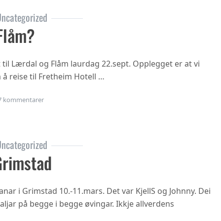
ncategorized
Flåm?
t til Lærdal og Flåm laurdag 22.sept. Opplegget er at vi
 å reise til Fretheim Hotell …
til Årsmøte i Flåm?
7 kommentarer
ncategorized
Grimstad
nar i Grimstad 10.-11.mars. Det var KjellS og Johnny. Dei
jar på begge i begge øvingar. Ikkje allverdens