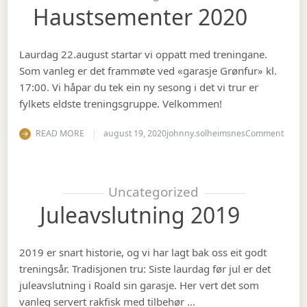
Haustsementer 2020
Laurdag 22.august startar vi oppatt med treningane.
Som vanleg er det frammøte ved «garasje Grønfur» kl.
17:00. Vi håpar du tek ein ny sesong i det vi trur er
fylkets eldste treningsgruppe. Velkommen!
on Ha
READ MORE
august 19, 2020
johnny.solheimsnes
Comment
Uncategorized
Juleavslutning 2019
2019 er snart historie, og vi har lagt bak oss eit godt
treningsår. Tradisjonen tru: Siste laurdag før jul er det
juleavslutning i Roald sin garasje. Her vert det som
vanleg servert rakfisk med tilbehør …