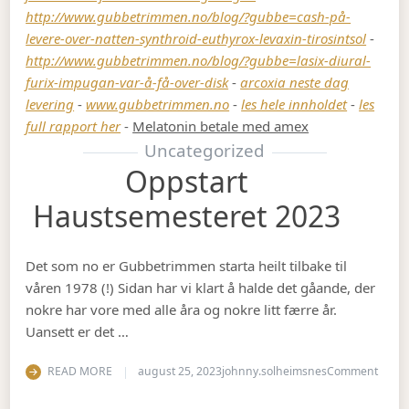
http://www.gubbetrimmen.no/blog/?gubbe=cash-på-
levere-over-natten-synthroid-euthyrox-levaxin-tirosintsol
-
http://www.gubbetrimmen.no/blog/?gubbe=lasix-diural-
furix-impugan-var-å-få-over-disk
-
arcoxia neste dag
levering
-
www.gubbetrimmen.no
-
les hele innholdet
-
les
full rapport her
-
Melatonin betale med amex
Uncategorized
Oppstart
Haustsemesteret 2023
Det som no er Gubbetrimmen starta heilt tilbake til
våren 1978 (!) Sidan har vi klart å halde det gåande, der
nokre har vore med alle åra og nokre litt færre år.
Uansett er det …
on Op
READ MORE
august 25, 2023
johnny.solheimsnes
Comment