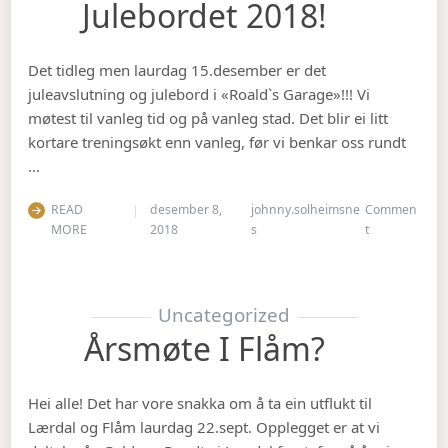
Julebordet 2018!
Det tidleg men laurdag 15.desember er det
juleavslutning og julebord i «Roald`s Garage»!!! Vi
møtest til vanleg tid og på vanleg stad. Det blir ei litt
kortare treningsøkt enn vanleg, før vi benkar oss rundt
…
READ
desember 8,
johnny.solheimsne
Commen
on Julebordet
MORE
2018
s
t
Uncategorized
Årsmøte I Flåm?
Hei alle! Det har vore snakka om å ta ein utflukt til
Lærdal og Flåm laurdag 22.sept. Opplegget er at vi