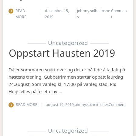
READ
desember 15,
johnny.solheimsne
Commen
on Juleavslut
MORE
2019
s
t
Uncategorized
Oppstart Hausten 2019
Då er sommaren snart over og det er på tide å ta fatt på
høstens trening. Gubbetrimmen startar oppatt laurdag
24.august. Som vanleg kl. 17:00 på vanleg stad. PS:
Hugs elles på å sette av …
on Op
READ MORE
august 19, 2019
johnny.solheimsnes
Comment
Uncategorized