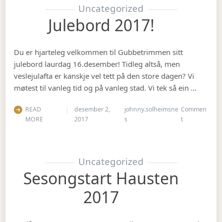
Uncategorized
Julebord 2017!
Du er hjarteleg velkommen til Gubbetrimmen sitt
julebord laurdag 16.desember! Tidleg altså, men
veslejulafta er kanskje vel tett på den store dagen? Vi
møtest til vanleg tid og på vanleg stad. Vi tek så ein …
READ
desember 2,
johnny.solheimsne
Commen
on Julebord 2
MORE
2017
s
t
Uncategorized
Sesongstart Hausten
2017