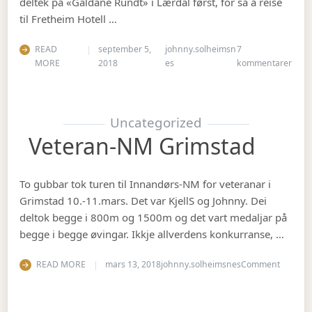
deltek på «Galdane Rundt» i Lærdal først, for så å reise
til Fretheim Hotell …
READ
september 5,
johnny.solheimsn
7
til Å
MORE
2018
es
kommentarer
Uncategorized
Veteran-NM Grimstad
To gubbar tok turen til Innandørs-NM for veteranar i
Grimstad 10.-11.mars. Det var KjellS og Johnny. Dei
deltok begge i 800m og 1500m og det vart medaljar på
begge i begge øvingar. Ikkje allverdens konkurranse, …
on Vete
READ MORE
mars 13, 2018
johnny.solheimsnes
Comment