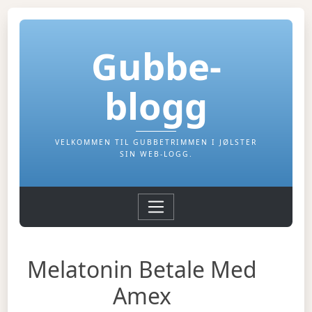
Gubbe-
blogg
VELKOMMEN TIL GUBBETRIMMEN I JØLSTER
SIN WEB-LOGG.
Melatonin Betale Med
Amex