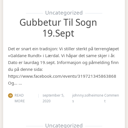
Uncategorized
Gubbetur Til Sogn
19.sept
Det er snart ein tradisjon: Vi stiller sterkt på terrengløpet
«Galdane Rundt» i Lærdal. Vi håpar det same skjer i år.
Dato er laurdag 19.sept. Informasjon og påmelding finn
du på denne sida:
https://www.facebook.com/events/319721345863868
Og… …
READ
september 5,
johnny.solheimsne
Commen
on Gubbetur t
MORE
2020
s
t
Uncategorized