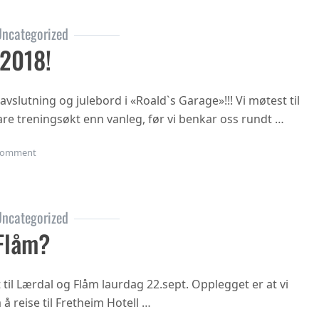
ncategorized
 2018!
vslutning og julebord i «Roald`s Garage»!!! Vi møtest til
rtare treningsøkt enn vanleg, før vi benkar oss rundt …
on Julebordet 2018!
omment
ncategorized
Flåm?
t til Lærdal og Flåm laurdag 22.sept. Opplegget er at vi
 å reise til Fretheim Hotell …