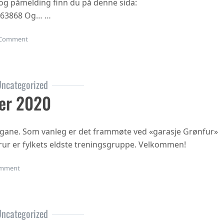
n og påmelding finn du på denne sida:
863868 Og… …
on Gubbetur til Sogn 19.sept
Comment
ncategorized
er 2020
ngane. Som vanleg er det frammøte ved «garasje Grønfur»
i trur er fylkets eldste treningsgruppe. Velkommen!
on Haustsementer 2020
mment
ncategorized