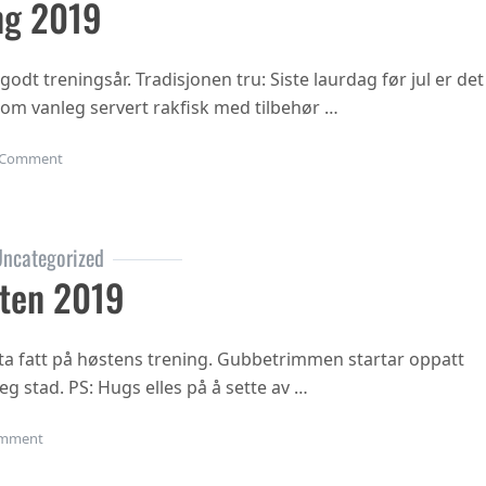
ng 2019
 godt treningsår. Tradisjonen tru: Siste laurdag før jul er det
 som vanleg servert rakfisk med tilbehør …
on Juleavslutning 2019
Comment
ncategorized
ten 2019
ta fatt på høstens trening. Gubbetrimmen startar oppatt
eg stad. PS: Hugs elles på å sette av …
on Oppstart hausten 2019
mment