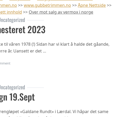
mmen.no
>>
www.gubbetrimmen.no
>>
Åpne Nettside
>>
nett innhold
>>
Over mot salg av vermox i norge
ncategorized
esteret 2023
til våren 1978 (!) Sidan har vi klart å halde det gåande,
rre år. Uansett er det …
on Oppstart haustsemesteret 2023
mment
ncategorized
gn 19.sept
 terrengløpet «Galdane Rundt» i Lærdal. Vi håpar det same