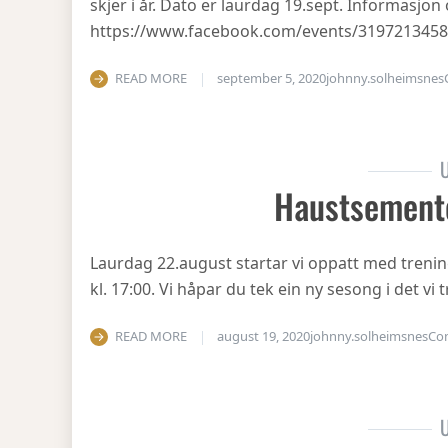
skjer i år. Dato er laurdag 19.sept. Informasjo
https://www.facebook.com/events/319721345
READ MORE
september 5, 2020
johnny.solheimsnes
U
Haustsement
Laurdag 22.august startar vi oppatt med treni
kl. 17:00. Vi håpar du tek ein ny sesong i det v
READ MORE
august 19, 2020
johnny.solheimsnes
Co
U