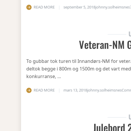
READ MORE
september 5, 2018
johnny.solheimsnes
U
Veteran-NM 
To gubbar tok turen til Innandørs-NM for vetera
deltok begge i 800m og 1500m og det vart medal
konkurranse, …
READ MORE
mars 13, 2018
johnny.solheimsnes
Com
U
Julebord 