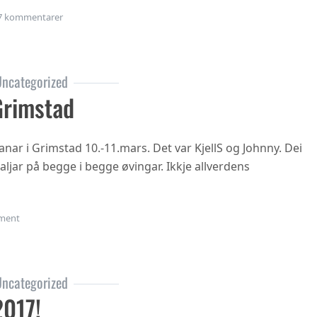
til Årsmøte i Flåm?
7 kommentarer
ncategorized
Grimstad
nar i Grimstad 10.-11.mars. Det var KjellS og Johnny. Dei
jar på begge i begge øvingar. Ikkje allverdens
on Veteran-NM Grimstad
ment
ncategorized
2017!