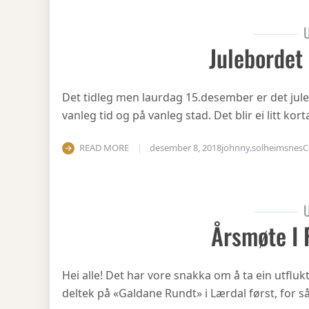
U
Julebordet
Det tidleg men laurdag 15.desember er det julea
vanleg tid og på vanleg stad. Det blir ei litt ko
READ MORE
desember 8, 2018
johnny.solheimsnes
C
U
Årsmøte I 
Hei alle! Det har vore snakka om å ta ein utfluk
deltek på «Galdane Rundt» i Lærdal først, for så