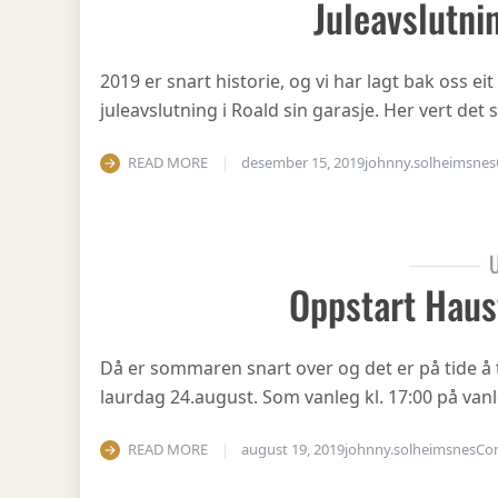
Juleavslutni
2019 er snart historie, og vi har lagt bak oss eit
juleavslutning i Roald sin garasje. Her vert det
READ MORE
desember 15, 2019
johnny.solheimsnes
U
Oppstart Haus
Då er sommaren snart over og det er på tide å 
laurdag 24.august. Som vanleg kl. 17:00 på vanl
READ MORE
august 19, 2019
johnny.solheimsnes
Co