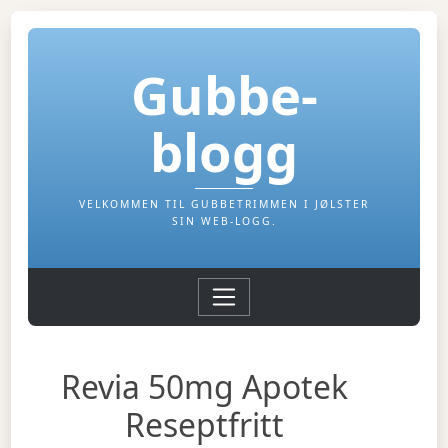
Gubbe-
blogg
VELKOMMEN TIL GUBBETRIMMEN I JØLSTER
SIN WEB-LOGG.
Revia 50mg Apotek
Reseptfritt