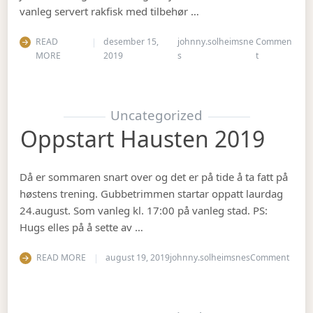
vanleg servert rakfisk med tilbehør …
READ
desember 15,
johnny.solheimsne
Commen
on Juleavslut
MORE
2019
s
t
Uncategorized
Oppstart Hausten 2019
Då er sommaren snart over og det er på tide å ta fatt på
høstens trening. Gubbetrimmen startar oppatt laurdag
24.august. Som vanleg kl. 17:00 på vanleg stad. PS:
Hugs elles på å sette av …
on Op
READ MORE
august 19, 2019
johnny.solheimsnes
Comment