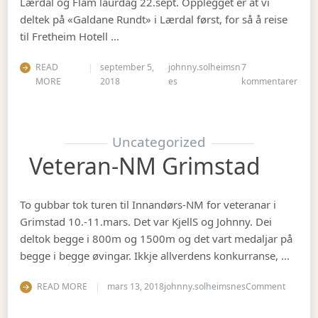
Lærdal og Flåm laurdag 22.sept. Opplegget er at vi
deltek på «Galdane Rundt» i Lærdal først, for så å reise
til Fretheim Hotell …
READ
september 5,
johnny.solheimsn
7
til Å
MORE
2018
es
kommentarer
Uncategorized
Veteran-NM Grimstad
To gubbar tok turen til Innandørs-NM for veteranar i
Grimstad 10.-11.mars. Det var KjellS og Johnny. Dei
deltok begge i 800m og 1500m og det vart medaljar på
begge i begge øvingar. Ikkje allverdens konkurranse, …
on Vete
READ MORE
mars 13, 2018
johnny.solheimsnes
Comment