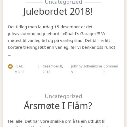
Uncategorized
Julebordet 2018!
Det tidleg men laurdag 15.desember er det
juleavslutning og julebord i «Roald`s Garage»!!! Vi
møtest til vanleg tid og på vanleg stad. Det blir ei litt
kortare treningsøkt enn vanleg, før vi benkar oss rundt
…
READ
desember 8,
johnny.solheimsne
Commen
on Julebordet
MORE
2018
s
t
Uncategorized
Årsmøte I Flåm?
Hei alle! Det har vore snakka om å ta ein utflukt til