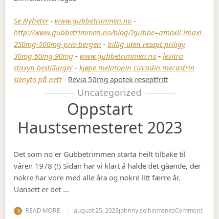
Se Nyheter
-
www.gubbetrimmen.no
-
http://www.gubbetrimmen.no/blog/?gubbe=amoxil-imaxi-
250mg-500mg-pris-bergen
-
billig uten resept priligy
30mg 60mg 90mg
-
www.gubbetrimmen.no
-
levitra
staxyn bestillinger
-
kjøpe melatonin circadin mecastrin
slenyto på nett
-
Revia 50mg apotek reseptfritt
Uncategorized
Oppstart
Haustsemesteret 2023
Det som no er Gubbetrimmen starta heilt tilbake til
våren 1978 (!) Sidan har vi klart å halde det gåande, der
nokre har vore med alle åra og nokre litt færre år.
Uansett er det …
on Op
READ MORE
august 25, 2023
johnny.solheimsnes
Comment