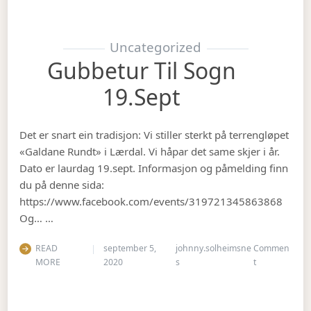
Uncategorized
Gubbetur Til Sogn
19.sept
Det er snart ein tradisjon: Vi stiller sterkt på terrengløpet
«Galdane Rundt» i Lærdal. Vi håpar det same skjer i år.
Dato er laurdag 19.sept. Informasjon og påmelding finn
du på denne sida:
https://www.facebook.com/events/319721345863868
Og… …
READ
september 5,
johnny.solheimsne
Commen
on Gubbetur t
MORE
2020
s
t