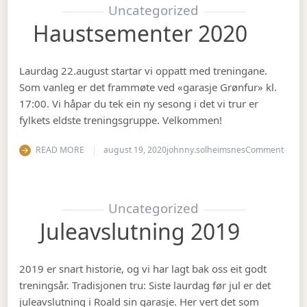
Uncategorized
Haustsementer 2020
Laurdag 22.august startar vi oppatt med treningane.
Som vanleg er det frammøte ved «garasje Grønfur» kl.
17:00. Vi håpar du tek ein ny sesong i det vi trur er
fylkets eldste treningsgruppe. Velkommen!
on Ha
READ MORE
august 19, 2020
johnny.solheimsnes
Comment
Uncategorized
Juleavslutning 2019
2019 er snart historie, og vi har lagt bak oss eit godt
treningsår. Tradisjonen tru: Siste laurdag før jul er det
juleavslutning i Roald sin garasje. Her vert det som