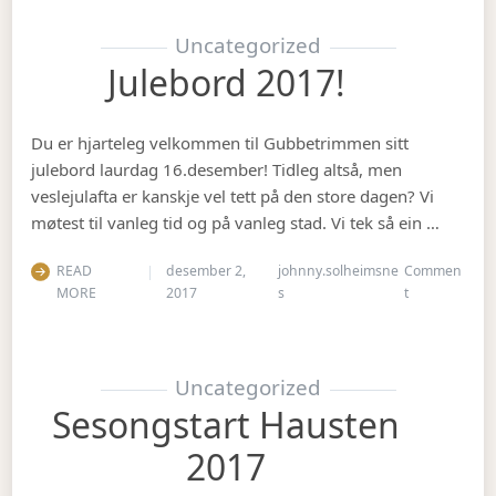
Uncategorized
Julebord 2017!
Du er hjarteleg velkommen til Gubbetrimmen sitt
julebord laurdag 16.desember! Tidleg altså, men
veslejulafta er kanskje vel tett på den store dagen? Vi
møtest til vanleg tid og på vanleg stad. Vi tek så ein …
READ
desember 2,
johnny.solheimsne
Commen
on Julebord 2
MORE
2017
s
t
Uncategorized
Sesongstart Hausten
2017