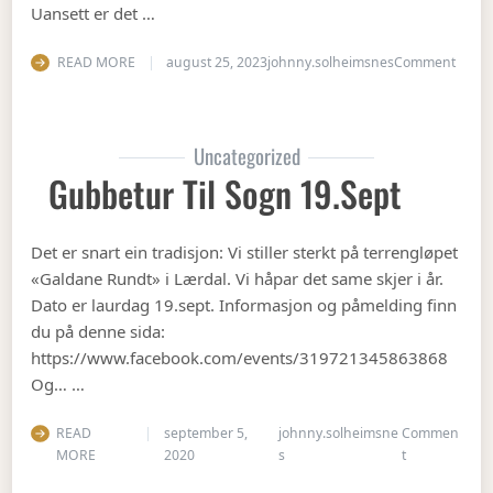
Uansett er det …
on Op
READ MORE
august 25, 2023
johnny.solheimsnes
Comment
Uncategorized
Gubbetur Til Sogn 19.sept
Det er snart ein tradisjon: Vi stiller sterkt på terrengløpet
«Galdane Rundt» i Lærdal. Vi håpar det same skjer i år.
Dato er laurdag 19.sept. Informasjon og påmelding finn
du på denne sida:
https://www.facebook.com/events/319721345863868
Og… …
READ
september 5,
johnny.solheimsne
Commen
on Gubbetur t
MORE
2020
s
t