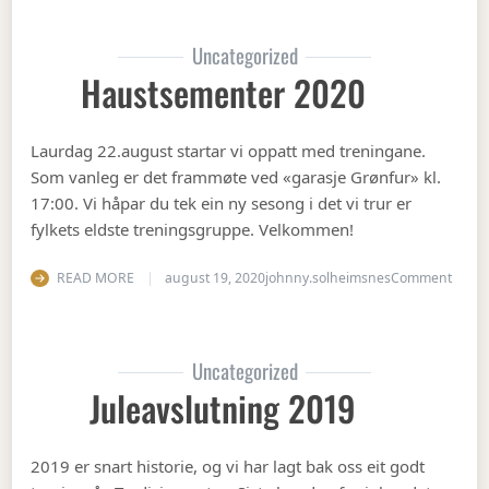
Uncategorized
Haustsementer 2020
Laurdag 22.august startar vi oppatt med treningane.
Som vanleg er det frammøte ved «garasje Grønfur» kl.
17:00. Vi håpar du tek ein ny sesong i det vi trur er
fylkets eldste treningsgruppe. Velkommen!
on Ha
READ MORE
august 19, 2020
johnny.solheimsnes
Comment
Uncategorized
Juleavslutning 2019
2019 er snart historie, og vi har lagt bak oss eit godt