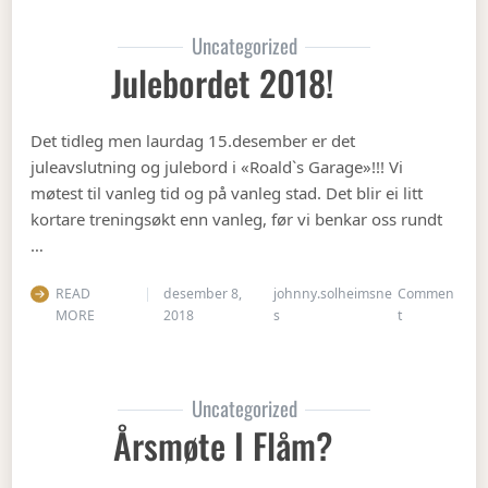
Uncategorized
Julebordet 2018!
Det tidleg men laurdag 15.desember er det
juleavslutning og julebord i «Roald`s Garage»!!! Vi
møtest til vanleg tid og på vanleg stad. Det blir ei litt
kortare treningsøkt enn vanleg, før vi benkar oss rundt
…
READ
desember 8,
johnny.solheimsne
Commen
on Julebordet
MORE
2018
s
t
Uncategorized
Årsmøte I Flåm?