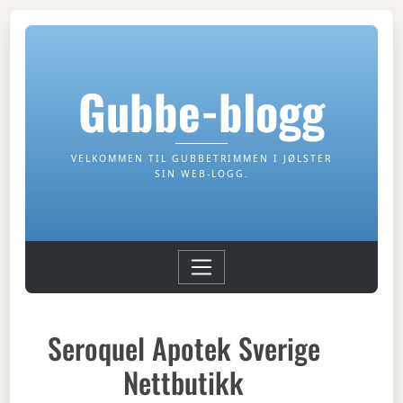
Gubbe-blogg
VELKOMMEN TIL GUBBETRIMMEN I JØLSTER
SIN WEB-LOGG.
Seroquel Apotek Sverige
Nettbutikk