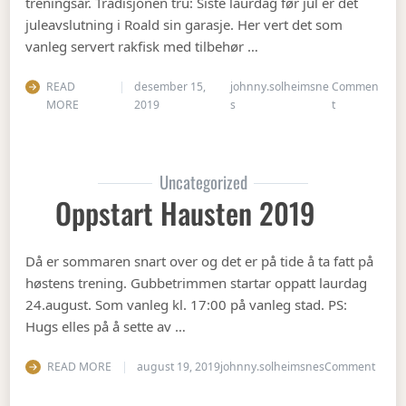
treningsår. Tradisjonen tru: Siste laurdag før jul er det
juleavslutning i Roald sin garasje. Her vert det som
vanleg servert rakfisk med tilbehør …
READ
desember 15,
johnny.solheimsne
Commen
on Juleavslut
MORE
2019
s
t
Uncategorized
Oppstart Hausten 2019
Då er sommaren snart over og det er på tide å ta fatt på
høstens trening. Gubbetrimmen startar oppatt laurdag
24.august. Som vanleg kl. 17:00 på vanleg stad. PS:
Hugs elles på å sette av …
on Op
READ MORE
august 19, 2019
johnny.solheimsnes
Comment