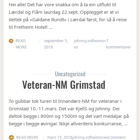
Hei alle! Det har vore snakka om å ta ein utflukt til
Lærdal og Flåm laurdag 22.sept. Opplegget er at vi
deltek på «Galdane Rundt» i Lærdal først, for så å reise
til Fretheim Hotell …
READ
september 5,
johnny.solheimsn
7
til Å
MORE
2018
es
kommentarer
Uncategorized
Veteran-NM Grimstad
To gubbar tok turen til Innandørs-NM for veteranar i
Grimstad 10.-11.mars. Det var KjellS og Johnny. Dei
deltok begge i 800m og 1500m og det vart medaljar på
begge i begge øvingar. Ikkje allverdens konkurranse, …
on Vete
READ MORE
mars 13, 2018
johnny.solheimsnes
Comment