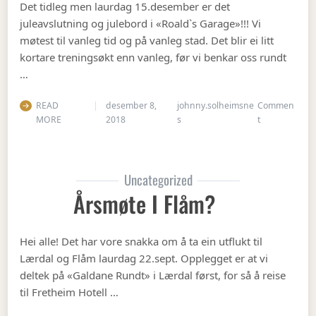
Det tidleg men laurdag 15.desember er det
juleavslutning og julebord i «Roald`s Garage»!!! Vi
møtest til vanleg tid og på vanleg stad. Det blir ei litt
kortare treningsøkt enn vanleg, før vi benkar oss rundt
…
READ
desember 8,
johnny.solheimsne
Commen
on Julebordet
MORE
2018
s
t
Uncategorized
Årsmøte I Flåm?
Hei alle! Det har vore snakka om å ta ein utflukt til
Lærdal og Flåm laurdag 22.sept. Opplegget er at vi
deltek på «Galdane Rundt» i Lærdal først, for så å reise
til Fretheim Hotell …