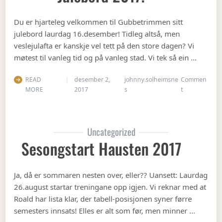
Du er hjarteleg velkommen til Gubbetrimmen sitt
julebord laurdag 16.desember! Tidleg altså, men
veslejulafta er kanskje vel tett på den store dagen? Vi
møtest til vanleg tid og på vanleg stad. Vi tek så ein …
READ
desember 2,
johnny.solheimsne
Commen
on Julebord 2
MORE
2017
s
t
Uncategorized
Sesongstart Hausten 2017
Ja, då er sommaren nesten over, eller?? Uansett: Laurdag
26.august startar treningane opp igjen. Vi reknar med at
Roald har lista klar, der tabell-posisjonen syner førre
semesters innsats! Elles er alt som før, men minner …