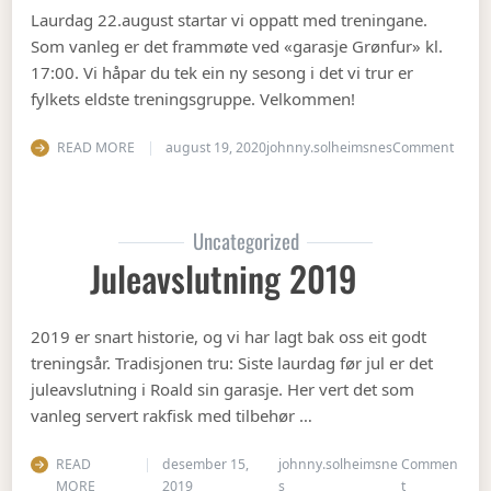
Laurdag 22.august startar vi oppatt med treningane.
Som vanleg er det frammøte ved «garasje Grønfur» kl.
17:00. Vi håpar du tek ein ny sesong i det vi trur er
fylkets eldste treningsgruppe. Velkommen!
on Ha
READ MORE
august 19, 2020
johnny.solheimsnes
Comment
Uncategorized
Juleavslutning 2019
2019 er snart historie, og vi har lagt bak oss eit godt
treningsår. Tradisjonen tru: Siste laurdag før jul er det
juleavslutning i Roald sin garasje. Her vert det som
vanleg servert rakfisk med tilbehør …
READ
desember 15,
johnny.solheimsne
Commen
on Juleavslut
MORE
2019
s
t