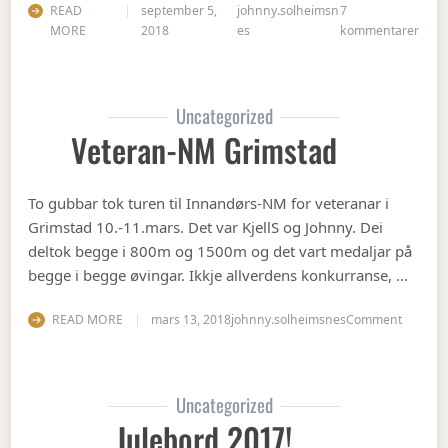
READ
september 5,
johnny.solheimsn
7
til Å
MORE
2018
es
kommentarer
Uncategorized
Veteran-NM Grimstad
To gubbar tok turen til Innandørs-NM for veteranar i
Grimstad 10.-11.mars. Det var KjellS og Johnny. Dei
deltok begge i 800m og 1500m og det vart medaljar på
begge i begge øvingar. Ikkje allverdens konkurranse, …
on Vete
READ MORE
mars 13, 2018
johnny.solheimsnes
Comment
Uncategorized
Julebord 2017!