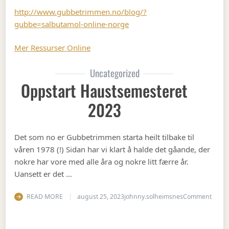
http://www.gubbetrimmen.no/blog/?
gubbe=salbutamol-online-norge
Mer Ressurser Online
Uncategorized
Oppstart Haustsemesteret
2023
Det som no er Gubbetrimmen starta heilt tilbake til
våren 1978 (!) Sidan har vi klart å halde det gåande, der
nokre har vore med alle åra og nokre litt færre år.
Uansett er det …
on Op
READ MORE
august 25, 2023
johnny.solheimsnes
Comment