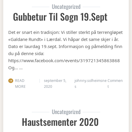
Uncategorized
Gubbetur Til Sogn 19.sept
Det er snart ein tradisjon: Vi stiller sterkt på terrengløpet
«Galdane Rundt» i Lærdal. Vi håpar det same skjer i år.
Dato er laurdag 19.sept. Informasjon og påmelding finn
du på denne sida:
https://www.facebook.com/events/319721345863868
Og… …
READ
september 5,
johnny.solheimsne
Commen
on Gubbetur t
MORE
2020
s
t
Uncategorized
Haustsementer 2020