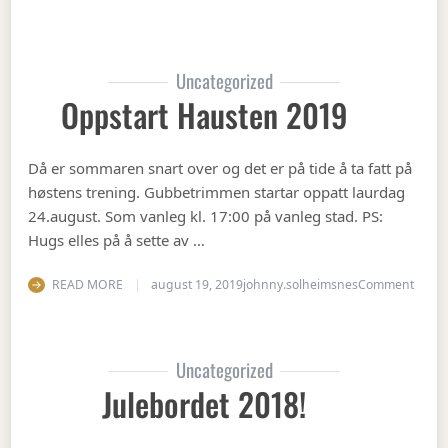
Uncategorized
Oppstart Hausten 2019
Då er sommaren snart over og det er på tide å ta fatt på
høstens trening. Gubbetrimmen startar oppatt laurdag
24.august. Som vanleg kl. 17:00 på vanleg stad. PS:
Hugs elles på å sette av …
on Op
READ MORE
august 19, 2019
johnny.solheimsnes
Comment
Uncategorized
Julebordet 2018!