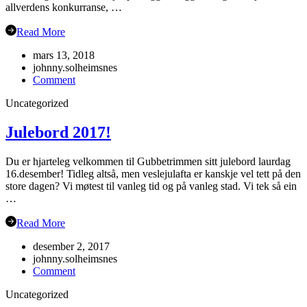
allverdens konkurranse, …
Read More
mars 13, 2018
johnny.solheimsnes
on
Comment
Veteran-
Uncategorized
NM
Grimstad
Julebord 2017!
Du er hjarteleg velkommen til Gubbetrimmen sitt julebord laurdag
16.desember! Tidleg altså, men veslejulafta er kanskje vel tett på den
store dagen? Vi møtest til vanleg tid og på vanleg stad. Vi tek så ein
…
Read More
desember 2, 2017
johnny.solheimsnes
on
Comment
Julebord
Uncategorized
2017!