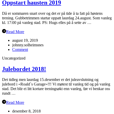
Oppstart hausten 2019
Då er sommaren snart over og det er på tide å ta fatt på høstens
trening. Gubbetrimmen startar oppatt laurdag 24.august. Som vanleg
kl. 17:00 på vanleg stad. PS: Hugs elles på å sette av …
Read More
august 19, 2019
johnny.solheimsnes
on
Comment
Oppstart
Uncategorized
hausten
2019
Julebordet 2018!
Det tidleg men laurdag 15.desember er det juleavslutning og
julebord i «Roald`s Garage»!!! Vi møtest til vanleg tid og på vanleg
stad. Det blir ei litt kortare treningsøkt enn vanleg, før vi benkar oss
rundt …
Read More
desember 8, 2018