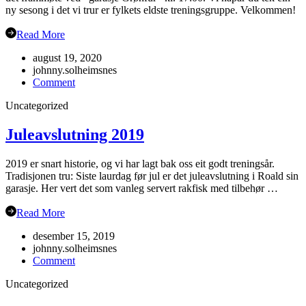
ny sesong i det vi trur er fylkets eldste treningsgruppe. Velkommen!
Read More
august 19, 2020
johnny.solheimsnes
on
Comment
Haustsementer
Uncategorized
2020
Juleavslutning 2019
2019 er snart historie, og vi har lagt bak oss eit godt treningsår.
Tradisjonen tru: Siste laurdag før jul er det juleavslutning i Roald sin
garasje. Her vert det som vanleg servert rakfisk med tilbehør …
Read More
desember 15, 2019
johnny.solheimsnes
on
Comment
Juleavslutning
Uncategorized
2019