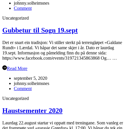
johnny.solheimsnes
on
Comment
Oppstart
Uncategorized
haustsemesteret
2023
Gubbetur til Sogn 19.sept
Det er snart ein tradisjon: Vi stiller sterkt på terrengløpet «Galdane
Rundt» i Lærdal. Vi håpar det same skjer i år. Dato er laurdag
19.sept. Informasjon og påmelding finn du på denne sida:
https://www.facebook.com/events/319721345863868 Og… …
Read More
september 5, 2020
johnny.solheimsnes
on
Comment
Gubbetur
Uncategorized
til
Sogn
19.sept
Haustsementer 2020
Laurdag 22.august startar vi oppatt med treningane. Som vanleg er
det frammøte ved «garasje Grønfur» kl. 17:00. Vi håpar du tek ein