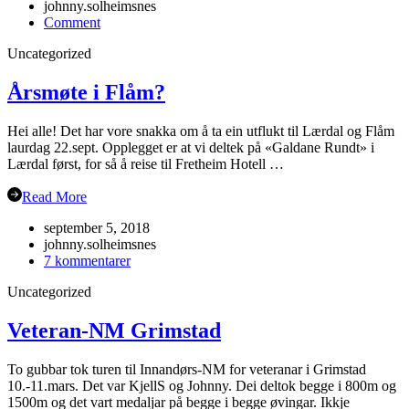
johnny.solheimsnes
on
Comment
Julebordet
Uncategorized
2018!
Årsmøte i Flåm?
Hei alle! Det har vore snakka om å ta ein utflukt til Lærdal og Flåm
laurdag 22.sept. Opplegget er at vi deltek på «Galdane Rundt» i
Lærdal først, for så å reise til Fretheim Hotell …
Read More
september 5, 2018
johnny.solheimsnes
til
7 kommentarer
Årsmøte
Uncategorized
i
Flåm?
Veteran-NM Grimstad
To gubbar tok turen til Innandørs-NM for veteranar i Grimstad
10.-11.mars. Det var KjellS og Johnny. Dei deltok begge i 800m og
1500m og det vart medaljar på begge i begge øvingar. Ikkje