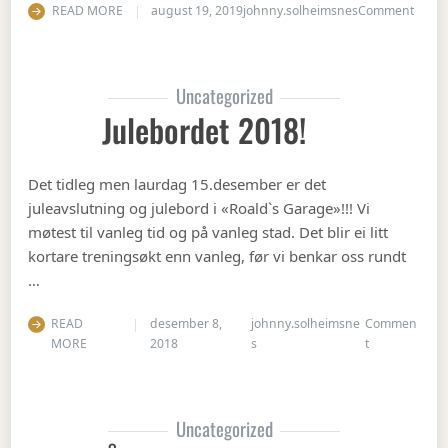
on Op
READ MORE
august 19, 2019
johnny.solheimsnes
Comment
Uncategorized
Julebordet 2018!
Det tidleg men laurdag 15.desember er det
juleavslutning og julebord i «Roald`s Garage»!!! Vi
møtest til vanleg tid og på vanleg stad. Det blir ei litt
kortare treningsøkt enn vanleg, før vi benkar oss rundt
…
READ
desember 8,
johnny.solheimsne
Commen
on Julebordet
MORE
2018
s
t
Uncategorized