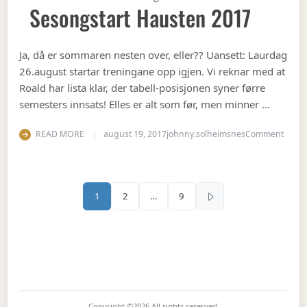
Sesongstart Hausten 2017
Ja, då er sommaren nesten over, eller?? Uansett: Laurdag
26.august startar treningane opp igjen. Vi reknar med at
Roald har lista klar, der tabell-posisjonen syner førre
semesters innsats! Elles er alt som før, men minner …
on Se
READ MORE
august 19, 2017
johnny.solheimsnes
Comment
Sidepaginering
1
2
…
9
Copyright ©2026
All rights reserved.