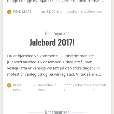
begge i begge øvingar. Ikkje allverdens konkurranse, …
on Vete
READ MORE
mars 13, 2018
johnny.solheimsnes
Comment
Uncategorized
Julebord 2017!
Du er hjarteleg velkommen til Gubbetrimmen sitt
julebord laurdag 16.desember! Tidleg altså, men
veslejulafta er kanskje vel tett på den store dagen? Vi
møtest til vanleg tid og på vanleg stad. Vi tek så ein …
READ
desember 2,
johnny.solheimsne
Commen
on Julebord 2
MORE
2017
s
t
Uncategorized