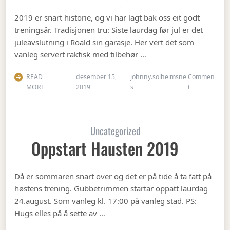
2019 er snart historie, og vi har lagt bak oss eit godt
treningsår. Tradisjonen tru: Siste laurdag før jul er det
juleavslutning i Roald sin garasje. Her vert det som
vanleg servert rakfisk med tilbehør …
READ
desember 15,
johnny.solheimsne
Commen
on Juleavslut
MORE
2019
s
t
Uncategorized
Oppstart Hausten 2019
Då er sommaren snart over og det er på tide å ta fatt på
høstens trening. Gubbetrimmen startar oppatt laurdag
24.august. Som vanleg kl. 17:00 på vanleg stad. PS:
Hugs elles på å sette av …