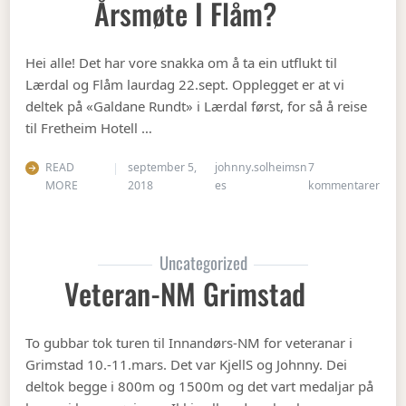
Årsmøte I Flåm?
Hei alle! Det har vore snakka om å ta ein utflukt til
Lærdal og Flåm laurdag 22.sept. Opplegget er at vi
deltek på «Galdane Rundt» i Lærdal først, for så å reise
til Fretheim Hotell …
READ
september 5,
johnny.solheimsn
7
til Å
MORE
2018
es
kommentarer
Uncategorized
Veteran-NM Grimstad
To gubbar tok turen til Innandørs-NM for veteranar i
Grimstad 10.-11.mars. Det var KjellS og Johnny. Dei
deltok begge i 800m og 1500m og det vart medaljar på