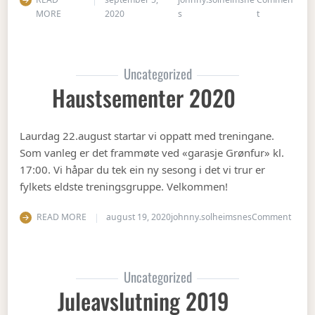
on Gubbetur t
MORE
2020
s
t
Uncategorized
Haustsementer 2020
Laurdag 22.august startar vi oppatt med treningane.
Som vanleg er det frammøte ved «garasje Grønfur» kl.
17:00. Vi håpar du tek ein ny sesong i det vi trur er
fylkets eldste treningsgruppe. Velkommen!
on Ha
READ MORE
august 19, 2020
johnny.solheimsnes
Comment
Uncategorized
Juleavslutning 2019