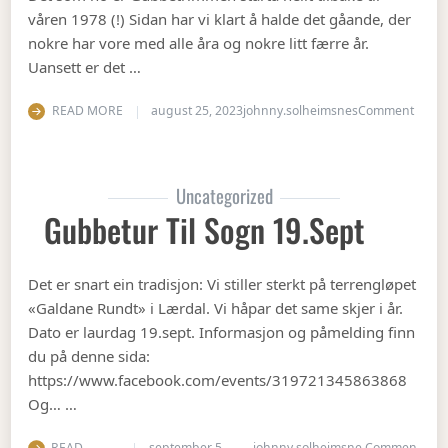
våren 1978 (!) Sidan har vi klart å halde det gåande, der
nokre har vore med alle åra og nokre litt færre år.
Uansett er det …
on Op
READ MORE
august 25, 2023
johnny.solheimsnes
Comment
Uncategorized
Gubbetur Til Sogn 19.sept
Det er snart ein tradisjon: Vi stiller sterkt på terrengløpet
«Galdane Rundt» i Lærdal. Vi håpar det same skjer i år.
Dato er laurdag 19.sept. Informasjon og påmelding finn
du på denne sida:
https://www.facebook.com/events/319721345863868
Og… …
READ
september 5,
johnny.solheimsne
Commen