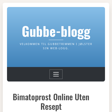
Gubbe-blogg
VELKOMMEN TIL GUBBETRIMMEN I JØLSTER
SIN WEB-LOGG.
Bimatoprost Online Uten
Resept